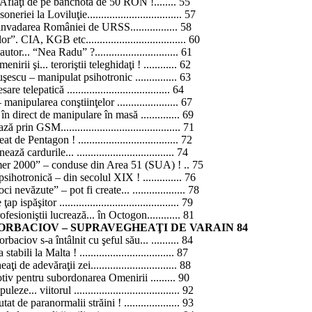
flaţi de pe bancnota de 50
RON !
........ 55
soneriei
la Loviluţie..
................................ 57
invadarea României de URSS................. 58
lor”.
CIA, KGB etc.................................... 60
autor... “Nea Radu
” ?
.............................. 61
irii şi... teroriştii
teleghidaţi !
............ 62
scu – manipulat psihotronic ............... 63
elepatică ..................................... 64
 manipularea conştiinţelor ...................... 67
 în direct de manipulare în
masă ..............
69
 prin GSM........................................... 71
reat de
Pentagon !
.................................... 72
anează cardurile
... ...................................
74
mer
2000”
– conduse din Area 51 (SUA
) !
.. 75
psihotronică – din secolul
XIX !
.............. 76
evăzute” – pot fi create... ................... 78
păşitor ........................................... 79
fesioniştii lucrează... în Octogon............ 81
I GORBACIOV – SUPRAVEGHEAŢI DE VARAIN 84
orbaciov s-
a
întâlnit cu şeful său... .......... 84
a stabili
la
Malta
!
.................................. 87
 de adevăraţii zei............................... 88
tiv pentru subordonarea Omenirii ......... 90
puleze...
viitorul ......................................
92
ăutat de paranormalii
străini !
.................... 93