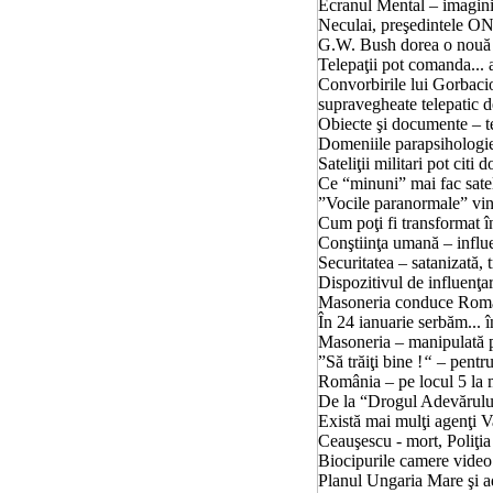
Ecranul Mental – imagini de la
Neculai, preşedintele O
G.W. Bush dorea o nou
Telepaţii pot comanda...
Convorbirile lui Gorbaci
supravegheate
telepatic de 
Obiecte şi documente – t
Domeniile parapsihologiei şi
Sateliţii militari pot cit
Ce “minuni” mai fac satel
”Vocile paranormale”
vi
Cum poţi fi transformat în nebun
Conştiinţa umană – influe
Securitatea – satanizată, tră
Dispozitivul de influenţar
Masoneria conduce Româ
În 24 ianuarie serbăm... înfi
Masoneria – manipulată prin mi
”Să trăiţi
bine !
“
–
pentr
România – pe locul 5 la
De la “Drogul Adevărului” l
Există mai mulţi agenţi Varain..
Ceauşescu - mort, Poliţia pol
Biocipurile camere video
Planul Ungaria Mare şi a