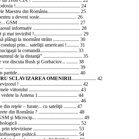
 – un zvon
CIA ?
........................................ 22
odoxia !
.................................................... 24
Maestru din România.......................... 25
u a deveni sosie.............................. 26
M ................................................. 27
haosul
informativ ......................................
28
it şi mai
invizibil !
....................................... 29
să
plângi la mormânt străin ..................... 30
conduşi prin...
sateliţii
americani !.......... 31
igaşii la comandă.............................. 33
pumnul de la distanţă” ............................... 35
e
vor discuta Bush şi Gorbaciov... ......... 38
....................................................... 39
tide... .............................................. 40
NTRU SCLAVIZAREA OMENIRII
.................... 42
levizorul !
.................................................. 42
rmele
viitorului .........................................
43
– vedete
la Antena
1................................ 44
........................................................ 46
n reţele – furate... cu sateliţii .......... 47
crete din
România ?
................................ 48
şi Microcip... ..................................... 49
ologică ..................................................
52
n televiziune .................................... 53
uenţare psihică.................................. 54