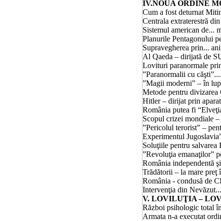
IV.NOUA ORDINE M
Cum a fost deturnat Mitingul 
Centrala extraterestră din Carpa
Sistemul american de... 
Planurile Pentagonului p
Supravegherea prin...
ani
Al Qaeda – dirijată de SUA..
Lovituri paranormale pri
”Paranormalii cu căşti”..........
”Magii moderni” – în luptă cu
Metode pentru divizarea Omenir
Hitler – dirijat prin apar
România putea fi “Elveţia Estul
Scopul crizei mondiale 
”Pericolul terorist” – pentru
Experimentul Jugoslavia”
Soluţiile pentru salvarea Român
”Revoluţia emanaţilor” pentru
România independentă şi
Trădătorii – la mare preţ în 
România - condusă de CIA, M
Intervenţia din Nevăzut..........
V. LOVILUŢIA – L
Război psihologic total 
Armata n-a executat ordinu