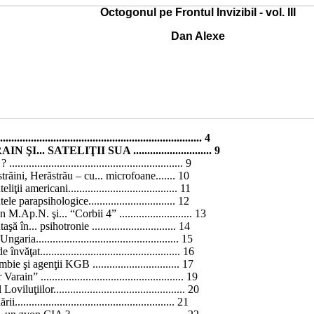
Octogonul pe Frontul Invizibil - vol. III
Dan Alexe
............................................................... 4
... SATELIŢII SUA ............................ 9
 ?
.............................................................. 9
trăini, Herăstrău – cu...
microfoane
....... 10
ii americani....................................... 11
 parapsihologice............................... 12
 din M.Ap.N.
şi
... “Corbii
4
”
..........................
13
 în... psihotronie .............................. 14
ia................................................... 15
ăţat.................................................. 16
 şi agenţii KGB ............................... 17
n” ................................................... 19
ţiilor............................................... 20
...................................................... 21