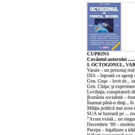
CUPRINS
Cuvântul autorului ...............
I. OCTOGONUL, VARAIN ŞI
Varain – un personaj
real
DIA – înţesată cu agenţi s
Gen. Guşe – lovit de... sateliţ
Gen. Chiţac şi experimentele
Loviluţia, conspiratorii
România socialistă – fruntaşă
Înarmat până-n dinţi... în Ungar
Miliţia politică mai avea de înv
SUA se bazează pe ... zombie
”Acum există... un singur Varai
Decembrie ’89 – modelul Lovilu
Pacepa – legalizare a trădării...