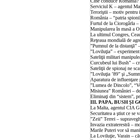
Cine conduce România? A
Serviciul K – agentul Ma
Teroriştii – motiv pentru 
România – “patria spioni
Furtul de
la Ciorogârla
– 
Manipularea în masă a Omen
La ultimul Congres, Ceauşe
Reţeaua mondială de agresare t
”Pumnul de la
distanţă
” –
”Loviluţia” – experiment
Sateliţii militari manipulează
Curcubeul lui Bush” – c
Sateliţii de spionaj ne sc
”Loviluţia ’89” şi „Sum
Aparatura de influenţare 
”Lumea de Dincolo”, “Voci n
Misiunea” României – de ţap is
Eliminaţi din “sistem”, pro
III. PAPA, BUSH Ş
La
Malta
, agentul CIA G
Securitatea a ştiut ce se v
”Zeii” Terrei – supravegheaţi
Invazia extraterestră – mo
Marile Puteri vor să mani
La Loviluţie
, Varain – c