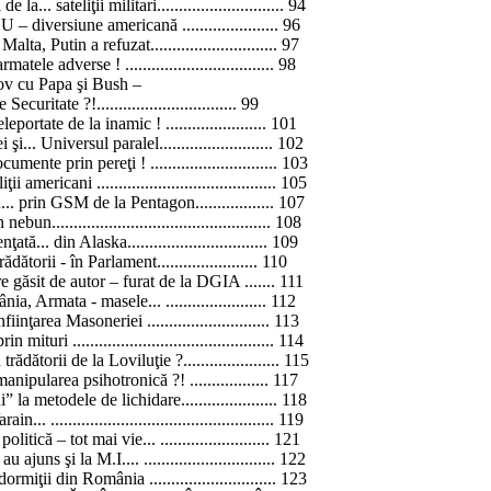
... sateliţii militari............................. 94
NU – diversiune
americană
...................... 96
ă
Malta
, Putin a refuzat............................. 97
 armatele
adverse !
.................................. 98
ov cu Papa şi Bush –
Securitate ?!................................ 99
eleportate de la
inamic !
....................... 101
... Universul paralel.......................... 102
i documente prin
pereţi !
............................. 103
iţii
americani .........................................
105
n
... prin GSM de
la Pentagon..
................ 107
..................................................
108
nţată...
din
Alaska
................................ 109
dătorii - în Parlament....................... 110
e găsit de autor – furat de
la DGIA
....... 111
nia, Armata - masele
... .......................
112
inţarea Masoneriei ............................ 113
turi .............................................. 114
u
trădătorii de
la Loviluţie
?...................... 115
 manipularea
psihotronică ?!
.................. 117
a metodele de lichidare...................... 118
. ................................................... 119
itică – tot mai vie... ......................... 121
 au ajuns şi
la M.I
.... .............................. 122
dormiţii din
România .............................
123