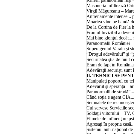
Killerii paranormali ruşi
Masoneria infiltrează
Ort
Virgil Măgureanu – Marele 
Antrenamente intense... pentr
Moartea vine pe bandă de... GS
De
la Cortina
de Fier la 
Frontul Invizibil a deven
Mai bine glonţul decât...
Paranormalii României – 
Superagentul Varain şi sinuc
”Drogul adevărului”
şi ”
Securitatea ştia de mult
c
Eram de fapt în România... .....
Adevăraţii securişti sunt în par
II. TEHNICI SF PE
Manipulaţi poporul cu
te
Adevărul şi speranţa – a
Paranormalii de stradă” 
Când soţia e agent CIA... .......
Semnalele de recunoaştere di
Cui servesc Serviciile se
Soldaţii viitorului – TV, GSM 
Filmele de influenţare
psih
Agresaţi în propria casă... pri
Sistemul anti-naţional de infl