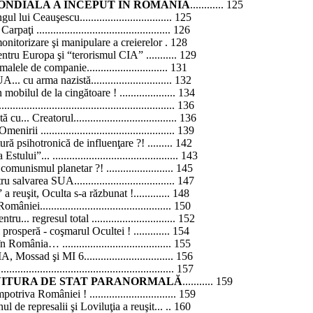
ONDIALĂ A ÎNCEPUT ÎN ROMÂNIA
............ 125
lui Ceauşescu................................. 125
ţi ................................................ 126
monitorizare şi manipulare a
creierelor .
128
entru Europa şi “terorismul CIA
” ...........
129
malele
de companie............................. 131
. cu arma nazistă............................. 132
n mobilul de la
cingătoare !
.................... 134
........................................................ 136
... Creatorul..................................... 136
ii ................................................ 139
atură psihotronică de
influenţare ?!
......... 142
ui”... ............................................. 143
– comunismul
planetar ?!
........................ 145
 salvarea SUA.................................... 147
 a reuşit, Oculta s-a
răzbunat !
............. 148
iei............................................... 150
... regresul total .............................. 152
 prosperă - coşmarul
Ocultei !
............. 154
România… ....................................... 155
ossad şi MI 6................................ 156
....................................................... 157
OVITURA DE STAT PARANORMALĂ
........... 159
împotriva
României !
............................... 159
l de represalii şi Loviluţia a reuşit
... ..
160