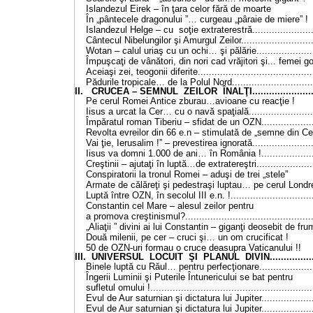
Islandezul Eirek – în ţara celor fără d
În „pântecele dragonului ”… curgeau „pâraie d
Islandezul Helge – cu soţie extraterestră........................
Cântecul Nibelungilor şi Amurgul Zeilor............................
Wotan – calul uriaş cu un ochi… şi pălărie.......................
Împuşcaţi de vânători, din nori cad vrăjitori şi... 
Aceiaşi zei, teogonii diferite..........................................
Pădurile tropicale… de la Polul Nord...............................
II. CRUCEA – SEMNUL ZEILOR ÎNALŢI...........................
Pe cerul Romei Antice zburau…avioane cu 
Iisus a urcat la Cer… cu o navă spaţială.........................
Împăratul roman Tiberiu – sfidat de un OZN.....................
Revolta evreilor din 66 e.n – stimulată de „sem
Vai ţie, Ierusalim !” – prevestirea ignorată.......................
Iisus va domni 1.000 de ani… în România !......................
Creştinii – ajutaţi în luptă…de extratereştri......................
Conspiratorii la tronul Romei – aduşi de tre
Armate de călăreţi şi pedestraşi luptau… pe cer
Luptă între OZN, în secolul III e.n. !...............................
Constantin cel Mare – alesul zeilor pentru
a promova creştinismul?..............................................
„Aliaţii ” divini ai lui Constantin – giganţi deosebit 
Două milenii, pe cer – cruci şi… un om cru
50 de OZN-uri formau o cruce deasupra Vatic
III. UNIVERSUL LOCUIT ŞI PLANUL DIVIN.....................
Binele luptă cu Răul… pentru perfecţionare......................
Îngerii Luminii şi Puterile Întunericului se bat pentru
sufletul omului !..........................................................
Evul de Aur saturnian şi dictatura lui Jupiter....................
Evul de Aur saturnian şi dictatura lui Jupiter....................