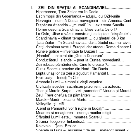
I. ZEII DIN SPAŢIU AI SCANDINAVIEI..........................
Hiperboreea, Ţara Zeilor era în Dacia !............................
Eschimoşii din Groenlanda – aduşi…cu 
Norvegia – numită Dacia, norvegienii – din America Cen
Dispăruta Atlantida – „mutată” în… existe
Homer descria Scandinavia, Ulise vizit
La Oslo, Ulise a văzut construcţii ciclopice,
"
dispăru
Scandinavia – climat temperat … cu gheţa
Ţara Zeilor – în Scandinavia… dar... Sudul era ma
Celţii dominau vestul Europei dar atacau Roma di
Runele gotice – inventate la Buzău !...............................
„Hamlet” – inspirat din „Gesta Danorum”..........................
Conducătorul Islandei – poet la Curtea no
Zeii iubeau pământenele. Cine le crease ?.......................
Cultul Soarelui provine din Nord. Di
Lupta uriaşilor cu zeii a zguduit Pământul !......................
Eroii ucişi – fericiţi în Cer…..........................................
Arborele Lumii – simbolul vieţii veşnice...........................
Civilizaţii suedezi sacrificau prizonierii, ca
Thor şi Marele Şarpe – zeii „sumerieni” Ninurta ş
Zeul Freyr chefuia cu pământenii….................................
Mardzi=Mardi – ziua lui Marte.......................................
Valkyriile şi elfii........................................................
„Cerul şi Pământul vor fi rupte în bucăţi”.........................
Moartea şi renaşterea – esenţa marilor
Sfârşitul Lumii este… moartea Soarelui...........................
Strania teogonie finlandeză.........................................
Kalevala – Ţara Eroilor................................................
Soarele şi Luna – „ascunse ” de un… meteorit