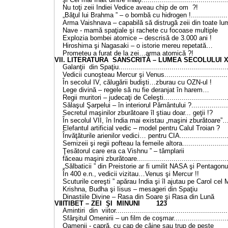
Nu toţi zeii Indiei Vedice aveau chip de om
?!
„Băţul lui Brahma ” – o bombă cu hidrogen !.....................
Arma Vaishnava – capabilă să distrugă zeii din toa
Nave - mamă spaţiale şi rachete cu focoase 
Explozia bombei atomice – descrisă de 3.0
Hiroshima şi Nagasaki – o istorie mereu r
Prometeu a furat de la zei…arma atom
VII. LITERATURA SANSCRITĂ – LUMEA SECOLULUI XXII !
Galanţii din Spaţiu.....................................................
Vedicii cunoşteau Mercur şi Venus................................
În secolul IV, călugării budişti…zburau cu 
Lege divină – regele să nu fie deranjat î
Regii muritori – judecaţi de Celeşti................................
Sălaşul Şarpelui – în interiorul Pământului ?....................
Secretul maşinilor zburătoare îl ştiau doar...
În secolul VII, în India mai existau „maşini zb
Elefantul artificial vedic – model pentru Calu
Învăţăturile arienilor vedici… pentru CIA.........................
Semizeii şi regii pofteau la femeile altora........................
Ţesătorul care era ca Vishnu ” – tâmplarii
făceau maşini zburătoare.............................................
„Sălbaticii ” din Preistorie ar fi umilit NASA şi Pe
În 400 e.n., vedicii vizitau…Venus şi M
Scuturile cereşti ” apărau India şi îl ajutau pe Car
Krishna, Budha şi Iisus – mesageri din
Dinastiile Divine – Rasa din Soare şi Rasa 
VIII
TIBET – ZEI ŞI MINUNI
123
Amintiri din viitor......................................................
Sfârşitul Omenirii – un film de coşmar............................
Oamenii - capră, cu cap de câine sau trup 