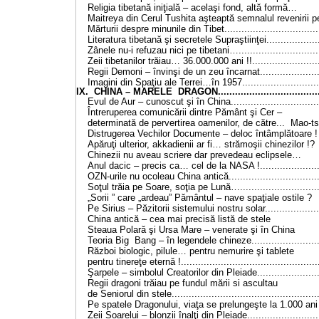
Religia tibetană iniţială – acelaşi fond, al
Maitreya din Cerul Tushita aşteaptă semnalul revenirii
Mărturii despre minunile din Tibet..................................
Literatura tibetană şi secretele Supraştiinţei....................
Zânele nu-i refuzau nici pe tibetani….............................
Zeii tibetanilor trăiau… 36.000.000 ani !!.........................
Regii Demoni – învinşi de un zeu încarnat.......................
Imagini din Spaţiu ale Terrei…în 1957............................
IX. CHINA – MARELE DRAGON.......................................
Evul de Aur – cunoscut şi în China................................
Întreruperea comunicării dintre Pământ şi Cer –
determinată de pervertirea oamenilor, de către... Mao-tse.
Distrugerea Vechilor Documente – deloc întâmp
Apăruţi ulterior, akkadienii ar fi… strămoşii chi
Chinezii nu aveau scriere dar prevedeau ec
Anul dacic – precis ca… cel de la NASA !.......................
OZN-urile nu ocoleau China antică.................................
Soţul trăia pe Soare, soţia pe Lună….............................
„Sorii ” care „ardeau” Pământul – nave spaţial
Pe Sirius – Păzitorii sistemului nostru solar....................
China antică – cea mai precisă listă d
Steaua Polară şi Ursa Mare – venerate şi 
Teoria Big Bang – în legendele chineze..........................
Război biologic, pilule… pentru nemurire şi tablete
pentru tinereţe eternă !................................................
Şarpele – simbolul Creatorilor din Pleiade.......................
Regii dragoni trăiau pe fundul mării si ascultau
de Seniorul din stele...................................................
Pe spatele Dragonului, viaţa se prelungeşte la 1
Zeii Soarelui – blonzii înalţi din Pleiade..........................