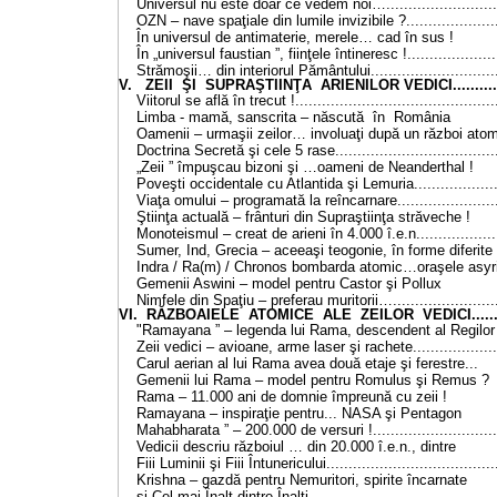
Universul nu este doar ce vedem noi…............................
OZN – nave spaţiale din lumile invizibile ?.......................
În universul de antimaterie, merele… cad
În „universul faustian ”, fiinţele întineresc !......................
Strămoşii… din interiorul Pământului..............................
V. ZEII ŞI SUPRAŞTIINŢA ARIENILOR VEDICI................
Viitorul se află în trecut !.............................................
Limba - mamă, sanscrita – născută în
Oamenii – urmaşii zeilor… involuaţi după un răzb
Doctrina Secretă şi cele 5 rase......................................
„Zeii ” împuşcau bizoni şi …oameni de Nean
Poveşti occidentale cu Atlantida şi Lemuria.....................
Viaţa omului – programată la reîncarnare.........................
Ştiinţa actuală – frânturi din Supraştiinţa 
Monoteismul – creat de arieni în 4.000 î.e.n.....................
Sumer, Ind, Grecia – aceeaşi teogonie, în form
Indra / Ra(m) / Chronos bombarda atomic…oraşele
Gemenii Aswini – model pentru Castor ş
Nimfele din Spaţiu – preferau muritorii…..........................
VI. RĂZBOAIELE ATOMICE ALE ZEILOR VEDICI.............
"Ramayana ” – legenda lui Rama, descendent al Regilo
Zeii vedici – avioane, arme laser şi rachete.....................
Carul aerian al lui Rama avea două etaje şi f
Gemenii lui Rama – model pentru Romulus ş
Rama – 11.000 ani de domnie împreună c
Ramayana – inspiraţie pentru... NASA şi 
Mahabharata ” – 200.000 de versuri !..............................
Vedicii descriu războiul … din 20.000 î.
Fiii Luminii şi Fiii Întunericului......................................
Krishna – gazdă pentru Nemuritori, spirite încarnate
şi Cel mai Înalt dintre Înalţi..........................................