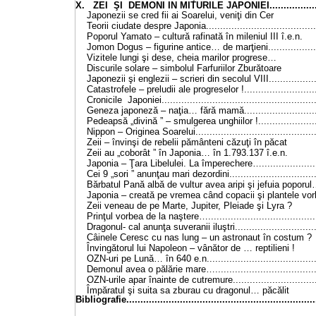
X. ZEI ŞI DEMONI IN MITURILE JAPONIEI.....................
Japonezii se cred fii ai Soarelui, veniţi
Teorii ciudate despre Japonia........................................
Poporul Yamato – cultură rafinată în mileniul 
Jomon Dogus – figurine antice… de marţieni....................
Vizitele lungi şi dese, cheia marilor pr
Discurile solare – simbolul Farfuriilor Zb
Japonezii şi englezii – scrieri din secolul VIII..................
Catastrofele – preludii ale progreselor !..........................
Cronicile Japoniei......................................................
Geneza japoneză – naţia… fără mamă............................
Pedeapsă „divină ” – smulgerea unghiilor !......................
Nippon – Originea Soarelui...........................................
Zeii – învinşi de rebelii pământeni căzuţi
Zeii au „coborât ” în Japonia… în 1.793.1
Japonia – Ţara Libelulei. La împerechere….....................
Cei 9 „sori ” anunţau mari dezordini................................
Bărbatul Pană albă de vultur avea aripi şi jefui
Japonia – creată pe vremea când copacii şi plante
Zeii veneau de pe Marte, Jupiter, Pleiade 
Prinţul vorbea de la naştere….......................................
Dragonul- cal anunţa suveranii iluştri..............................
Câinele Ceresc cu nas lung – un astronaut în
Învingătorul lui Napoleon – vânător de … rep
OZN-uri pe Lună… în 640 e.n........................................
Demonul avea o pălărie mare….....................................
OZN-urile apar înainte de cutremure...............................
Împăratul şi suita sa zburau cu dragonul…
Bibliografie...................................................................