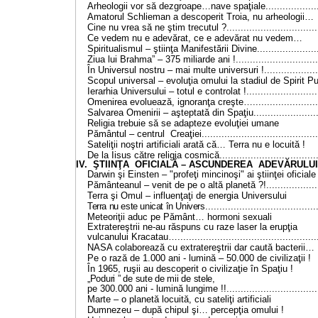
Arheologii vor să dezgroape…nave spaţiale......................
Amatorul Schlieman a descoperit Troia, nu ar
Cine nu vrea să ne ştim trecutul ?..................................
Ce vedem nu e adevărat, ce e adevărat 
Spiritualismul – ştiinţa Manifestării Divine.......................
Ziua lui Brahma” – 375 miliarde ani !...............................
În Universul nostru – mai multe universuri !.....................
Scopul universal – evoluţia omului la stadiul de
Ierarhia Universului – totul e controlat !...........................
Omenirea evoluează, ignoranţa creşte…..........................
Salvarea Omenirii – aşteptată din Spaţiu.........................
Religia trebuie să se adapteze evoluţi
Pământul – centrul Creaţiei..........................................
Sateliţii noştri artificiali arată că… Terra nu 
De la Iisus către religia cosmică....................................
IV.
Ş
TIINŢA OFICIALĂ – ASCUNDEREA ADEVĂRULUI.......
Darwin şi Einsten – "profeţi mincinoşi" ai ştiinţ
Pământeanul – venit de pe o altă planetă ?!.....................
Terra şi Omul – influenţaţi de energia Un
Terra nu este unicat în Univers
......................................
Meteoriţii aduc pe Pământ… hormoni 
Extratereştrii ne-au răspuns cu raze laser la erupţia
vulcanului Kracatau…..................................................
NASA colaborează cu extratereştrii dar caută 
Pe o rază de 1.000 ani - lumină – 50.000 de ci
În 1965, ruşii au descoperit o civilizaţie î
„Poduri ” de sute de mii de stele,
pe 300.000 ani - lumină lungime !!.................................
Marte – o planetă locuită, cu sateliţi ar
Dumnezeu – după chipul şi… percepţia 