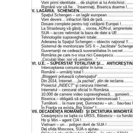
Vom primi identitate… de slujitori ai lui Antichrist..........
Românii vor să fie… însemnaţi, Biserica doarme !..........
V. LAGĂRUL SCHENGEN.................................................
Spaţiul Schengen – un lagăr european….......................
Vom deveni… infractori fără de ţară.............................
Dosare complete pentru toţi cetăţenii Europei !..............
La Strasbourg vă găsiţi… vocea, ADN-ul, amprentele şi o
SUA – acces nelimitat la baza de date a UE…...............
Tehnologiile supravegherii totale.................................
Aderarea la Spaţiul Schengen – obiectiv naţional !!.........
Sistemul de monitorizare SIS II – „facilitate“ Schengen….
Guvernanţii ne cedează suveranitatea în secret…...........
România pe care n-o visa nici Ceauşescu…...................
„Circulaţi liber, noi vă urmărim…“................................
VI. U.E. – SUPERSTAT TOTALITAR ŞI… ANTICREŞTIN........
Interceptarea comunicaţiilor în lume............................
Românii – urmăriţi total !...........................................
„Bloggerii poluează cyberspaţiul“.................................
Din 2014, Internet… „la pachet“, plin de reclame............
Proiectul „
INDECT“
şi cenzura Internet.......................
Internetul – cenzurat oficial în România.......................
10.000 de camere video supraveghează… gunoierii.........
Biserica – obligată să angajeze homosexuali !..............
Turnătorii… la mare preţ, Dumnezeu – un… bau-bau !.....
În Franţa va exista „Big Sister“ !................................
VII. DECADENŢA ROMÂNIEI ŞI DICTATURA MINORITĂŢII....
Ceauşeşscu se lupta cu URSS, Băsescu – cu fumătorii…
Ho şi Min – agent CIA !............................................
Vietnam – un… poligon dorit de SUA !.........................
Dej sfida Moscova, SUA o ajutau….............................