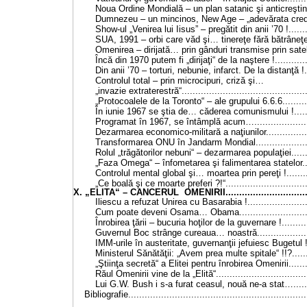
Noua Ordine Mondială – un plan satanic şi anticreştin....
Dumnezeu – un mincinos, New Age – „adevărata credinţă“
Show-ul „Venirea lui Iisus” – pregătit din anii
’70 !
......
SUA, 1991 – orbi care văd şi… tinereţe fără bătrâneţe !..
Omenirea – dirijată… prin gânduri transmise prin sateliţi 
Încă din 1970 putem fi „dirijaţi“ de la naştere !..............
Din anii
’70 –
torturi, nebunie, infarct. De la distanţă !....
Controlul total – prin microcipuri, criză şi…
„invazie extraterestră“..............................................
„Protocoalele de la Toronto“ – ale grupului 6.6.6............
În iunie 1967 se ştia de… căderea comunismului !.........
Programat în 1967, se întâmplă acum….......................
Dezarmarea economico-militară a naţiunilor..................
Transformarea ONU în Jandarm Mondial.......................
Rolul „trăgătorilor nebuni“ – dezarmarea populaţiei.........
„Faza Omega“ – înfometarea şi falimentarea statelor......
Controlul mental global şi… moartea prin pereţi !...........
„Ce boală şi ce moarte preferi ?!“...............................
X. „ELITA“ – CANCERUL OMENIRII..................................
Iliescu a refuzat Unirea cu Basarabia !........................
Cum poate deveni Osama… Obama.............................
Înrobirea ţării – bucuria hoţilor de la guvernare !............
Guvernul Boc strânge cureaua… noastră......................
IMM-urile în austeritate, guvernanţii jefuiesc Bugetul !....
Ministerul Sănătăţii: „Avem prea multe spitale“ !!?.........
„Ştiinţa secretă“ a Elitei pentru înrobirea Omenirii..........
Răul Omenirii vine de la „Elită“..................................
Lui G.W. Bush i s-a furat ceasul, nouă ne-a stat….........
Bibliografie................................................................