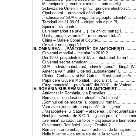
Microcipurile şi controlul mintal… prin sateliţi...............
Sclavizarea Omenirii – prin… „puricele electronic“..........
Cipul neural… arhivează gândurile !.............................
„Închisoarea“ SUA e pregătită, aşteaptă „clienţii“….........
Teroriştii din 11.09.01 – dirijaţi prin cipuri ?!.................
Spionii… din pantofi.................................................
La hipermarket se ştie… şi ce chiloţi purtaţi !................
U-city, „oraşul viitorului“ – monitorizare totală...............
China – Marele Cobai al Ocultei..................................
Ce viitor ne aşteaptă !..............................................
III. OMENIREA – „PĂSTORITĂ“ DE ANTICHRIŞTI !..............
Guvernul mondial – instalat în 2010 ?..........................
Din 1990, preşedintele SUA e… dictatorul Terrei !...........
Guvernul secret american..........................................
SUA – advărata dictatură, arhivele „secu“ – lângă Wa
America va fi unită… de noi „autoatentate“ !..................
Clinton, Gorbaciov şi Bill Gates… îl aşteaptă pe Antichris
Papa cere Guvern Mondial… socialist !........................
Criza mondială – „prevăzută“ din 2007… de Vatican........
IV. ROMÂNIA SUB SEMNUL LUI ANTICHRIST......................
Antichrist în România, via Bruxelles............................
România – condusă de „aleşii“ lui Antichrist !................
„Somnul cel de moarte“ al poporului român….................
Vom avea „identitate europeană“. Un… „chip“ !...............
„Paşapoartele lui Satan“ – afacerea… binecuvântată de
Noul joc inventat de B.O.R. – „popa prostu
’ “… cu mi
„Gemenii“ au căzut cu folos – paşapoartele biometrice…..
Guvernanţii României – aleşii Ocultei ?........................
Românii – amprentaţi, ca infractorii… de la naştere........
Noile buletine – ca tatuajele de la Auschwitz !...............