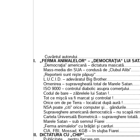
Cuvântul autorului....................................................
I. „FERMA ANIMALELOR“ – „DEMOCRAŢIA“ LUI SATAN.....
„Democraţia“ americană – dictatura mascată..................
Mass-media din SUA – condusă de „Clubul Alibi“.............
„Reporterii sunt nişte păpuşi“......................................
L.U.C.I.D. – adevăratul Big Brother..............................
Omenirea – supravegheată total de Marele Satan............
ISO 9000 – controlul diabolic asupra comerţului.............
Codul de bare – zăbrelele lui Satan !...........................
Tot ce mişcă va fi marcat şi controlat !........................
Orice om de pe Terra – localizat după aură !.................
NSA poate „citi“ orice computer şi… gândurile...............
Supraveghere americană democratică – nu scapă nimeni
Cartela Universală Biometrică – supraveghere totală.......
Marele Satan – sub semnul Fiarei …............................
„Ferma animalelor“ cu brăţări şi carduri........................
CIA, FBI, Mossad, KGB – în slujba Fiarei.....................
II. DICTATURA CU „CHIP“...............................................
Publicitate… pentru fiecare om...................................