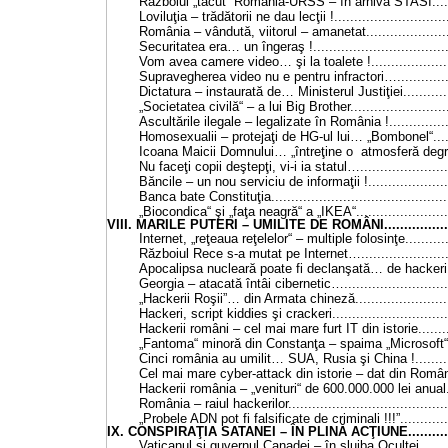
Războiul „tăcut“ România-URSS – în arhiva STASI.........
Loviluţia – trădătorii ne dau lecţii !..............................
România – vândută, viitorul – amanetat........................
Securitatea era… un îngeraş !....................................
Vom avea camere video… şi la toalete !.......................
Supravegherea video nu e pentru infractori….................
Dictatura – instaurată de… Ministerul Justiţiei..............
„Societatea civilă“ – a lui Big Brother..........................
Ascultările ilegale – legalizate în România !.................
Homosexualii – protejaţi de HG-ul lui… „Bombonel“........
Icoana Maicii Domnului… „întreţine o atmosferă degrad
Nu faceţi copii deştepţi, vi-i ia statul…........................
Băncile – un nou serviciu de informaţii !......................
Banca bate Constituţia.............................................
„Biocondica“ şi „faţa neagră“ a „IKEA“.........................
VIII. MARILE PUTERI – UMILITE DE ROMÂNI.....................
Internet, „reţeaua reţelelor“ – multiple folosinţe.............
Războiul Rece s-a mutat pe Internet….........................
Apocalipsa nucleară poate fi declanşată… de hackeri !...
Georgia – atacată întâi cibernetic…............................
„Hackerii Roşii”… din Armata chineză..........................
Hackeri, script kiddies şi crackeri..............................
Hackerii români – cel mai mare furt IT din istorie...........
„Fantoma“ minoră din Constanţa – spaima „Microsoft“ !...
Cinci românia au umilit… SUA, Rusia şi China !............
Cel mai mare cyber-attack din istorie – dat din România.
Hackerii românia – „venituri“ de 600.000.000 lei anual.....
România – raiul hackerilor.........................................
„Probele ADN pot fi falsificate de criminali !!!”..............
IX. CONSPIRAŢIA SATANEI – ÎN PLINĂ ACŢIUNE................
Vaticanul şi guvernul Canadei – în slujba Ocultei...........