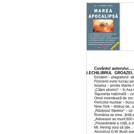
Cuvântul autorului...........
I.ECHILIBRUL GROAZEI
.
Einstein – plagiatorul at
Fizicienii evrei lucrau p
Israelul – printre Marile 
„Cãțeii atomici“ – în Axa 
Siguranța naționalã – c
Omul inventeazã de zor..
Pericolul nuclear – bucur
New York – distrus de...
„Rãzboiul Stelelor“ – un 
România se vrea...țintã-
„Adineauri au murit 600 
„Președintele e crițã, a 
Mr. Hering voia sã știe.
Alcoolicul G.W. Bush ave