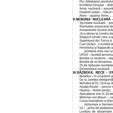
Pui „întrebarea secolului
Echilibrul Groazei – dis
Arma nuclearã – porumb
Dualism iudaic – mãcar u
Atom – spaima Terrei
.....
II.NEBUNIA NUCLEARÃ 
Secretele nucleare – prin
Rachetele americane din
Armamentul nuclear brita
„N-a rãmas la Londra da
Singurul român care a s
Supertunul din Turcia ș
Cum sã faci...o bombã a
Hiroshima și Nagasaki a
bombele erau mici și 
URSS – bombã termonucl
Bomba cu neutroni – depo
Bomba de la Hiroshima...î
25 de rãzboaie mondiale.
Dezarmarea nuclearã – mi
III.RÃZBOIUL RECE – 
Moartea – în croazierã și 
De la „bomba inteligentã
Monstrul B-52. SUA au 94
Aviația Rusiei – pericol
Obama – Nobel pentru...
Apocalipsa vine în 30 de
Wehrner von Braun – c
Cursa înarmãrilor și Rã
rãzbunare a Germanie
V2 – „arma de pedepsir
Lovitura de dezarmare
.