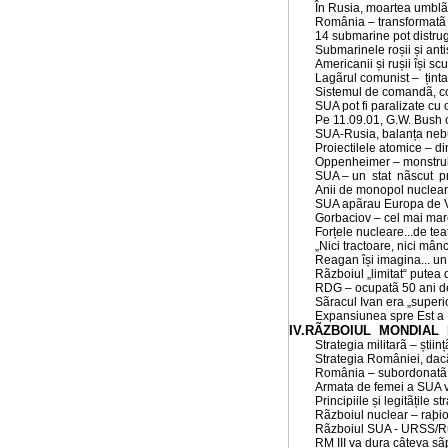
În Rusia, moartea umblã 
România – transformatã 
14 submarine pot distrug
Submarinele roșii și ant
Americanii și rușii își s
Lagãrul comunist – ținta
Sistemul de comandã, cont
SUA pot fi paralizate cu
Pe 11.09.01, G.W. Bush c
SUA-Rusia, balanța neb
Proiectilele atomice – d
Oppenheimer – monstrul
SUA – un stat nãscut pr
Anii de monopol nuclear 
SUA apãrau Europa de V
Gorbaciov – cel mai mare 
Forțele nucleare...de te
„Nici tractoare, nici mâ
Reagan își imagina... un 
Rãzboiul „limitat“ putea 
RDG – ocupatã 50 ani de
Sãracul Ivan era „superio
Expansiunea spre Est a N
IV.RÃZBOIUL MONDIAL 
Strategia militarã – științã
Strategia României, dacã
România – subordonatã t
Armata de femei a SUA v
Principiile și legitãțile st
Rãzboiul nuclear – raþio
Rãzboiul SUA - URSS/Rus
RM III va dura câteva sãp