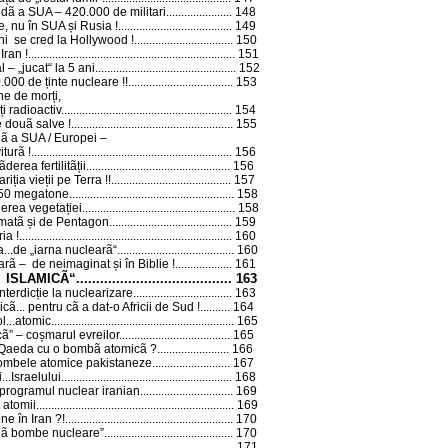
idã a SUA – 420.000 de militari
......................
148
, nu în SUA și Rusia !
......................................
149
ani se cred la Hollywood !
.................................
150
Iran !
.....................................................................
151
– „jucat“ la 5 ani...
............................................
152
000 de ținte nucleare !!
...................................
153
ne de morți,
i radioactiv...
......................................................
154
 douã salve !
......................................................
155
nã a SUA / Europei –
iturã !
...................................................................
156
erea fertilitãții...
.............................................
156
ția vieții pe Terra !!
........................................
157
.750 megatone
.......................................................
158
erea vegetației
...................................................
158
rmatã și de Pentagon...
......................................
159
ia !
.......................................................................
160
a...de „iarna nuclearã“
.......................................
160
ã – de neimaginat și în Biblie !
...................
161
A ISLAMICÃ“
.......................................
163
erdicție la nuclearizare...
..............................
163
cã... pentru cã a dat-o Africii de Sud !
..........
164
ol...atomic
.............................................................
165
ã” – coșmarul evreilor
.....................................
165
Al Qaeda cu o bombã atomicã ?
........................
166
..bombele atomice pakistaneze
..........................
167
...Israelului
.........................................................
168
programul nuclear iranian
...............................
169
atomii...
...............................................................
169
ne în Iran ?!
........................................................
170
ouã bombe nucleare”
...........................................
170
...............................................................................
171