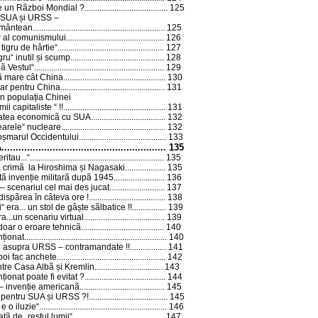
e un Rãzboi Mondial ?
.......................................
125
e SUA și URSS –
pãmântean
..............................................................
125
r al comunismului
..............................................
126
igru de hârtie“
..................................................
127
ru“ inutil și scump
............................................
128
ã Vestul“
.............................................................
129
 mare cât China...
.............................................
130
ar pentru China
.................................................
131
in populația Chinei
ii capitaliste “ !!
................................................
131
itatea economicã cu SUA
...................................
132
earele“ nucleare
.................................................
132
oșmarul Occidentului
.........................................
133
Ã
..........................................................
135
ritau...“
...............................................................
135
ã crimã la Hiroshima și Nagasaki...
................
135
ã invenție militarã dupã 1945
........................
136
 – scenariul cel mai des jucat
..........................
137
dispãrea în câteva ore !
....................................
138
 era... un stol de gâște sãlbatice !!
................
139
a...un scenariu virtual
......................................
139
doar o eroare tehnicã
.......................................
140
nționat
...................................................................
140
e asupra URSS – contramandate !!
.................
141
poi fac anchete...
................................................
142
 între Casa Albã și Kremlin
................................
143
ionat poate fi evitat ?
......................................
144
 – invenție americanã
........................................
145
 pentru SUA și URSS ?!
.....................................
145
e o iluzie“
............................................................
146
țã de „restul lumii“
...........................................
147