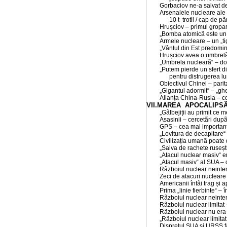
Gorbaciov ne-a salvat d
Arsenalele nucleare al
10 t trotil / cap de 
Hrușciov – primul gropa
„Bomba atomicã este un t
Armele nucleare – un „tig
„Vântul din Est predomin
Hrușciov avea o umbrelã
„Umbrela nuclearã“ – do
„Putem pierde un sfert d
pentru distrugerea lum
Obiectivul Chinei – par
„Gigantul adormit“ – „gh
Alianța China-Rusia – c
VII.MAREA APOCALIPS
„Gãlbejiții au primit ce me
Asasinii – cercetãri dup
GPS – cea mai important
„Lovitura de decapitare“
Civilizația umanã poate 
„Salva de rachete rusești“
„Atacul nuclear masiv“ er
„Atacul masiv“ al SUA – 
Rãzboiul nuclear neinte
Zeci de atacuri nuclear
Americanii întâi trag și a
Prima „linie fierbinte“ –
Rãzboiul nuclear neintenț
Rãzboiul nuclear limitat
Rãzboiul nuclear nu era
„Rãzboiul nuclear limitat 
Disprețul SUA și URSS fa