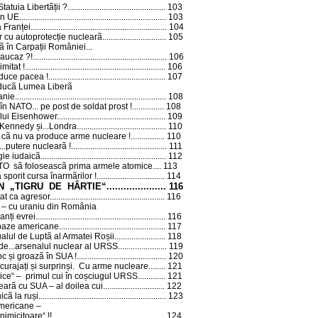
Statuia Libertãții ?
..............................................
103
din UE
.....................................................................
103
 Franței
................................................................
104
r cu autoprotecție nuclearã
..............................
105
 în Carpații României...
Caucaz ?!
...............................................................
106
mitat !
..................................................................
106
aduce pacea !
.......................................................
107
nducã Lumea Liberã
nie...
....................................................................
108
 NATO... pe post de soldat prost !
...............
108
l lui Eisenhower
...................................................
109
 Kennedy și...Londra
..........................................
110
cã nu va produce arme nucleare !
................
110
..putere nuclearã !
.............................................
111
egie iudaicã
...........................................................
112
TO sã foloseascã prima armele atomice...
.
113
sporit cursa înarmãrilor !
................................
114
N „TIGRU DE HÂRTIE“
.....................
116
t ca agresor...
...................................................
116
– cu uraniu din România
vanți evrei
.............................................................
116
baze americane...
...............................................
117
alul de Luptã al Armatei Roșii
........................
118
t de...arsenalul nuclear al URSS
.......................
119
oc și groazã în SUA !
..........................................
120
scurajați și surprinși. Cu arme nucleare...
.....
121
ice“ – primul cui în coșciugul URSS...
..........
121
earã cu SUA – al doilea cui...
..........................
122
icã la ruși
............................................................
123
 americane –
nimicitoare“ !!
.....................................................
124