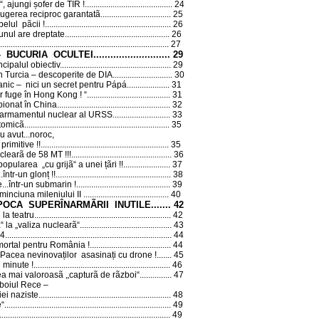
“, ajungi șofer de TIR !
.........................................
24
trugerea reciproc garantatã
.................................
25
elul pãcii !
...........................................................
26
nul are dreptate...
..............................................
26
................................................................................
27
– BUCURIA OCULTEI
...........................
29
cipalul obiectiv
....................................................
29
 Turcia – descoperite de DIA
............................
30
nic – nici un secret pentru Pápá...
.................
31
r fuge în Hong Kong ! “
.......................................
31
pionat în China
.....................................................
32
i armamentul nuclear al URSS
...........................
33
tomicã
....................................................................
35
u avut...noroc,
primitive !!
............................................................
35
earã de 58 MT !!!
...............................................
36
pularea „cu grijã“ a unei țãri !!
......................
37
ntr-un glonț !!
......................................................
38
..într-un submarin !
............................................
39
nciuna mileniului II ...
.....................................
40
EPOCA SUPERÎNARMÃRII INUTILE
.......
42
la teatru...
.............................................................
42
“ la „valiza nuclearã“
...........................................
43
...
...........................................................................
44
 mortal pentru România !
......................................
44
Pacea nevinovaților asasinați cu drone !
.......
45
 minute !
................................................................
46
ea mai valoroasã
„
capturã de rãzboi“
...............
47
zboiul Rece –
i naziste...
...........................................................
48
e“
..............................................................................
49
................................................................................
49