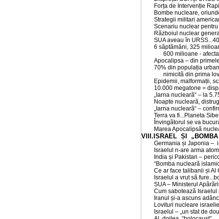
Forța de Intervenție Rap
Bombe nucleare, oriunde
Strategii militari americ
Scenariu nuclear pentru 
Rãzboiul nuclear general 
SUA aveau în URSS...40.
6 sãptãmâni, 325 milioa
600 milioane - afectaț
Apocalipsa – din primele
70% din populația urba
nimicitã din prima lov
Epidemii, malformații, scãd
10.000 megatone = dispari
„Iarna nuclearã“ – la 5
Noapte nuclearã, distrug
„Iarna nuclearã“ – confi
Terra va fi...Planeta Siber
Învingãtorul se va bucur
Marea Apocalipsã nuclear
VIII.ISRAEL ȘI „BOMB
Germania și Japonia – int
Israelul n-are arma atomi
India și Pakistan – peric
“Bomba nuclearã islamic
Ce ar face talibanii și 
Israelul a vrut sã fure.
SUA – Ministerul Apãrãrii
Cum saboteazã Israelul 
Iranul și-a ascuns adânc 
Lovituri nucleare israelie
Israelul – „un stat de d
Al doilea “holocaust”
....