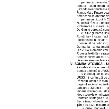
pentru cã...le-au dat 
Londra – „calul troian“ 
„Grandoarea“ nuclearã a
Franța, Mare Putere doa
Americanii se antreneazã
pentru un rãzboi în 
Nu existã rãzboi atomic li
Proliferarea nuclearã...
De Gaulle dorea sã co
cu SUA și Marea Brita
România – încazarmatã în
„Iluzionismul nuclear“ a
...continuat de Johnson,
Germania – angajament 
Din 2004, România este.
Riposta flexibilã – strat
Americanii vroiau ca NA
Descurajarea nuclearã a 
VI.BOMBA ATOMICÃ – U
Peștele cel mic – denunța
Bomba atomicã a URSS 
și informații de la sa
URSS – înconjuratã de 
Rãzboiul atomic în Manu
Lagãrul socialist – pãzi
Lansarea „Sputnik I“ – ș
Imperialiștii trebuiau de
Ideea „coexistenței pașn
Paritatea strategicã nucl
Secretismul – boalã cron
Țãrile cu baze militare
„supuse unor lovituri 