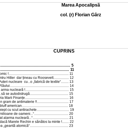
Marea Apocalipsã
col. (r) Florian Gârz
CUPRINS
.......................................................
5
.............................................................
11
omic !
......................................................................
11
entru Hitler dar țineau cu Roosevelt...
...............
12
Puteri nucleare cu...o „fabricã de textile“
.........
13
Rãului...
..................................................................
14
u arma nuclearã !
...................................................
15
.sã se autodistrugã
.............................................
15
ia Marii Finanțe...
................................................
16
un gram de antimaterie !!
.....................................
17
bluff american...
...................................................
18
piept cu scut antirachete
......................................
19
milioane de oameni...“
........................................
20
dat alarma nuclearã...“
..........................................
21
.. dacã Marele Rechin e sãnãtos la minte !
........
22
a „geantã atomicã“...
..........................................
23