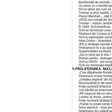
Bunãvoințã de rachetã – 
Un avion cu o bombã ato
Fiii lui Iahve știu cum sã
Truman și anul malefic 
Planul Marshall – „dați 6
URSS era ruinatã de rãzb
Truman – mason, templie
În 1948, SUA planificau.
SUA au declanșat cursa î
Rãzboiul din Coreea și 
SUA și represaliile nucl
Allen Dulles – finanțistul ș
JFK și strategia ripostei f
Vietnamezii nu s-au spe
Superioritatea nuclearã 
„Dai în mine dai în tine ! 
Planuri pentru...distrug
SUA și URSS – doi scorpi
SUA vor dominația totalã
V.PROLIFERAREA NUCL
„Cine stãpânește Român
Americanii vroiau monop
„Unitatea deplinã“ din
Recunoștințã în stil amer
Forța nuclearã britanic
I-au pãcãlit pe americani
JFK negocia într-un elico
Londra se dorea „umbrel
Forța nuclearã strategicã
„Franța nu poate exista 
Arma atomicã – doar pent
Americanii nu-i suferã p