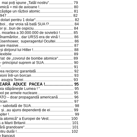
mai poți spune „Tatãl nostru“...
.......................
79
micã = mii de avioane !
.....................................
80
 câștige un rãzboi atomic...
.................................
81
1947
........................................................................
82
 dolari pentru 1 dolar“
..........................................
82
oi... dar vroia sã batã SUA !?
...........................
84
r și...bun de ospiciu
...........................................
84
.. moartea a 30.000.000 de sovietici !
..............
85
narmãrilor... dar URSS era de vinã !
...............
86
Eisenhower, superagentul Ocultei
....................
86
eare masive
............................................................
87
i dirijorul lui Hitler !
............................................
88
lexibile
...................................................................
89
riat de „covorul de bombe atomice“
................
89
– principiul suprem al SUA
................................
90
“
...............................................................................
91
erea reciproc garantatã
.........................................
92
oni într-un borcan...
...........................................
93
 asupra Terrei...
...................................................
93
EARÃ ADUCE PACEA !
.......................
95
ia stãpânește Lumea ! “
.....................................
95
ol pe armele nucleare...
....................................
95
 NATO – doar propagandã americanã
.................
96
ican...
.....................................................................
97
ã – sabotatã de SUA
...............................................
98
 și...au ajuns dependenți de ei...
......................
99
pter !
.......................................................................
99
a atomicã“ a Europei de Vest
........................
100
 a Marii Britanii
..................................................
101
fãrã grandoare“
...................................................
101
ru dulãi !
...........................................................
102
e francezi