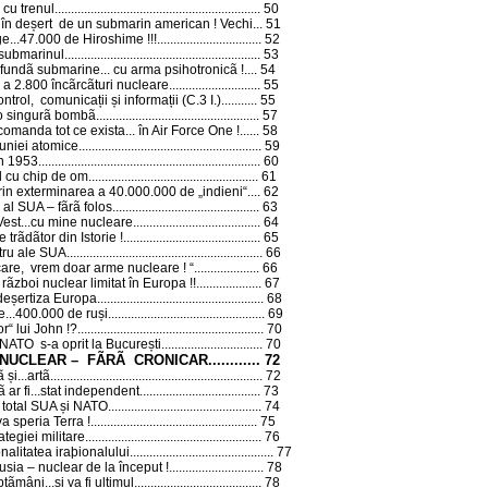
cu trenul...
............................................................
50
în deșert de un submarin american ! Vechi...
51
e...47.000 de Hiroshime !!!
................................
52
isubmarinul
............................................................
53
cufundã submarine... cu arma psihotronicã !
....
54
 a 2.800 încãrcãturi nucleare...
.........................
55
rol, comunicații și informații (C.3 I.)
...........
55
 o singurã bombã...
...............................................
57
omanda tot ce exista... în Air Force One !
......
58
uniei atomice
........................................................
59
in 1953
....................................................................
60
 cu chip de om
....................................................
61
in exterminarea a 40.000.000 de „indieni“
....
62
al SUA – fãrã folos...
..........................................
63
est...cu mine nucleare
.......................................
64
trãdãtor din Istorie !
..........................................
65
atru ale SUA
............................................................
66
ncare, vrem doar arme nucleare ! “
....................
66
rãzboi nuclear limitat în Europa !!
....................
67
deșertiza Europa...
................................................
68
...400.000 de ruși
................................................
69
r“ lui John !?
.........................................................
70
ATO s-a oprit la București...
............................
70
NUCLEAR – FÃRÃ CRONICAR...
.........
72
 și...artã
.................................................................
72
 ar fi...stat independent
.....................................
73
otal SUA și NATO...
............................................
74
a speria Terra !
...................................................
75
rategiei militare
......................................................
76
nalitatea iraþionalului
............................................
77
ia – nuclear de la început !
.............................
78
tãmâni...și va fi ultimul
.......................................
78