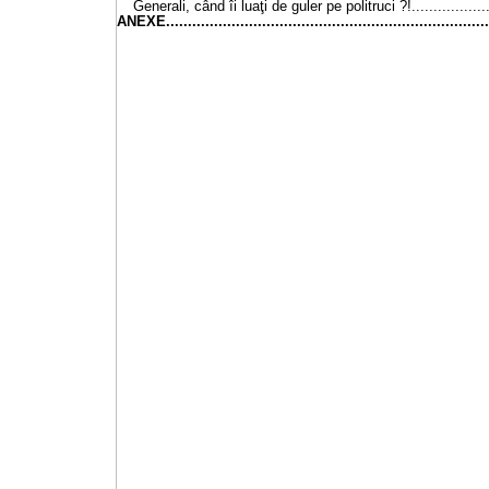
Generali, când îi luaţi de guler pe politruci ?!..................
ANEXE.........................................................................