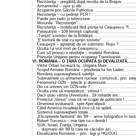
Rezistenţa – pregătită după revolta de la Braşov.............
Armamentul – uşor şi alb.............................................
Acoperire prin Gărzile Patriotice...................................
Rezistenţa – cu şedinţe PCR !......................................
Parole prin radio şi televiziune......................................
Misiunile “Rezistenţei”................................................
Rezistenţa – mobilizată fără ştiinţa lui Ceauşescu ?!........
Paraşutiştii – 109 terorişti capturaţi...............................
„Turiştii“ sovietici de la Brădeşti...................................
„E lovitură de stat cu sprijin sovietic“............................
Ceauşeştii – aşteptaţi de un submarin. Roşu ?................
Oculta l-a vrut mort pe Ceauşescu................................
Cum să provoci o revoluţie – modelul România................
Planurile Ungariei pentru ocuparea Transilvaniei..............
VI. ROMÂNIA – O ŢARĂ OCUPATĂ ŞI DEVALIZATĂ...........
Viktor Orban lucrează la...Ungaria Mare.........................
Scopul Armatei Române – prinderea lui bin Laden............
România supraveghează sateliţii...................................
Submarinele cu armament nuclear comunică...prin telepa
Fenomenul OZN – adevăr şi diversiune..........................
Din ce univers vin OZN-urile ?......................................
Oculta vrea să manipuleze...viitorul !.............................
Dacii ştiau vârsta Universului : 19 miliarde ani
..............
Proiectul „Venus“ vrea să ne scape de politicieni !
........
Omenirea evoluează...spre Apocalipsă...........................
Când America invadează zice că se apără......................
Sistemul supravegherii totale.......................................
„Elicopterele fantomă“ din '89 – arme holografice în test
Robert Turcescu – mai tare ca o dronă !.........................
SUA, Israel, Franţa, Ungaria –
duşmanii din '89 la care ne căciulim azi......................
Devalizarea României – prin...legi şi HG/OUG.................