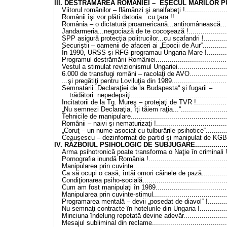
III. DESTRĂMAREA ROMÂNIEI – EŞECUL MARILOR PUT
Viitorul românilor – flămânzi şi analfabeţi !......................
Românii îşi vor plăti datoria...cu ţara !!...........................
România – o dictatură proamericană...antiromânească......
Jandarmeria...negociază de te cocoşează !.....................
SPP asigură protecţia politrucilor...cu scafandri !.............
Securiştii – oamenii de afaceri ai „Epocii de Aur“..............
În 1990, URSS şi RFG programau Ungaria Mare !.............
Programul destrămării României....................................
Vestul a stimulat revizionismul Ungariei..........................
6.000 de transfugi români – racolaţi de AVO....................
...şi pregătiţi pentru Loviluţia din 1989............................
Semnatarii „Declaraţiei de la Budapesta“ şi fugarii –
trădători nepedepsiţi...............................................
Incitatorii de la Tg. Mureş – protejaţi de TVR !.................
„Nu semnezi Declaraţia, îţi tăiem raţia...“........................
Tehnicile de manipulare................................................
Românii – naivi şi nematurizaţi !....................................
„Coruţ – un nume asociat cu tulburările psihotice“............
Ceauşescu – dezinformat de partid şi manipulat de KGB...
IV. RĂZBOIUL PSIHOLOGIC DE SUBJUGARE....................
Arma psihotronică poate transforma o Naţie în criminali !..
Pornografia inundă România !.......................................
Manipularea prin cuvinte...............................................
Ca să ocupi o casă, întâi omori câinele de pază...............
Condiţionarea psiho-socială..........................................
Cum am fost manipulaţi în 1989....................................
Manipularea prin cuvinte-stimul.....................................
Programarea mentală – devii „posedat de diavol“ !...........
Nu semnaţi contracte în hotelurile din Ungaria !...............
Minciuna îndelung repetată devine adevăr.......................
Mesajul subliminal din reclame......................................