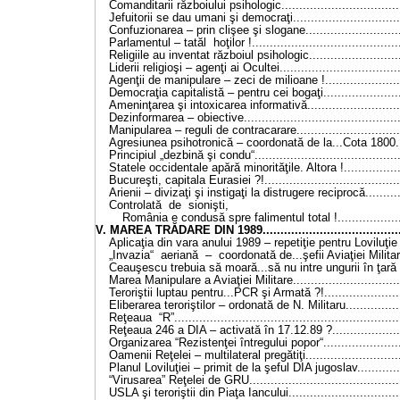
Comanditarii războiului psihologic..................................
Jefuitorii se dau umani şi democraţi..............................
Confuzionarea – prin clişee şi slogane...........................
Parlamentul – tatăl hoţilor !.........................................
Religiile au inventat războiul psihologic..........................
Liderii religioşi – agenţi ai Ocultei.................................
Agenţii de manipulare – zeci de milioane !......................
Democraţia capitalistă – pentru cei bogaţi......................
Ameninţarea şi intoxicarea informativă...........................
Dezinformarea – obiective............................................
Manipularea – reguli de contracarare..............................
Agresiunea psihotronică – coordonată de la...Cota 1800...
Principiul „dezbină şi condu“.........................................
Statele occidentale apără minorităţile. Altora !.................
Bucureşti, capitala Eurasiei ?!......................................
Arienii – divizaţi şi instigaţi la distrugere reciprocă..........
Controlată de sionişti,
România e condusă spre falimentul total !...................
V. MAREA TRĂDARE DIN 1989........................................
Aplicaţia din vara anului 1989 – repetiţie pentru Loviluţie !
„Invazia“ aeriană – coordonată de...şefii Aviaţiei Militare
Ceauşescu trebuia să moară...să nu intre ungurii în ţară !.
Marea Manipulare a Aviaţiei Militare..............................
Teroriştii luptau pentru...PCR şi Armată ?!......................
Eliberarea teroriştilor – ordonată de N. Militaru................
Reţeaua “R”..............................................................
Reţeaua 246 a DIA – activată în 17.12.89 ?....................
Organizarea “Rezistenţei întregului popor“......................
Oamenii Reţelei – multilateral pregătiţi...........................
Planul Loviluţiei – primit de la şeful DIA jugoslav.............
“Virusarea” Reţelei de GRU..........................................
USLA şi teroriştii din Piaţa Iancului...............................