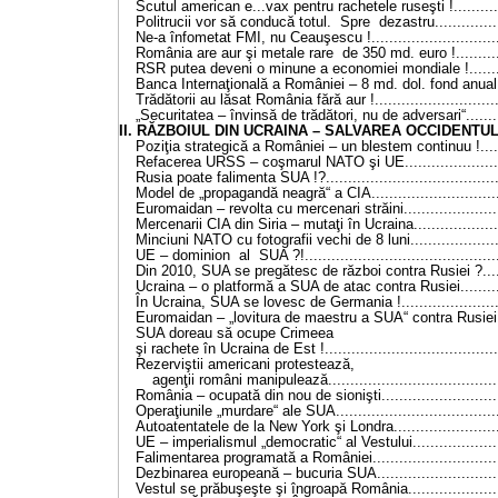
Scutul american e...vax pentru rachetele ruseşti !............
Politrucii vor să conducă totul. Spre dezastru................
Ne-a înfometat FMI, nu Ceauşescu !..............................
România are aur şi metale rare de 350 md. euro !............
RSR putea deveni o minune a economiei mondiale !.........
Banca Internaţională a României – 8 md. dol. fond anual...
Trădătorii au lăsat România fără aur !.............................
„Securitatea – învinsă de trădători, nu de adversari“.........
II. RĂZBOIUL DIN UCRAINA – SALVAREA OCCIDENTULUI 
Poziţia strategică a României – un blestem continuu !.......
Refacerea URSS – coşmarul NATO şi UE........................
Rusia poate falimenta SUA !?........................................
Model de „propagandă neagră“ a CIA..............................
Euromaidan – revolta cu mercenari străini.......................
Mercenarii CIA din Siria – mutaţi în Ucraina.....................
Minciuni NATO cu fotografii vechi de 8 luni.....................
UE – dominion al SUA ?!............................................
Din 2010, SUA se pregătesc de război contra Rusiei ?......
Ucraina – o platformă a SUA de atac contra Rusiei...........
În Ucraina, SUA se lovesc de Germania !........................
Euromaidan – „lovitura de maestru a SUA“ contra Rusiei...
SUA doreau să ocupe C
şi rachete în Ucraina de Est !........................................
Rezerviştii americani protestează,
agenţii români manipulează.......................................
România – ocupată din nou de sionişti............................
Operaţiunile „murdare“ ale SUA.....................................
Autoatentatele de la New York şi Londra.........................
UE – imperialismul „democratic“ al Vestului.....................
Falimentarea programată a României..............................
Dezbinarea europeană – bucuria SUA.............................
Vestul se prăbuşeşte şi îngroapă România......................