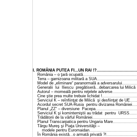
I. ROMÂNIA PUTEA FI...UN RAI !?....................................
România – o ţară ocupată.............................................
Terra – garnizoana militară a SUA..................................
Model de „eliminare“ paranormală a adversarului...............
Generalii lui Iliescu pregătiseră...debarcarea lui Milică ?!.
Autorul – momeală pentru reţelele adverse.......................
Cine ştie prea multe trebuie lichidat !..............................
Serviciul K – reînfiinţat de Milică şi desfiinţat de UE........
Acordul secret SUA-Rusia pentru divizarea României.......
Planul „ZZ“ – diversiune Pacepa...................................
Serviciul K şi kominterniştii au trădat pentru URSS.........
Trădătorii de la vârful României.....................................
Planul Transcarpatica pentru Ungaria Mare......................
Târgu Mureş şi Piaţa Universităţii –
modele pentru Euromaidan........................................
În România există...o armată privată ?!..........................