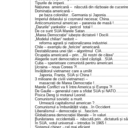
Tipurile de imperii.......................................................
Națiunea americană – născută din războaie de cucerire..
Dominația americană –
pe baza coloniilor…Germania și Japonia....................
Imperiul dolarului și coșmarul necesar, China.................
Anticomunismul american – paranoia de masă !..............
„Darurile“ yankeilor – pericol total !...............................
De ce sunt SUA Marele Satan......................................
„Marea Democrație“ iubește dictatorii ! Docili…...............
„Modelul chilian“ nedorit –
reforma agrară și naționalizarea industriei...................
Chile – exemplu de „fericire“ americană…......................
Destabilizarea unei țări – algoritmul CIA........................
Ocupația americană – prin…„fiii noștri de cățea“.............
Alegerile sunt democratice când câștigă…SUA...............
Cuba – sperietoare comunistă pentru americani…............
Ucraina – noua Coreea ?!............................................
Învățătorul vietnamez care a umilit
Japonia, Franța, SUA și China !................................
3 milioane de civili vietnamezi –
masacrați de Marea Democrație !..............................
Marele Conflict va fi între America și Europa ?!..............
De Gaulle – generalul care a sfidat SUA și NATO............
Pisica Deng și motanul Leonid......................................
Comunismul sovietic a murit.
Urmează capitalismul american ?..............................
Comunismul a îmbunătățit viața…în Occident.................
Liberalismul – democrație și…fascism...........................
Globalizarea democrației liberale – în valuri….................
Bunăstarea occidentală – născută prin…dictatură și sâ
În SUA, votul universal – introdus în 1965 !....................
Sistemul chinez - cel mai eficient,