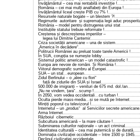
Învăţământul – cea mai rentabilă investiție !....................
România – cei mai mulți analfabeți din Europa !...............
Învățământul liceal crește PIB cu 7% !...........................
Resursele naturale bogate – un blestem ?!......................
Regimurile autoritare și supremația legii aduc prosperitat
România – model pentru distrugerea unui stat…..............
Instituțiile statului trebuie reformate !.............................
Creșterea și descreșterea imperiilor –
legea lui Dimitrie Cantemir........................................
Criza societății americane – una de sistem…...................
„America în decădere“..................................................
Politrucii României au preluat toate tarele Americii !.........
În SUA, corupția se numește lobby….............................
Sistemul politic american – un model catastrofic !...........
Europa are nevoie de români. Și România !.....................
Viitorul demografic sumbru al Europei............................
SUA – un stat…european.............................................
Zidul Berlinului – o „alee cu flori“
față de zidurile din SUA și Israel….............................
500.000 de imigranți – venituri de 675 md. dol./an............
„Nu ne vindem, țara“…scump !......................................
În 2050, vom vedea occidentali…cu turban !...................
Oculta pierde mass-media…și se mută pe Internet...........
Mințiți poporul cu televizorul !.......................................
Internetul – un „produs“ al Serviciilor secrete americane...
Arma Internet.............................................................
Războiul cibernetic....................................................
Subcultura americană – la mare căutare !.......................
Subminarea culturilor naționale – un act criminal.............
Identitatea culturală – cea mai puternică și de durată.......
Dominația civilizației occidentale – între 1500 și 1945......
Declinul civilizației occidentale.....................................