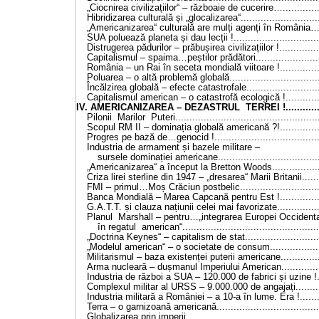
„Ciocnirea civilizațiilor“ – războaie de cucerire…..............
Hibridizarea culturală și „glocalizarea“...........................
„Americanizarea“ culturală are mulți agenți în România…..
SUA poluează planeta și dau lecții !..............................
Distrugerea pădurilor – prăbușirea civilizațiilor !..............
Capitalismul – spaima…peștilor prădători.......................
România – un Rai în seceta mondială viitoare !...............
Poluarea – o altă problemă globală................................
Încălzirea globală – efecte catastrofale..........................
Capitalismul american – o catastrofă ecologică !.............
IV. AMERICANIZAREA – DEZASTRUL TERREI !...............
Pilonii Marilor Puteri..................................................
Scopul RM II – dominația globală americană ?!...............
Progres pe bază de…genocid !.....................................
Industria de armament și bazele militare –
sursele dominației americane....................................
„Americanizarea“ a început la Bretton Woods..................
Criza lirei sterline din 1947 – „dresarea“ Marii Britanii.......
FMI – primul…Moș Crăciun postbelic............................
Banca Mondială – Marea Capcană pentru Est !...............
G.A.T.T. și clauza națiunii celei mai favorizate................
Planul Marshall – pentru…„integrarea Europei Occident
în regatul american“...............................................
„Doctrina Keynes“ – capitalism de stat..........................
„Modelul american“ – o societate de consum..................
Militarismul – baza existenței puterii americane...............
Arma nucleară – dușmanul Imperiului American...............
Industria de război a SUA – 120.000 de fabrici și uzine !..
Complexul militar al URSS – 9.000.000 de angajați..........
Industria militară a României – a 10-a în lume. Era !........
Terra – o garnizoană americană....................................
Globalizarea prin imperii..............................................