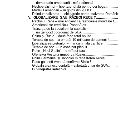
democrația americană - nefuncțională….....................
Neoliberalismul – libertate totală pentru cei bogați…........
Modelul american – în ghips din 2008 !..........................
Reindustrializarea – obligatorie pentru salvarea României
V. GLOBALIZARE SAU RĂZBOI RECE ?........................
Războiul Rece – mai eficient ca războaiele mondiale !.....
Americanii se cred Noul Popor Ales…............................
Tranziţia de la socialism la capitalism –
un genocid coordonat de SUA...................................
China și Rusia – două faze total opuse..........................
Terapia de șoc…a omorât 10 milioane de oameni !..........
Liberalizarea prețurilor – mai criminală ca Hitler !............
Terapia de șoc – un asasinat plănuit…..........................
Putin, „Noul Stalin“ – a refăcut țara…............................
Ofensiva Vestului împotriva Rusiei................................
Rolul Germaniei și Japoniei în renașterea Rusiei.............
Rasa galbenă vrea să confirme Biblia !..........................
Globalizarea occidentală – sabotată chiar de SUA…........
Bibliografie selectivă ................................................