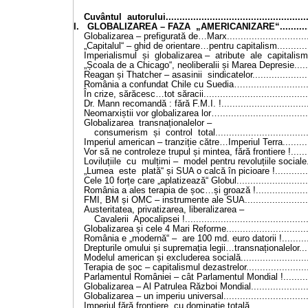
Cuvântul autorului....................................................
I. GLOBALIZAREA – FAZA „AMERICANIZARE“..............
Globalizarea – prefigurată de…Marx...............................
„Capitalul“ – ghid de orientare…pentru capitalism.............
Imperialismul și globalizarea – atribute ale capitalismul
„Școala de a Chicago“, neoliberalii și Marea Depresie.......
Reagan și Thatcher – asasinii sindicatelor......................
România a confundat Chile cu Suedia….........................
În crize, sărăcesc…tot săracii......................................
Dr. Mann recomandă : fără F.M.I. !................................
Neomarxiștii vor globalizarea lor….................................
Globalizarea transnaționalelor –
consumerism și control total...................................
Imperiul american – tranziție către…Imperiul Terra...........
Vor să ne controleze trupul și mintea, fără frontiere !........
Loviluțiile cu mulțimi – model pentru revoluțiile sociale...
„Lumea este plată“ și SUA o calcă în picioare !..............
Cele 10 forțe care „aplatizează“ Globul...........................
România a ales terapia de șoc…și groază !.....................
FMI, BM și OMC – instrumente ale SUA.........................
Austeritatea, privatizarea, liberalizarea –
Cavalerii Apocalipsei !.............................................
Globalizarea și cele 4 Mari Reforme...............................
România e „modernă“ – are 100 md. euro datorii !...........
Drepturile omului și supremația legii…transnaționalelor.....
Modelul american și excluderea socială..........................
Terapia de șoc – capitalismul dezastrelor........................
Parlamentul României – cât Parlamentul Mondial !...........
Globalizarea – Al Patrulea Război Mondial......................
Globalizarea – un imperiu universal................................
Imperiul fără frontiere, cu dominație totală......................