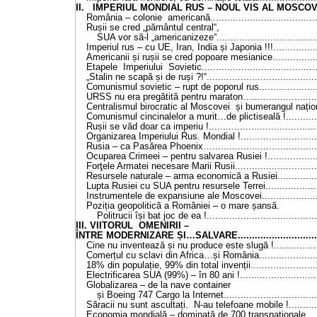
II. IMPERIUL MONDIAL RUS – NOUL VIS AL MOSCOVEI !
România – colonie americană.......................................
Rușii se cred „pământul central“,
SUA vor să-l „americanizeze“....................................
Imperiul rus – cu UE, Iran, India și Japonia !!!.................
Americanii și rușii se cred popoare mesianice…..............
Etapele Imperiului Sovietic.........................................
„Stalin ne scapă și de ruși ?!“.......................................
Comunismul sovietic – rupt de poporul rus......................
URSS nu era pregătită pentru maraton….........................
Centralismul birocratic al Moscovei și bumerangul națion
Comunismul cincinalelor a murit…de plictiseală !.............
Rușii se văd doar ca imperiu !.......................................
Organizarea Imperiului Rus. Mondial !............................
Rusia – ca Pasărea Phoenix…......................................
Ocuparea Crimeei – pentru salvarea Rusiei !...................
Forţele Armatei necesare Marii Rusii..............................
Resursele naturale – arma economică a Rusiei................
Lupta Rusiei cu SUA pentru resursele Terrei....................
Instrumentele de expansiune ale Moscovei.....................
Poziția geopolitică a României – o mare șansă.
Politrucii își bat joc de ea !.......................................
III. VIITORUL OMENIRII –
ÎNTRE MODERNIZARE ȘI…SALVARE...............................
Cine nu inventează și nu produce este slugă !.................
Comerțul cu sclavi din Africa…și România......................
18% din populație, 99% din total invenții.........................
Electrificarea SUA (99%) – în 80 ani !............................
Globalizarea – de la nave container
și Boeing 747 Cargo la Internet.................................
Săracii nu sunt ascultați. N-au telefoane mobile !............
Economia mondială – dominată de 700 transnaționale......