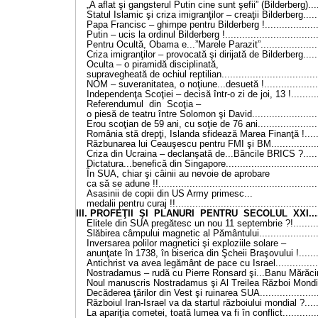
„A aflat şi gangsterul Putin cine sunt şefii” (Bilderberg).....
Statul Islamic şi criza imigranţilor – creaţii Bilderberg......
Papa Francisc – ghimpe pentru Bilderberg !....................
Putin – ucis la ordinul Bilderberg !.................................
Pentru Ocultă, Obama e...”Marele Parazit”......................
Criza imigranţilor – provocată şi dirijată de Bilderberg......
Oculta – o piramidă disciplinată,
supravegheată de ochiul reptilian..................................
NOM – suveranitatea, o noţiune...desuetă !....................
Independenţa Scoţiei – decisă într-o zi de joi, 13 !...........
Referendumul din Scoţia –
o piesă de teatru între Solomon şi David........................
Erou scoţian de 59 ani, cu soţie de 76 ani......................
România stă drepţi, Islanda sfidează Marea Finanţă !.......
Răzbunarea lui Ceauşescu pentru FMI şi BM...................
Criza din Ucraina – declanşată de...Băncile BRICS ?.......
Dictatura...benefică din Singapore.................................
În SUA, chiar şi câinii au nevoie de aprobare
ca să se adune !!........................................................
Asasinii de copii din US Army primesc...
medalii pentru curaj !!..................................................
III. PROFEŢII ŞI PLANURI PENTRU SECOLUL XXI........
Elitele din SUA pregătesc un nou 11 septembrie ?!..........
Slăbirea câmpului magnetic al Pământului......................
Inversarea polilor magnetici şi exploziile solare –
anunţate în 1738, în biserica din Şcheii Braşovului !........
Antichrist va avea legământ de pace cu Israel.................
Nostradamus – rudă cu Pierre Ronsard şi...Banu Mărăcine
Noul manuscris Nostradamus şi Al Treilea Război Mondial
Decăderea ţărilor din Vest şi ruinarea SUA......................
Războiul Iran-Israel va da startul războiului mondial ?......
La apariţia cometei, toată lumea va fi în conflict..............