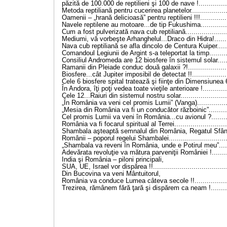
păzită de 100.000 de reptilieni şi 100 de nave !...............
Metoda reptiliană pentru cucerirea planetelor..................
Oamenii – „hrană delicioasă” pentru reptilieni !!!..............
Navele reptilene au motoare...de tip Fukushima..............
Cum a fost pulverizată nava cub reptiliană.....................
Mediumi, vă vorbeşte Arhanghelul...Draco din Hidra!.......
Nava cub reptiliană se afla dincolo de Centura Kuiper......
Comandoul Legiunii de Argint s-a teleportat la timp.........
Consiliul Andromeda are 12 biosfere în sistemul solar......
Ramanii din Pleiade conduc două galaxii ?!....................
Biosfere...cât Jupiter imposibil de detectat !!.................
Cele 6 biosfere spital tratează şi fiinţe din Dimensiunea 6
În Andora, îţi poţi vedea toate vieţile anterioare !............
Cele 12...Raiuri din sistemul nostru solar.......................
„În România va veni cel promis Lumii” (Vanga)................
„Mesia din România va fi un conducător războinic”..........
Cel promis Lumii va veni în România...cu avionul ?.........
România va fi focarul spiritual al Terrei..........................
Shambala aşteaptă semnalul din România, Regatul Sfânt.
Românii – poporul regelui Shambalei.............................
„Shambala va reveni în România, unde e Potirul meu”......
Adevărata revoluţie va mătura parveniţii României !.........
India şi România – piloni principali,
SUA, UE, Israel vor dispărea !!....................................
Din Bucovina va veni Mântuitorul,
România va conduce Lumea câteva secole !!.................
Trezirea, rămânem fără ţară şi dispărem ca neam !.........