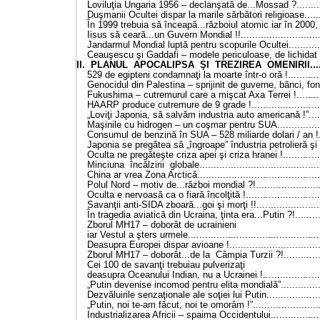
Loviluţia Ungaria 1956 – declanşată de...Mossad ?..........
Duşmanii Ocultei dispar la marile sărbători religioase.......
În 1999 trebuia să înceapă...războiul atomic iar în 2000,
Iisus să ceară...un Guvern Mondial !!.............................
Jandarmul Mondial luptă pentru scopurile Ocultei.............
Ceauşescu şi Gaddafi – modele periculoase, de lichidat !.
II. PLANUL APOCALIPSA ŞI TREZIREA OMENIRII.........
529 de egipteni condamnaţi la moarte într-o oră !.............
Genocidul din Palestina – sprijinit de guverne, bănci, f
Fukushima – cutremurul care a mişcat Axa Terrei !..........
HAARP produce cutremure de 9 grade !.........................
„Loviţi Japonia, să salvăm industria auto americană !”......
Maşinile cu hidrogen – un coşmar pentru SUA.................
Consumul de benzină în SUA – 528 miliarde dolari / an !...
Japonia se pregătea să „îngroape” îndustria petrolieră şi 
Oculta ne pregăteşte criza apei şi criza hranei !..............
Minciuna încălzirii globale..........................................
China ar vrea Zona Arctică...........................................
Polul Nord – motiv de...război mondial ?!.......................
Oculta e nervoasă ca o fiară încolţită !...........................
Savanţii anti-SIDA zboară...goi şi morţi !!.......................
În tragedia aviatică din Ucraina, ţinta era...Putin ?!..........
Zborul MH17 – doborât de ucrainieni
iar Vestul a şters urmele..............................................
Deasupra Europei dispar avioane !................................
Zborul MH17 – doborât...de la Câmpia Turzii ?!..............
Cei 100 de savanţi trebuiau pulverizaţi
deasupra Oceanului Indian, nu a Ucrainei !.....................
„Putin devenise incomod pentru elita mondială”...............
Dezvăluirile senzaţionale ale soţiei lui Putin....................
„Putin, noi te-am făcut, noi te omorâm !”........................
Industrializarea Africii – spaima Occidentului..................