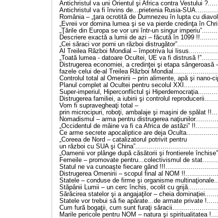
Antichristul va uni Orientul şi Africa contra Vestului ?.......
Antichristul va fi învins de...prietenia Rusia-SUA.............
România – „ţara ocrotită de Dumnezeu în lupta cu diavolul
„Evreii vor domina lumea şi se va pierde credinţa în Chri
„Ţările din Europa se vor uni într-un singur imperiu”..........
Descriere exactă a lumii de azi – făcută în 1099 !!...........
„Cei săraci vor porni un război distrugător”......................
Al Treilea Război Mondial – împotriva lui Iisus................
„Toată lumea - datoare Ocultei, UE va fi distrusă !”..........
Distrugerea economiei, a credinţei şi etapa sângeroasă 
fazele celui de-al Treilea Război Mondial........................
Controlul total al Omenirii – prin alimente, apă şi nano-cip
Planul complet al Ocultei pentru secolul XXI...................
Super-imperiul, Hiperconflictul şi Hiperdemocraţia............
Distrugerea familiei, a iubirii şi controlul reproducerii........
Vom fi supravegheaţi total –
prin microcipuri, roboţi, ambalaje şi maşini de spălat !!....
Nomadismul – arma pentru distrugerea naţiunilor.............
„Occidentul de mâine va fi ca Africa de astăzi” !!.............
Ce arme secrete apocaliptice are deja Oculta..................
„Coreea de Nord – catalizatorul potrivit pentru
un război cu SUA şi China”...........................................
„Oamenii vor plânge după căsătorii şi frontierele închise”..
Femeile – promovate pentru...colectivismul de stat..........
Statul ne va cunoaşte fiecare gând !!!............................
Distrugerea Omenirii – scopul final al NOM !!..................
Statele – conduse de firme şi organisme multinaţionale....
Stăpânii Lumii – un cerc închis, ocolit cu grijă.................
Sărăcirea statelor şi a angajaţilor – cheia dominaţiei........
Statele vor trebui să fie apărate...de armate private !.......
Cum fură bogaţii, cum sunt furaţi săracii........................
Marile pericole pentru NOM – natura şi spiritualitatea !.....