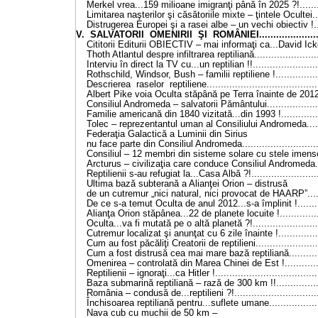
Merkel vrea...159 milioane imigranţi până în 2025 ?!........
Limitarea naşterilor şi căsătoriile mixte – ţintele Ocultei...
Distrugerea Europei şi a rasei albe – un vechi obiectiv !..
V. SALVATORII OMENIRII ŞI ROMÂNIEI........................
Cititorii Editurii OBIECTIV – mai informaţi ca...David Icke
Thoth Atlantul despre infiltrarea reptiliană......................
Interviu în direct la TV cu...un reptilian !!.......................
Rothschild, Windsor, Bush – familii reptiliene !...............
Descrierea raselor reptiliene.......................................
Albert Pike voia Oculta stăpână pe Terra înainte de 2012.
Consiliul Andromeda – salvatorii Pământului...................
Familie americană din 1840 vizitată...din 1993 !..............
Tolec – reprezentantul uman al Consiliului Andromeda.....
Federaţia Galactică a Luminii din Sirius
nu face parte din Consiliul Andromeda...........................
Consiliul – 12 membri din sisteme solare cu stele imense
Arcturus – civilizaţia care conduce Consiliul Andromeda..
Reptilienii s-au refugiat la...Casa Albă ?!.......................
Ultima bază subterană a Alianţei Orion – distrusă
de un cutremur „nici natural, nici provocat de HAARP”.....
De ce s-a temut Oculta de anul 2012...s-a împlinit !........
Alianţa Orion stăpânea...22 de planete locuite !..............
Oculta...va fi mutată pe o altă planetă ?!.......................
Cutremur localizat şi anunţat cu 6 zile înainte !...............
Cum au fost păcăliţi Creatorii de reptilieni......................
Cum a fost distrusă cea mai mare bază reptiliană...........
Omenirea – controlată din Marea Chinei de Est !.............
Reptilienii – ignoraţi...ca Hitler !...................................
Baza submarină reptiliană – rază de 300 km !!................
România – condusă de...reptilieni ?!..............................
Închisoarea reptiliană pentru...suflete umane..................
Nava cub cu muchii de 50 km –