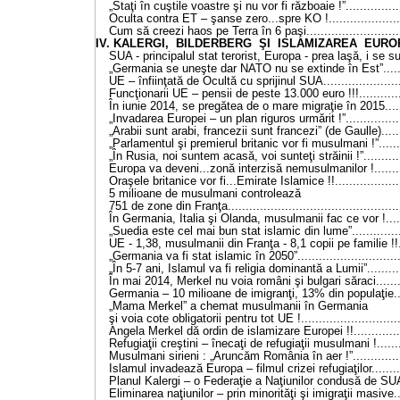
„Staţi în cuştile voastre şi nu vor fi războaie !”...............
Oculta contra ET – şanse zero...spre KO !.....................
Cum să creezi haos pe Terra în 6 paşi...........................
IV. KALERGI, BILDERBERG ŞI ISLAMIZAREA EUROPEI.
SUA - principalul stat terorist, Europa - prea laşă, i se 
„Germania se uneşte dar NATO nu se extinde în Est”.......
UE – înfiinţată de Ocultă cu sprijinul SUA......................
Funcţionarii UE – pensii de peste 13.000 euro !!!............
În iunie 2014, se pregătea de o mare migraţie în 2015......
„Invadarea Europei – un plan riguros urmărit !”................
„Arabii sunt arabi, francezii sunt francezi” (de Gaulle)......
„Parlamentul şi premierul britanic vor fi musulmani !”.......
„În Rusia, noi suntem acasă, voi sunteţi străinii !”...........
Europa va deveni...zonă interzisă nemusulmanilor !.........
Oraşele britanice vor fi...Emirate Islamice !!...................
5 milioane de musulmani controlează
751 de zone din Franţa................................................
În Germania, Italia şi Olanda, musulmanii fac ce vor !.....
„Suedia este cel mai bun stat islamic din lume”..............
UE - 1,38, musulmanii din Franţa - 8,1 copii pe familie !!..
„Germania va fi stat islamic în 2050”.............................
„În 5-7 ani, Islamul va fi religia dominantă a Lumii”..........
În mai 2014, Merkel nu voia români şi bulgari săraci........
Germania – 10 milioane de imigranţi, 13% din populaţie...
„Mama Merkel” a chemat musulmanii în Germania
şi voia cote obligatorii pentru tot UE !...........................
Angela Merkel dă ordin de islamizare Europei !!..............
Refugiaţii creştini – înecaţi de refugiaţii musulmani !.......
Musulmani sirieni : „Aruncăm România în aer !”..............
Islamul invadează Europa – filmul crizei refugiaţilor.........
Planul Kalergi – o Federaţie a Naţiunilor condusă de SUA
Eliminarea naţiunilor – prin minorităţi şi imigraţii masive..