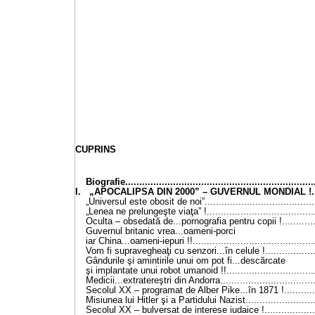
CUPRINS
Biografie...................................................................
I. „APOCALIPSA DIN 2000” – GUVERNUL MONDIAL !.......
„Universul este obosit de noi”........................................
„Lenea ne prelungeşte viaţa” !.......................................
Oculta – obsedată de...pornografia pentru copii !.............
Guvernul britanic vrea...oameni-porci
iar China...oameni-iepuri !!............................................
Vom fi supravegheaţi cu senzori...în celule !...................
Gândurile şi amintirile unui om pot fi...descărcate
şi implantate unui robot umanoid !!................................
Medicii...extratereştri din Andorra..................................
Secolul XX – programat de Alber Pike...în 1871 !.............
Misiunea lui Hitler şi a Partidului Nazist.........................
Secolul XX – bulversat de interese iudaice !...................