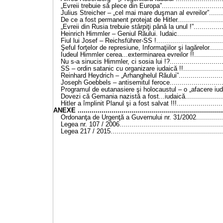
„Evreii trebuie să plece din Europa”...............................
Julius Streicher – „cel mai mare duşman al evreilor”.........
De ce a fost permanent protejat de Hitler........................
„Evreii din Rusia trebuie stârpiţi până la unul !”...............
Heinrich Himmler – Geniul Răului. Iudaic........................
Fiul lui Josef – Reichsführer-SS !..................................
Şeful forţelor de represiune, Informaţiilor şi lagărelor........
Iudeul Himmler cerea...exterminarea evreilor !!................
Nu s-a sinucis Himmler, ci sosia lui !?...........................
SS – ordin satanic cu organizare iudaică !!.....................
Reinhard Heydrich – „Arhanghelul Răului”.......................
Joseph Goebbels – antisemitul feroce............................
Programul de eutanasiere şi holocaustul – o „afacere iud
Dovezi că Gemania nazistă a fost...iudaică....................
Hitler a împlinit Planul şi a fost salvat !!!.......................
ANEXE ........................................................................
Ordonanţa de Urgenţă a Guvernului nr. 31/2002...............
Legea nr. 107 / 2006...................................................
Legea 217 / 2015........................................................