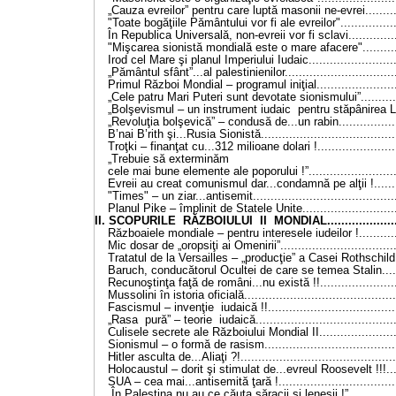
„Cauza evreilor” pentru care luptă masonii ne-evrei...........
"Toate bogăţiile Pământului vor fi ale evreilor".................
În Republica Universală, non-evreii vor fi sclavi...............
"Mişcarea sionistă mondială este o mare afacere"............
Irod cel Mare şi planul Imperiului Iudaic..........................
„Pământul sfânt”...al palestinienilor................................
Primul Război Mondial – programul iniţial........................
„Cele patru Mari Puteri sunt devotate sionismului”............
„Bolşevismul – un instrument iudaic pentru stăpânirea Lum
„Revoluţia bolşevică” – condusă de...un rabin..................
B’nai B’rith şi...Rusia Sionistă.......................................
Troţki – finanţat cu...312 milioane dolari !.......................
„Trebuie să exterminăm
cele mai bune elemente ale poporului !”..........................
Evreii au creat comunismul dar...condamnă pe alţii !.........
"Times" – un ziar...antisemit.........................................
Planul Pike – împlinit de Statele Unite............................
II. SCOPURILE RĂZBOIULUI II MONDIAL.......................
Războaiele mondiale – pentru interesele iudeilor !.............
Mic dosar de „oropsiţi ai Omenirii”.................................
Tratatul de la Versailles – „producţie” a Casei Rothschild...
Baruch, conducătorul Ocultei de care se temea Stalin.......
Recunoştinţa faţă de români...nu există !!.......................
Mussolini în istoria oficială...........................................
Fascismul – invenţie iudaică !!.....................................
„Rasa pură” – teorie iudaică.........................................
Culisele secrete ale Războiului Mondial II.......................
Sionismul – o formă de rasism......................................
Hitler asculta de...Aliaţi ?!............................................
Holocaustul – dorit şi stimulat de...evreul Roosevelt !!!.....
SUA – cea mai...antisemită ţară !..................................
„În Palestina nu au ce căuta săracii şi leneşii !”...............