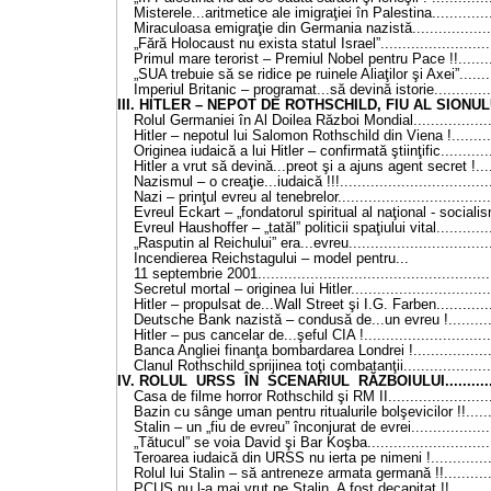
Misterele...aritmetice ale imigraţiei în Palestina...............
Miraculoasa emigraţie din Germania nazistă....................
„Fără Holocaust nu exista statul Israel”...........................
Primul mare terorist – Premiul Nobel pentru Pace !!..........
„SUA trebuie să se ridice pe ruinele Aliaţilor şi Axei”.........
Imperiul Britanic – programat...să devină istorie...............
III. HITLER – NEPOT DE ROTHSCHILD, FIU AL SIONULUI..
Rolul Germaniei în Al Doilea Război Mondial....................
Hitler – nepotul lui Salomon Rothschild din Viena !...........
Originea iudaică a lui Hitler – confirmată ştiinţific.............
Hitler a vrut să devină...preot şi a ajuns agent secret !......
Nazismul – o creaţie...iudaică !!!...................................
Nazi – prinţul evreu al tenebrelor....................................
Evreul Eckart – „fondatorul spiritual al naţional - socialis
Evreul Haushoffer – „tatăl” politicii spaţiului vital..............
„Rasputin al Reichului” era...evreu.................................
Incendierea Reichstagului – model pentru...
11 septembrie 2001.....................................................
Secretul mortal – originea lui Hitler.................................
Hitler – propulsat de...Wall Street şi I.G. Farben..............
Deutsche Bank nazistă – condusă de...un evreu !.............
Hitler – pus cancelar de...şeful CIA !..............................
Banca Angliei finanţa bombardarea Londrei !....................
Clanul Rothschild sprijinea toţi combatanţii.....................
IV. ROLUL URSS ÎN SCENARIUL RĂZBOIULUI...............
Casa de filme horror Rothschild şi RM II.........................
Bazin cu sânge uman pentru ritualurile bolşevicilor !!........
Stalin – un „fiu de evreu” înconjurat de evrei....................
„Tătucul” se voia David şi Bar Koşba..............................
Teroarea iudaică din URSS nu ierta pe nimeni !................
Rolul lui Stalin – să antreneze armata germană !!.............
PCUS nu l-a mai vrut pe Stalin. A fost decapitat !!...........