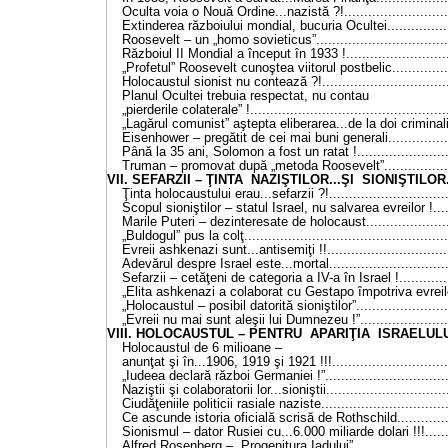
Oculta voia o Nouă Ordine...nazistă ?!...........................
Extinderea războiului mondial, bucuria Ocultei.................
Roosevelt – un „homo sovieticus”..................................
Războiul II Mondial a început în 1933 !..........................
„Profetul” Roosevelt cunoştea viitorul postbelic...............
Holocaustul sionist nu contează ?!................................
Planul Ocultei trebuia respectat, nu contau
„pierderile colaterale” !................................................
„Lagărul comunist” aştepta eliberarea...de la doi criminali.
Eisenhower – pregătit de cei mai buni generali................
Până la 35 ani, Solomon a fost un ratat !........................
Truman – promovat după „metoda Roosevelt”..................
VII. SEFARZII – ŢINTA NAZIŞTILOR...ŞI SIONIŞTILOR.....
Ţinta holocaustului erau...sefarzii ?!..............................
Scopul sioniştilor – statul Israel, nu salvarea evreilor !.....
Marile Puteri – dezinteresate de holocaust......................
„Buldogul” pus la colţ..................................................
Evreii ashkenazi sunt...antisemiţi !!...............................
Adevărul despre Israel este...mortal..............................
Sefarzii – cetăţeni de categoria a IV-a în Israel !.............
„Elita ashkenazi a colaborat cu Gestapo împotriva evreilor
„Holocaustul – posibil datorită sioniştilor”.......................
„Evreii nu mai sunt aleşii lui Dumnezeu !”.......................
VIII. HOLOCAUSTUL – PENTRU APARIŢIA ISRAELULUI !.
Holocaustul de 6 milioane –
anunţat şi în...1906, 1919 şi 1921 !!!.............................
„Iudeea declară război Germaniei !”...............................
Naziştii şi colaboratorii lor...sioniştii..............................
Ciudăţeniile politicii rasiale naziste................................
Ce ascunde istoria oficială scrisă de Rothschild..............
Sionismul – dator Rusiei cu...6.000 miliarde dolari !!!.......
Alfred Rosenberg – „Progenitura Iadului”.........................