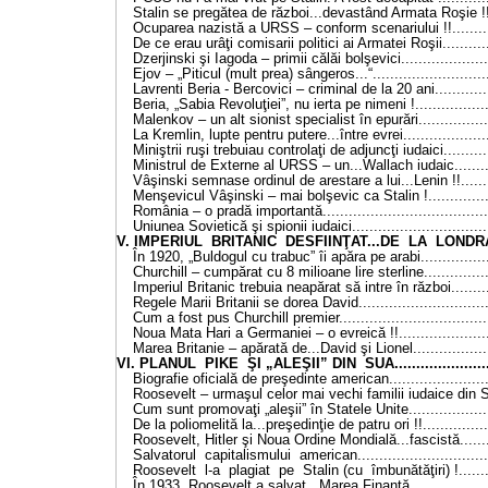
Stalin se pregătea de război...devastând Armata Roşie !!..
Ocuparea nazistă a URSS – conform scenariului !!...........
De ce erau urâţi comisarii politici ai Armatei Roşii............
Dzerjinski şi Iagoda – primii călăi bolşevici.....................
Ejov – „Piticul (mult prea) sângeros...“...........................
Lavrenti Beria - Bercovici – criminal de la 20 ani..............
Beria, „Sabia Revoluţiei”, nu ierta pe nimeni !..................
Malenkov – un alt sionist specialist în epurări..................
La Kremlin, lupte pentru putere...între evrei.....................
Miniştrii ruşi trebuiau controlaţi de adjuncţi iudaici...........
Ministrul de Externe al URSS – un...Wallach iudaic..........
Vâşinski semnase ordinul de arestare a lui...Lenin !!.........
Menşevicul Vâşinski – mai bolşevic ca Stalin !................
România – o pradă importantă.......................................
Uniunea Sovietică şi spionii iudaici...............................
V. IMPERIUL BRITANIC DESFIINŢAT...DE LA LONDRA...
În 1920, „Buldogul cu trabuc” îi apăra pe arabi.................
Churchill – cumpărat cu 8 milioane lire sterline................
Imperiul Britanic trebuia neapărat să intre în război..........
Regele Marii Britanii se dorea David..............................
Cum a fost pus Churchill premier...................................
Noua Mata Hari a Germaniei – o evreică !!......................
Marea Britanie – apărată de...David şi Lionel..................
VI. PLANUL PIKE ŞI „ALEŞII” DIN SUA.........................
Biografie oficială de preşedinte american........................
Roosevelt – urmaşul celor mai vechi familii iudaice din S
Cum sunt promovaţi „aleşii” în Statele Unite....................
De la poliomelită la...preşedinţie de patru ori !!................
Roosevelt, Hitler şi Noua Ordine Mondială...fascistă........
Salvatorul capitalismului american...............................
Roosevelt l-a plagiat pe Stalin (cu îmbunătăţiri) !.........
În 1933, Roosevelt a salvat...Marea Finanţă....................