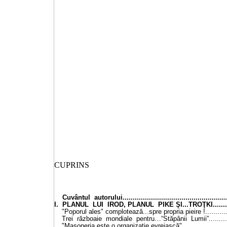
CUPRINS
Cuvântul autorului.....................................................
I. PLANUL LUI IROD, PLANUL PIKE ŞI...TROŢKI............
"Poporul ales" complotează...spre propria pieire !.............
Trei războaie mondiale pentru…“Stăpânii Lumii”............
"Masoneria este o organizaţie evreiască"........................