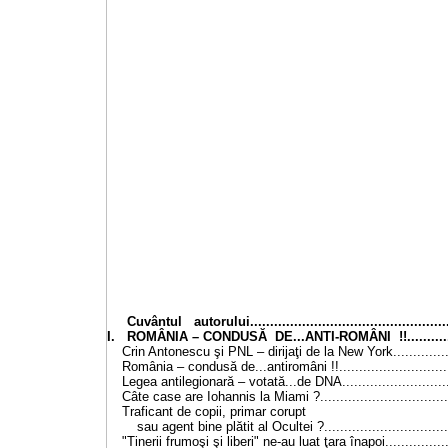
Cuvântul autorului....................................................
I. ROMÂNIA – CONDUSĂ DE...ANTI-ROMÂNI !!...............
Crin Antonescu şi PNL – dirijaţi de la New York................
România – condusă de...antiromâni !!.............................
Legea antilegionară – votată...de DNA............................
Câte case are Iohannis la Miami ?.................................
Traficant de copii, primar corupt
sau agent bine plătit al Ocultei ?...............................
"Tinerii frumoşi şi liberi" ne-au luat ţara înapoi.................