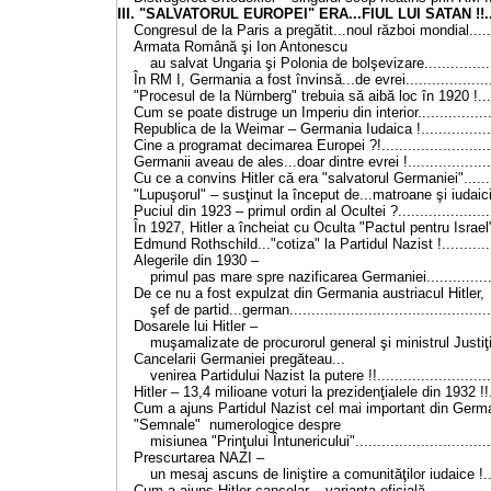
III. "SALVATORUL EUROPEI" ERA...FIUL LUI SATAN !!......
Congresul de la Paris a pregătit...noul război mondial.......
Armata Română şi Ion Antonescu
au salvat Ungaria şi Polonia de bolşevizare.................
În RM I, Germania a fost învinsă...de evrei.....................
"Procesul de la Nürnberg" trebuia să aibă loc în 1920 !.....
Cum se poate distruge un Imperiu din interior..................
Republica de la Weimar – Germania Iudaica !..................
Cine a programat decimarea Europei ?!...........................
Germanii aveau de ales...doar dintre evrei !....................
Cu ce a convins Hitler că era "salvatorul Germaniei".........
"Lupuşorul" – susţinut la început de...matroane şi iudaici..
Puciul din 1923 – primul ordin al Ocultei ?......................
În 1927, Hitler a încheiat cu Oculta "Pactul pentru Israel"..
Edmund Rothschild..."cotiza" la Partidul Nazist !.............
Alegerile din 1930 –
primul pas mare spre nazificarea Germaniei................
De ce nu a fost expulzat din Germania austriacul Hitler,
şef de partid...german..............................................
Dosarele lui Hitler –
muşamalizate de procurorul general şi ministrul Justiţie
Cancelarii Germaniei pregăteau...
venirea Partidului Nazist la putere !!...........................
Hitler – 13,4 milioane voturi la prezidenţialele din 1932 !!..
Cum a ajuns Partidul Nazist cel mai important din German
"Semnale" numerologice despre
misiunea "Prinţului Întunericului"...............................
Prescurtarea NAZI –
un mesaj ascuns de liniştire a comunităţilor iudaice !...
Cum a ajuns Hitler cancelar – varianta oficială................