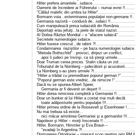
Hitler prefera amantele...iudaice....................................
Oamenii de încredere ai Führerului – numai evrei !!..........
"Călăul malefic din umbra lui Hitler"...............................
Bormann voia...exterminarea populaţiei non-germane !!.....
Germania nazistă – condusă de...iudaici !!......................
Cum manipulează presa iudaizată din România................
Deportaţii erau jefuiţi...la piele de statul nazist................
Al Doilea Război Mondial – o "afacere iudaică"................
Secretele numerologiei iudaice......................................
Hitler fusese crescut...de rabini ?!.................................
Condamnarea naziştilor – pe baza numerologiei iudaice...
"Metoda Rothschild" : provoci, dirijezi un conflict,
apoi îi judeci pe învinşi, ca să ştergi urmele................
Doar Truman cerea proces. Stalin căuta un zid................
Tribunalul de la Nürnberg – judecătorii şi acuzatorii..........
La Nürnberg s-au şters urmele ?!...................................
"Hitler a trădat cu premeditare poporul german !".............
"Poporul german este vrednic...de nimicire !"..................
Dacă nu se opunea Albert Speer,
Germania ar fi devenit un deşert !!.............................
Hitler dorea nimicirea completă a Germaniei !!.................
Doar un bunker al lui Hitler a costat mai mult decât
toate adăposturile pentru populaţie !!!........................
Hitler primea ordine de la Roosevelt şi Eisenhower !.........
Nu mai trebuia să existe...
nici măcar amintirea Germaniei şi a germanilor !!!........
Napoleon şi Hitler – morţi înscenate !!............................
Hitler, Bormann, Himmler şi Eva Braun –
"evadaţi în Argentina ?!............................................
Distrugerea Ortodoxiei – singurul scop neatins prin RM II..