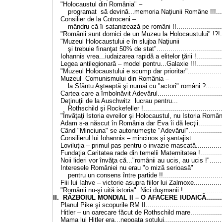
"Holocaustul din România" –
programat să devină...memoria Naţiunii Române !!!.....
Consilier de la Cotroceni –
mândru că îi satanizează pe români !!........................
"Românii sunt dornici de un Muzeu la Holocaustului" !?!....
"Muzeul Holocaustului e în slujba Naţiunii
şi trebuie finanţat 50% de stat".................................
Iohannis vrea...iudaizarea rapidă a elitelor ţării !..............
Legea antilegionară – model pentru...Galaxie !!!...............
"Muzeul Holocaustului e scump dar prioritar"...................
Muzeul Comunismului din România –
la Sfântu Aşteaptă şi numai cu "actori" români ?..........
Cartea care a îmbolnăvit Adevărul.................................
Deţinuţii de la Auschwitz lucrau pentru...
Rothschild şi Rockefeller !........................................
"Învăţaţi Istoria evreilor şi Holocaustul, nu Istoria Români
Adam s-a născut în România dar Eva îi dă lecţii..............
Când "Minciuna" se autonumeşte "Adevărul"...................
Consilierul lui Iohannis – mincinos şi şantajist.................
Loviluţia – primul pas pentru o invazie mascată...............
Fundaţia Caritatea rade din temelii Maternitatea !.............
Noii lideri vor învăţa că..."românii au ucis, au ucis !"........
Interesele României nu erau "o miză serioasă"
pentru un consens între partide !!..............................
Fiii lui Iahve – victorie asupra fiilor lui Zalmoxe...............
"Românii nu-şi uită istoria". Nici duşmanii !.....................
II. RĂZBOIUL MONDIAL II – O AFACERE IUDAICĂ............
Planul Pike şi scopurile RM II.......................................
Hitler – un oarecare făcut de Rothschild mare..................
Mama lui Hitler era...nepoata soţului..............................