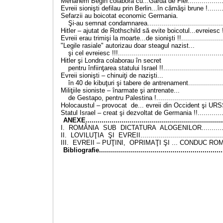
Menahem Begin colabora cu...Garda de Fier...................
Evreii sionişti defilau prin Berlin...în cămăşi brune !.........
Sefarzii au boicotat economic Germania.
Şi-au semnat condamnarea......................................
Hitler – ajutat de Rothschild să evite boicotul...evreiesc !!
Evreii erau trimişi la moarte...de sionişti !!.....................
"Legile rasiale" autorizau doar steagul nazist...
şi cel evreiesc !!!...................................................
Hitler şi Londra colaborau în secret
pentru înfiinţarea statului Israel !!.............................
Evreii sionişti – chinuiţi de nazişti...
în 40 de kibuţuri şi tabere de antrenament..................
Miliţiile sioniste – înarmate şi antrenate...
de Gestapo, pentru Palestina !.................................
Holocaustul – provocat de... evreii din Occident şi URSS
Statul Israel – creat şi dezvoltat de Germania !!..............
ANEXE.....................................................................
I. ROMÂNIA SUB DICTATURA ALOGENILOR...............
II. LOVILUŢIA ŞI EVREII..........................................
III. EVREII – PUŢINI, OPRIMAŢI ŞI ... CONDUC ROMÂ
Bibliografie..............................................................