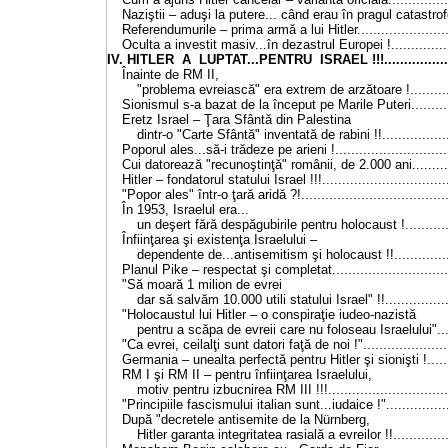
Naziştii – aduşi la putere... când erau în pragul catastrofe
Referendumurile – prima armă a lui Hitler.......................
Oculta a investit masiv...în dezastrul Europei !...............
IV. HITLER A LUPTAT...PENTRU ISRAEL !!!...................
Înainte de RM II,
"problema evreiască" era extrem de arzătoare !...........
Sionismul s-a bazat de la început pe Marile Puteri...........
Eretz Israel – Ţara Sfântă din Palestina
dintr-o "Carte Sfântă" inventată de rabini !!.................
Poporul ales...să-i trădeze pe arieni !............................
Cui datorează "recunoştinţă" românii, de 2.000 ani...........
Hitler – fondatorul statului Israel !!!...............................
"Popor ales" într-o ţară aridă ?!.....................................
În 1953, Israelul era...
un deşert fără despăgubirile pentru holocaust !............
Înfiinţarea şi existenţa Israelului –
dependente de...antisemitism şi holocaust !!..............
Planul Pike – respectat şi completat..............................
"Să moară 1 milion de evrei
dar să salvăm 10.000 utili statului Israel" !!................
"Holocaustul lui Hitler – o conspiraţie iudeo-nazistă
pentru a scăpa de evreii care nu foloseau Israelului"....
"Ca evrei, ceilalţi sunt datori faţă de noi !".....................
Germania – unealta perfectă pentru Hitler şi sionişti !.......
RM I şi RM II – pentru înfiinţarea Israelului,
motiv pentru izbucnirea RM III !!!..............................
"Principiile fascismului italian sunt...iudaice !"................
După "decretele antisemite de la Nürnberg,
Hitler garanta integritatea rasială a evreilor !!..............