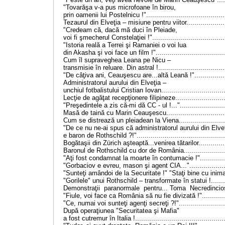
"Tovarăşa v-a pus microfoane în birou,
prin oamenii lui Postelnicu !".......................................
Tezaurul din Elveţia – misiune pentru viitor....................
"Credeam că, dacă mă duci în Pleiade,
voi fi şmecherul Constelaţiei !"....................................
"Istoria reală a Terrei şi Ramaniei o voi lua
din Akasha şi voi face un film !"...................................
Cum îl supraveghea Leana pe Nicu –
transmisie în reluare. Din astral !.................................
"De câţiva ani, Ceauşescu are...altă Leană !".................
Administratorul aurului din Elveţia –
unchiul fotbalistului Cristian Iovan................................
Lecţie de agăţat recepţionere filipineze.........................
"Preşedintele a zis că-mi dă CC - ul !...".......................
Masă de taină cu Marin Ceauşescu..............................
Cum se distrează un pleiadean la Viena........................
"De ce nu ne-ai spus că administratorul aurului din Elve
e baron de Rothschild ?!"............................................
Bogătaşii din Zürich aşteaptă...venirea tătarilor..............
Baronul de Rothschild cu dor de România......................
"Aţi fost condamnat la moarte în contumacie !"..............
"Gorbaciov e evreu, mason şi agent CIA..."...................
"Sunteţi amândoi de la Securitate !" "Staţi bine cu inima 
"Gorilele" unui Rothschild – transformate în statui !........
Demonstraţii paranormale pentru... Toma Necredinciosu
"Fiule, voi face ca România să nu fie divizată !".............
"Ce, numai voi sunteţi agenţi secreţi ?!"........................
După operaţiunea "Securitatea şi Mafia"
a fost cutremur în Italia !............................................