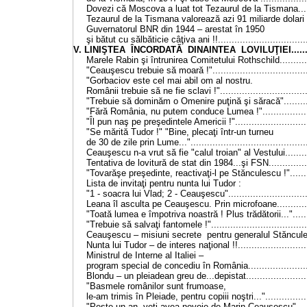
Dovezi că Moscova a luat tot Tezaurul de la Tismana......
Tezaurul de la Tismana valorează azi 91 miliarde dolari !!!
Guvernatorul BNR din 1944 – arestat în 1950
şi bătut cu sălbăticie câţiva ani !!.................................
V. LINIŞTEA ÎNCORDATĂ DINAINTEA LOVILUŢIEI..........
Marele Rabin şi întrunirea Comitetului Rothschild............
"Ceauşescu trebuie să moară !"...................................
"Gorbaciov este cel mai abil om al nostru.
Românii trebuie să ne fie sclavi !"................................
"Trebuie să dominăm o Omenire puţină şi săracă"...........
"Fără România, nu putem conduce Lumea !"..................
"Îl pun naş pe preşedintele Americii !"...........................
"Se mărită Tudor !" "Bine, plecaţi într-un turneu
de 30 de zile prin Lume..."..........................................
Ceauşescu n-a vrut să fie "calul troian" al Vestului.........
Tentativa de lovitură de stat din 1984...şi FSN...............
"Tovarăşe preşedinte, reactivaţi-l pe Stănculescu !"........
Lista de invitaţi pentru nunta lui Tudor :
"1 - soacra lui Vlad; 2 - Ceauşescu".............................
Leana îl asculta pe Ceauşescu. Prin microfoane.............
"Toată lumea e împotriva noastră ! Plus trădătorii...".......
"Trebuie să salvaţi fantomele !"...................................
Ceauşescu – misiuni secrete pentru generalul Stăncules
Nunta lui Tudor – de interes naţional !!..........................
Ministrul de Interne al Italiei –
program special de concediu în România.......................
Blondu – un pleiadean greu de...depistat.......................
"Basmele românilor sunt frumoase,
le-am trimis în Pleiade, pentru copiii noştri..."................
"Peste un an, veţi avea nevoie de Marin Ceauşescu".......