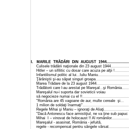
I. MARILE TRĂDĂRI DIN AUGUST 1944........................
Culisele trădării naţionale din 23 august 1944..................
Hitler – un sifilitic cu dosar care acuza pe alţii !..............
Infantilismul politic al lui...Iuliu Maniu............................
Ţărăniştii şi-au săpat singuri groapa...............................
Marea Trădare de la 23 august 1944..............................
Trădătorii care l-au arestat pe Mareşal...şi România.........
Mareşalul nu-i suporta dar sovieticii voiau
să negocieze numai cu el !!.........................................
"România are 45 vagoane de aur, multe cereale şi...
1 milion de soldaţi înarmaţi".........................................
Regele Mihai şi Maniu – ignoraţi de Aliaţi.......................
"Dacă Antonescu face armistiţiul, ne va ţine sub papuc !"
Mihai I – vinovat de holocaust !! Al românilor.................
Mareşalul - asasinat, România - jefuită,
regele - recompensat pentru sângele vărsat....................