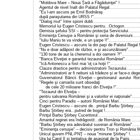
"Moldova Mare – Noua Ţară a Făgăduinţei" !..................
Agentul de nivel înalt din Palatul Regal..........................
"Eu l-am ascuns pe Emil Bodnăraş
după paraşutarea din URSS !"......................................
"Dialog mut" între spioni dubli......................................
Memoriul lui Eugen Cristescu pentru...Octogon...............
Demisia şefului SSI – pentru protecţia Serviciului............
Eminenţa Cenuşie a României şi seria de diversiuni.........
"Iuliu Maniu te va vinde, e un şarpe !!"..........................
Eugen Cristescu – ascuns la doi paşi de Palatul Regal !..
"Nu e doar adăpost de război, e şi ascunzătoare"............
"130 tone de aur la cheremul a doi oameni ?!"................
"Banca Elveţiei e garantul tezaurului României"..............
"Ică Antonescu a fost mai 'oţ ca hoţii !".........................
Clauze drastice pentru administratorii Tezaurului.............
"Administratorii ar fi nebuni să trădeze şi ar face-o dege
Guvernatorul Băncii Elveţiei – gestionarul aurului Rom
"Regele şi camarila sunt obsedaţi
de cele 20 milioane franci din Elveţia !".....................
"Tezaurul din Elveţia –
pentru salvarea României şi a valorilor ei naţionale"........
Cinci pentru Paradis – autorii României Mari...................
Eugen Cristescu – ascuns de...prinţul Barbu Ştirbey........
Barbu Ştirbey era...putred de bogat !.............................
Prinţul Barbu Ştirbey Cuceritorul...................................
Amantul reginei era îndrăgostit...de România Mare..........
"Barbu Ştirbey era adevăratul suveran al României".........
"Eminenţa cenuşie" – decisiv pentru Tron şi România Mar
Unicul guvern PNL-PNŢ – noua "minune Ştirbey" !...........
Ura lui Carol II şi tentativa de asasinat de la Paris..........