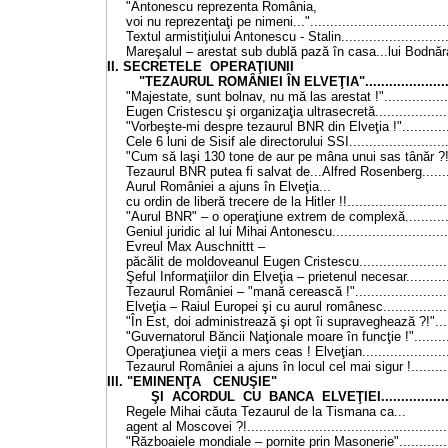
"Antonescu reprezenta România,
voi nu reprezentaţi pe nimeni..."...................................
Textul armistiţiului Antonescu - Stalin............................
Mareşalul – arestat sub dublă pază în casa...lui Bodnăraş
II. SECRETELE OPERAŢIUNII
"TEZAURUL ROMÂNIEI ÎN ELVEŢIA".........................
"Majestate, sunt bolnav, nu mă las arestat !"..................
Eugen Cristescu şi organizaţia ultrasecretă....................
"Vorbeşte-mi despre tezaurul BNR din Elveţia !"..............
Cele 6 luni de Sisif ale directorului SSI..........................
"Cum să laşi 130 tone de aur pe mâna unui sas tânăr ?!"..
Tezaurul BNR putea fi salvat de...Alfred Rosenberg.........
Aurul României a ajuns în Elveţia...
cu ordin de liberă trecere de la Hitler !!..........................
"Aurul BNR" – o operaţiune extrem de complexă.............
Geniul juridic al lui Mihai Antonescu..............................
Evreul Max Auschnittt –
păcălit de moldoveanul Eugen Cristescu........................
Şeful Informaţiilor din Elveţia – prietenul necesar............
Tezaurul României – "mană cerească !".........................
Elveţia – Raiul Europei şi cu aurul românesc..................
"În Est, doi administrează şi opt îi supraveghează ?!"......
"Guvernatorul Băncii Naţionale moare în funcţie !"...........
Operaţiunea vieţii a mers ceas ! Elveţian.......................
Tezaurul României a ajuns în locul cel mai sigur !...........
III. "EMINENŢA CENUŞIE"
ŞI ACORDUL CU BANCA ELVEŢIEI......................
Regele Mihai căuta Tezaurul de la Tismana ca...
agent al Moscovei ?!..................................................
"Războaiele mondiale – pornite prin Masonerie"..............