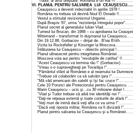
"Tudor, ai avut dreptate, România e un Rai !!!"...............
VI. PLANUL PENTRU SALVAREA LUI CEAUŞESCU..........
Ceauşescu a devenit indezirabil în aprilie 1978 !.............
România nu trebuia să devină Noul El Dorado !!.............
Vestul a stimulat revizionismul Ungariei........................
După Braşov '87, urma "rezistenţa întregului popor"........
Planul secret al generalului Iulian Vlad..........................
Turneul lui Brucan, din 1988 – cu aprobarea lui Ceauşesc
Mitterrand – transformat în duşmanul lui Ceauşescu........
Din 19.12.88, Gorbaciov – dirijat de...B'nai B'rith............
Vizita lui Rockefeller şi Kissinger la Moscova................
Înlăturarea lui Ceauşescu – obiectiv principal !...............
Planul ultrasecret pentru integritatea României...............
Moscova voia aur pentru "revoluţiile de catifea" !!..........
"Acest Ceauşescu va termina rău !" (Gorbaciov).............
"Vreau s-o supravegheaţi pe Tovarăşa !".......................
"Pământul sfânt al României e al neamului lui Dumnezeu"
"Trebuie să colaborăm ca să salvăm ţara !"...................
"Mă văd americanii din satelit şi îşi fac cruce !".............
Cele 10 Porunci ale Protectorului pentru Ceauşescu........
Marin Ceauşescu – ucis şi...cu 30 milioane dolari !.........
"Vlad şi Tudor trebuie să aibă trei identităţi noi !"...........
"Daţi-ne reţeaua externă şi toate conturile de afară !"......
"Veţi muri de inimă dacă veţi afla ce va urma !"..............
"Dacă veţi riposta militar, România va fi divizată !".........
Planul pentru salvarea lui Ceauşescu şi a României........