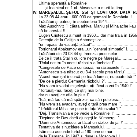
Ultima speranţă a României
şi Inamicul nr. 1 al Moscovei a murit la timp..............
IV. MAREŞALUL, ŞEFUL SSI ŞI LOVITURA DATĂ RUŞ
La 23.08.44 erau...600.000 de germani în România !!.......
Trădători şi patrioţi în septembrie 1944..........................
Max Auschnitt îi căuta arhiva, Maniu şi Mihalache l-au a
să fie arestat !!..........................................................
Eugen Cristescu a murit în 1950... dar mai trăia în 1956 !!
Detenţia de la Galiţin a Antoneştilor –
"un repaos de vacanţă plăcut"......................................
Torţionarul Abakumov era...un "general simpatic" !..........
Trădătorii din 23.08.44 şi frenezia proceselor..................
De ce îl trata Stalin cu icre negre pe Mareşal.................
"Rolul nostru în acest război s-a încheiat !"....................
"Congresele de Pace contează, nu războaiele !"..............
"Antonescu s-a născut cu 3-4 secole prea târziu"............
"Acest mareşal încurcă pe toată lumea, nu poate trăi !"....
"De ce a pierdut Germania războiul ?"...........................
"Nu v-am invadat mişeleşte, aţi făcut-o voi în 1940 !"......
"Torturaţi-mă, faceţi ce ştiţi mai bine,
dar nu aveţi ce afla în plus !".......................................
"Ică, mă fac că mă spânzur, ca să-i potolesc...".............
"Nu vrem să evadăm, aveţi o ţară prea mare !"...............
"Trădătorul Mihai se pune în faţa Viteazului ?!"...............
"Dej, Transilvania e pe vecie a României !"....................
"Depinde de Dvs dacă ajungeţi la Nürnberg..."................
"Domnule Antonescu, ai făcut un război de jaf !".............
Tentativa de sinucidere a Mareşalului............................
Isărescu ascunde furtul a 190 tone de aur
de la Tismana, în 1947 şi duse la Moscova !!!................