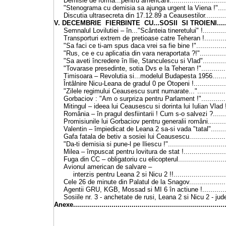
Demisie de forma...pentru americani
...........................
"Stenograma cu demisia sa ajunga urgent la Viena !"
...
Discutia ultrasecreta din 17.12.89 a Ceausestilor
..........
V. DECEMBRIE FIERBINTE CU...SOSII SI TROIENI........
Semnalul Lovilutiei – în..."Scânteia tineretului" !
...........
Transporturi extrem de pretioase catre Teheran !
..........
"Sa faci ce ti-am spus daca vrei sa fie bine !"
..............
"Rus, ce e cu aplicatia din vara neraportata ?!"
............
"Sa aveti încredere în Ilie, Stanculescu si Vlad"
...........
"Tovarase presedinte, sotia Dvs e la Teheran !"
...........
Timisoara – Revolutia si...modelul Budapesta 1956
......
Întâlnire Nicu-Leana de gradul 0 pe Otopeni !
...............
"Zilele regimului Ceausescu sunt numarate..."
.............
Gorbaciov : "Am o surpriza pentru Parlament !"
...........
Mitingul
–
ideea lui Ceausescu si dorinta lui Iulian Vlad 
România
– în pragul desfiintarii ! Cum s-o salvezi ?
......
Promisiunile lui Gorbaciov pentru generalii români
........
Valentin
– împiedicat de Leana 2 sa-si vada "tatal"
.......
Gafa fatala de betiv a sosiei lui Ceausescu...
..............
"Da-ti demisia si pune-l pe Iliescu !"
............................
Milea – împuscat pentru lovitura de stat !
....................
Fuga din CC
– obligatoriu cu elicopterul...
....................
Avionul american de salvare
–
interzis pentru Leana 2 si Nicu 2 !!
.........................
Cele 26 de minute din Palatul de la Snagov
.................
Agentii GRU, KGB, Mossad si MI 6 în actiune !
...........
Sosiile nr. 3 - anchetate de rusi, Leana 2 si Nicu 2 - jude
Anexe..........................................................................