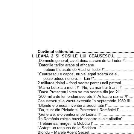
Cuvântul editorului....................................................
I.
LEANA 2 SI SOSIILE LUI CEAUSESCU......................
„Domnule general, aveti doua sarcini de la Tudor !”..........
"Datoriile tarilor arabe si africane
trebuie încasate de Vlad si Tudor !"..........................
"Ceausescu e capos, nu va legati soarta de el,
poate aduce nenorociri tarii !"
................................
2 miliarde dolari
–
fond secret pentru noii patroni............
"Mama Letizia a murit !" "Nu, va mai trai 5 ani !!"............
"Daca Protectorul vrea sa ma scoata din joc ?!".............
"200 miliarde lei fonduri secrete ?! Ai luat-o razna ?!"......
Ceausescu si-a vazut executia în septembrie 1989 !!!......
"Blondu e o noua inventie a Securitatii !".......................
"Da, sunt din Pleiade si Protectorul României !"..............
"Generale, s-o verifici si pe Leana !!"............................
"În România exista bazele noastre si ale aliatilor"...........
"Trebuie sa mergeti la Mobutu !"...................................
"Astept un raspuns de la Saddam...".............................
Blondu
–
Marele Agent Secret......................................