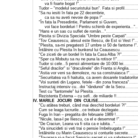
va fi foarte bogat !"................................................
Tudor
–
"modelul securistului bun". Fata si profil............
"Sa nu iesiti în fata pe 22 decembrie,
ca sa nu aveti nevoie de popa !"..............................
"În fata la Presedintie, Parlament si Guvern,
voi face bordeluri ! Pentru schimb de experienta..."....
"Hans e un sas cu suflet de român..."...........................
Plesita si Divizia Speciala "Umbre peste Carpati"............
"Tov Ceausescu, alesul este Iliescu, de Est si Vest !".....
"Plesita, sa-mi pregatesti 17 umbre si 50 de fantome !"...
Întâlnire cu Plesita în bunkerul lui Ceausescu.................
"Ce ziceti de un bordel în fata la Casa Alba ?!"...............
"Sper ca Mobutu sa nu ne puna la rotisor !!"...................
Tudor si cele...5 pensii alimentare de 10.000 lei..............
"Seful dracilor" si "draculinele" din Franta si Anglia.........
"Astia vor veni sa demoleze, nu sa construiasca !".........
"Securitatea va fi haituita, ca avem dosarele tradatorilor".
"Voi sunteti din Lugano, fetele - din zona franceza".........
Instructaj intensiv cu...doi "rândunoi" de la Secu............
Test cu "fantomele" lui Plesita.....................................
Rezistenta Externa
–
cu sefi...de miliarde !!..................
IV. MARILE JOCURI DIN CULISE..................................
"Cu atâtea treburi, când mai deschid bordeluri ?!"...........
Cum se leaga lucrurile...ce trebuie dezlegate.................
Fuga în Iran
–
pregatita din februarie 1989 !...................
"Nicule, lasa-l pe Iliescu, ca el e desemnat !"
..............
"De Craciun, Leana va fi sita ca e iubita..."
..................
"Va sinucideti si veti trai o pensie îmbelsugata !"
.........
Întâlnirile cu Marin Ceausescu si conturile secrete..........
"Tovarasa si-a facut Serviciu secret si va saboteaza !"...