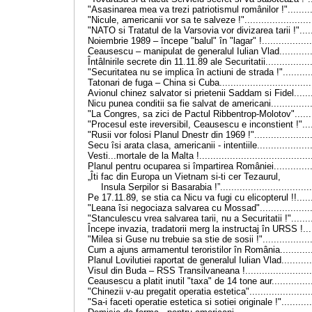
"Asasinarea mea va trezi patriotismul românilor !"
........
"Nicule, americanii vor sa te salveze !"
.......................
"NATO si Tratatul de la Varsovia vor divizarea tarii !"
....
Noiembrie 1989 – începe "balul" în "lagar" !
.................
Ceausescu
–
manipulat de generalul Iulian Vlad.............
Întâlnirile secrete din 11.11.89 ale Securitatii
................
"Securitatea nu se implica în actiuni de strada !"............
Tatonari de fuga
– China si Cuba...
.............................
Avionul chinez salvator si prietenii Saddam si Fidel
......
Nicu punea conditii sa fie salvat de americani...
...........
"La Congres, sa zici de Pactul Ribbentrop-Molotov"
.....
"Procesul este ireversibil, Ceausescu e inconstient !"
...
"Rusii vor folosi Planul Dnestr din 1969 !"......................
Secu îsi arata clasa, americanii - intentiile...
................
Vesti...mortale de la Malta !.........................................
Planul pentru ocuparea si împartirea României...............
„Îti fac din Europa un Vietnam si-ti cer Tezaurul,
Insula Serpilor si Basarabia !”.................................
Pe 17.11.89, se stia ca Nicu va fugi cu elicopterul !!.......
"Leana îsi negociaza salvarea cu Mossad"
..................
"Stanculescu vrea salvarea tarii, nu a Securitatii !"
.......
Începe invazia, tradatorii merg la instructaj în URSS !
...
"Milea si Guse nu trebuie sa stie de sosii !"
.................
Cum a ajuns armamentul teroristilor în România
...........
Planul Lovilutiei raportat de generalul Iulian Vlad
..........
Visul din Buda – RSS Transilvaneana !
.......................
Ceausescu a platit inutil "taxa" de 14 tone aur................
"Chinezii v-au pregatit operatia estetica"
.....................
"Sa-i faceti operatie estetica si sotiei originale !"
..........