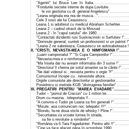
"Agentii" lui Bruce Lee în Italia.................................
"Fondurile secrete interne de dupa Lovilutie
le voi gestiona cu dl. general Angelescu"..................
"Leana originala era rea de musca..."............................
Cele 3 sosii ale lui Ceausescu......................................
Leana 1 si adulterul cu medicul Abraham Schehter..........
Leana 2
–
cadoul otravit de la Mossad..........................
Leana 2 - în "capul satului" din 1980.............................
"Contactati dizidentii rusi Suskracinski si Sarfutiev !"......
"Domnule general, sunteti un profesionist si un patriot !"..
"Leana 2 ne saboteaza, Ceausescu se autosaboteaza !"..
II. "CRISTI, NEVASTA-MEA E O NIMFOMANA !"............
„Luam campionatul ?” "Si Cupa Campionilor !"................
"Nevasta-mea e o nimfomana !"....................................
"Ma însela dar nu aveam informatia din 3 surse !"...........
"Directorul îl chema pe sotul amantei sa le cânte !".........
"Ne dati videoul si...nevasta pentru o orgie ?!"...............
Comunismul începe cu...nevestele altora.......................
Orgiile comuniste ale directorilor si gestionarilor.............
Postelnicu si metoda KGB "distrugerea familiei".............
III. PREGATIRI PENTRU "MAREA EVADARE".................
Tudor
–
"pomul de Craciun" cu 1 milion lei.....................
Drum cu masina...teleportata !!....................................
"A convins-o Tudor pe Leana sa fim generali !"...............
"Misule, asa comunicam noi, telepatic !!!".....................
"Blondu, fa-ne doua sticle de whisky ! Pline !"................
"Securitatea va scoate lumea în strada,
sa fie o revolutie a românilor"..................................
"România va fi Tara Fagaduintei. Pentru altii !!"..............
"Cine va face afaceri pâna în octombrie 1990