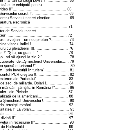
mai tari ca blugii Levi's !"...................
65
nică este echipată pentru
!!"..............................................
66
rviciului secret !"...............................
69
tru Serviciul secret elveţian................
69
aratura elecronică
.....................................................
71
tor de Serviciu secret
.................................................
72
cret elveţian
– un nou prieten ?
...............
73
iitorul Italiei !................................
74
u cu pleiadeenii !!!.............................
76
" "Ştiu, cu gratii !...".........................
78
ori să ajungi la zid ?!".......................
78
cuperate de...Şmecherul Universului......
79
 şansă e turismul !".............................
80
prin investiţii în turism".....................
81
tul PCR creştea !!............................
82
xterne ale Partidului"...........................
83
zeci de miliarde. Dolari !...................
84
âncăm ştiinţific în România !"............
86
...din Pleiade..................................
87
zată de la americani..........................
88
Şmecherul Universului !......................
90
terorişti români................................
92
tea !" La volan.................................
93
...................................................
96
nă !!".............................................
97
a în recesiune !!".............................
98
 Rothschild......................................
99