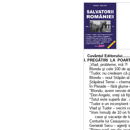
Cuvântul Editorului.............
I. PREGĂTIRI LA POARTA RAIUL
„Vlad, probleme, mă ?! L
Blondu şi cele 100 de aju
"Tudor, nu credeam că poţ
Blondu
– noul Stăpân al Ter
Stăpânul Terrei
– chemat
În Pleiade
– fără glume cu 
"Blondu, avem nevoie de 
"Don Angelo, vreţi să fiţi v
"Totul este superb dar...ma
"Tudor e un inconştient s
Vlad şi Tudor
–
vecini cu
"Vom înmulţi de 10 ori f
case şi vacanţe de lux"...
Conturile lui Ceauşescu şi.
Generali Secu
– agenţi sec
"Prima oară am râs acum...1