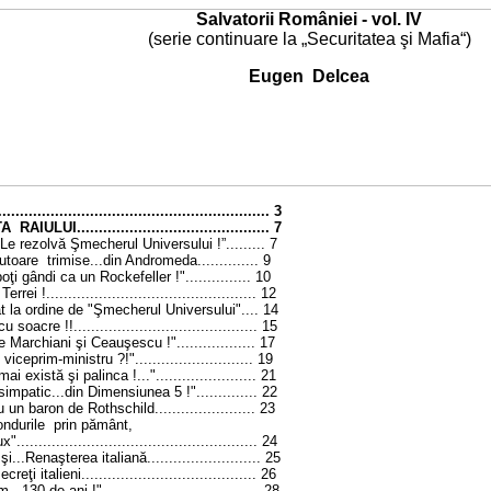
Salvatorii României - vol. IV
(serie continuare la „Securitatea şi Mafia“)
Eugen Delcea
.......................................................
3
UI............................................
7
e rezolvă Şmecherul Universului !”.........
7
toare trimise...din Andromeda..............
9
i gândi ca un Rockefeller !"...............
10
rei !................................................
12
 la ordine de "Şmecherul Universului"....
14
soacre !!..........................................
15
Marchiani şi Ceauşescu !"..................
17
iceprim-ministru ?!"...........................
19
i există şi palinca !...".......................
21
impatic...din Dimensiunea 5 !"..............
22
 un baron de Rothschild.......................
23
ondurile prin pământ,
....................................................
24
..Renaşterea italiană..........................
25
reţi italieni........................................
26
30 de ani !"....................................
28