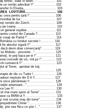
i tehnic, slabi în teren..."...................
101
e un român adevărat !!"......................
102
er în Elveţia..................................
103
OVITURĂ................................
106
eva pentru ţară !"..........................
106
dial de lux....................................
107
ioţi români din Z
ü
rich...........................
109
eana..........................................
110
n general ospătar..............................
111
ntru contul din Canada ?..................
113
creaţi de Partid !".............................
114
România cu fonduri secrete !..............
116
ie absolut sigură !!".........................
117
dacă devin doar comercianţi".............
119
lui Mobutu - procente...".....................
120
rioţi, te poţi baza pe ei !"...................
121
ea concedii de vis, mă jur !"..............
122
cunoască !!"..................................
123
ut al Terrei, aprobat de toţi,
....................................................
125
rapie de râs cu Tudor !.......................
126
douri neştiute din D 6 !!....................
127
orice pământean !!..........................
128
ile anterioare..."..............................
129
 !!!...........................................
130
l mai mare spion al Terrei"................
131
 ca BMW-ul !!................................
133
şi mai scump oraş din lume"................
134
şedintele Chinei "...........................
136
, ştie nea Nicu ce ştie !..."................
137