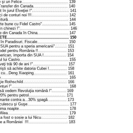
 un Felice.......................................
139
nsfer din Canada.............................
140
 jurul Elveţiei !"...............................
141
e conturi noi !!!...............................
142
..................................................
144
e bune cu Fidel Castro"......................
145
inezi !"..........................................
146
din Canada în China..........................
147
...............................................
150
 Paradisuri. Fiscale..........................
150
SUA pentru a speria americanii"..........
151
l pentru România !!........................
153
can, importa din SUA !...................
154
i Castro.........................................
155
 trăi 90 de ani !".............................
157
ti să achite datoria Cubei !...............
158
...Deng Xiaoping............................
161
....................................................
165
othschild.....................................
166
!"................................................
168
ă vedem Revoluţia română !"............
169
pentru petrol...............................
171
nte contra a...30% şpagă................
173
lescu şi Guşe...................................
177
noapte..........................................
178
..................................................
179
fost o sosie a lui Nicu......................
182
 României !!!.................................
183