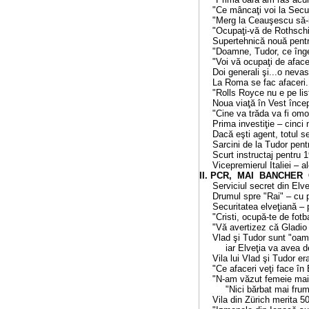
"Ce mâncaţi voi la Secu ?!" 
"Merg la Ceauşescu să-i dau 
"Ocupaţi-vă de Rothschild 
Supertehnică nouă pentru s
"Doamne, Tudor, ce înger ai 
"Voi vă ocupaţi de afaceri, 
Doi generali şi...o nevastă
La Roma se fac afaceri...de 
"Rolls Royce nu e pe lista 
Noua viaţă în Vest începe 
"Cine va trăda va fi omorâ
Prima investiţie
–
cinci ma
Dacă eşti agent, totul se re
Sarcini de la Tudor pentru
Scurt instructaj pentru 190 
Vicepremierul Italiei – ale
II. PCR, MAI BANCHER CA ROM
Serviciul secret din Elve
Drumul spre "Rai" – cu preg
Securitatea elveţiană – pr
"Cristi, ocupă-te de fotbal
"Vă avertizez că Gladio va
Vlad şi Tudor sunt "oam
iar Elveţia va avea de câ
Vila lui Vlad şi Tudor era p
"Ce afaceri veţi face în El
"N-am văzut femeie mai
"Nici bărbat mai frumos 
Vila din Z
ü
rich merita 500.