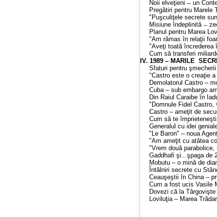
Noii elveţieni ̶ un Conte şi
Pregătiri pentru Marele Tra
"Puşculiţele secrete sunt în
Misiune îndeplinită ̶ zeci d
Planul pentru Marea Lovitură.
"Am rămas în relaţii foart
"Aveţi toată încrederea în ch
Cum să transferi miliarde 
IV. 1989 – MARILE SECRETE.....
Sfaturi pentru şmecherii în
"Castro este o creaţie a 
Demolatorul Castro – mode
Cuba – sub embargo ameri
Din Raiul Caraibe în Iadul lu
"Domnule Fidel Castro, veţi
Castro – ameţit de securiş
Cum să te împrieteneşti cu
Generalul cu idei geniale.....
"Le Baron" – noua Agenţie R
"Am ameţit cu atâtea conturi 
"Vrem două parabolice, s
Gaddhafi şi...şpaga de 20% 
Mobutu – o mină de diama
Întâlniri secrete cu Stăncu
Ceauşeştii în China – prima 
Cum a fost ucis Vasile Milea.
Dovezi că la Târgovişte a 
Loviluţia – Marea Trădare a