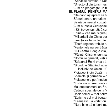
"Serviciul elveţian ? Dotaţ
"Directorul din turism est
Cum se pregăteşte un transf
III. PLANUL PENTRU MAREA L
"De când aşteptam să fac c
Sfaturi pentru un turism mon
Seară de neuitat cu patr
Cum o înşela Ceauşescu pe L
Întâlnire conspirativă cu u
China ̶ cea mai sigură pe
"Miliardarii din China sunt 
Finanţarea fabricilor din 
"Toată reţeaua trebuie să f
"Fantomele nu vor trăda 
"Lui Castro îi daţi o vilă, 
"Părinţii Cristinei sunt pat
"Domnule general, veţi av
"Stăpânul En.ki vrea să vă 
"Blondu e Stăpânul absol
inclusiv de Unicul !!!"....
Pleiadeenii din Bază
te
Spaniola şi germana
ca
Pleiadeenele pot înnebuni 
"En.ki v-a scanat toate vieţ
Mai supraoameni ca Bruce Lee
Cadouri speciale de la "ce
Unele femei
mai nervoase
"Z
ü
rich e cel mai bogat 
"Ceauşescu a vorbit cu pre
"Nu e bine să ai bani mulţi