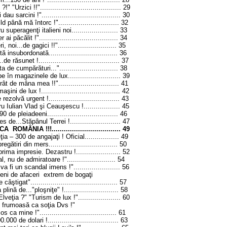
"Urzici !!"........................................
29
sarcini !".......................................
30
până mă întorc !"..............................
32
uperagenţi italieni noi.......................
33
păcălit !".......................................
34
noi...de gagici !!".............................
35
 insubordonată..................................
36
răsunet !........................................
37
de cumpărături...".............................
38
în magazinele de lux..........................
39
t de mâna mea !!"..............................
41
şini de lux !.......................................
42
zolvă urgent !...................................
43
 Iulian Vlad şi Ceauşescu !..................
45
de pleiadeeni...................................
46
s de...Stăpânul Terrei !.........................
47
ÂNIA !!!..................................
49
ţia
– 300 de angajaţi ! Oficial...
..............
49
ătiri din mers..................................
50
ima impresie. Dezastru !......................
52
, nu de admiratoare !"........................
54
 fi un scandal imens !".......................
56
eni de afaceri extrem de bogaţi
ştigat"...........................................
57
lină de..."ploşniţe" !...........................
58
veţia ?" "Turism de lux !".....................
60
 frumoasă ca soţia Dvs !"
ca mine !"......................................
61
000 de dolari !...................................
63