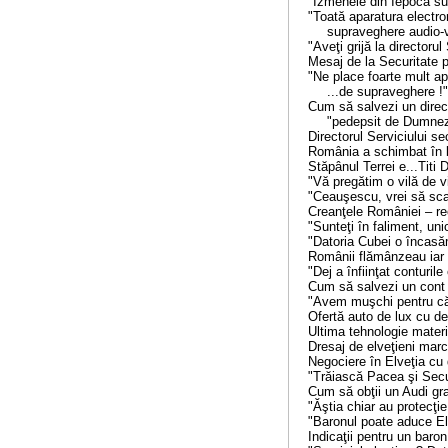
"Izmenele din Iepocă sunt 
"Toată aparatura electro
supraveghere audio-video 
"Aveţi grijă la directorul Se
Mesaj de la Securitate pen
"Ne place foarte mult ap
...de supraveghere !".....
Cum să salvezi un direc
"pedepsit de Dumnezeu"...
Directorul Serviciului se
România a schimbat în bine v
Stăpânul Terrei e...Titi Dur
"Vă pregătim o vilă de vis !
"Ceauşescu, vrei să scapi, 
Creanţele României – re
"Sunteţi în faliment, unica
"Datoria Cubei o încasăm...
Românii flămânzeau iar con
"Dej a înfiinţat conturile e
Cum să salvezi un cont de 
"Avem muşchi pentru că m
Ofertă auto de lux cu dealer
Ultima tehnologie materiali
Dresaj de elveţieni marca 
Negociere în Elveţia cu doi 
"Trăiască Pacea şi Securita
Cum să obţii un Audi gratis...
"Ăştia chiar au protecţie divi
"Baronul poate aduce Elveţi
Indicaţii pentru un baron de