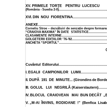
XV. PRIMELE
TORŢE
PENTRU LUCESCU
(România
-
Suedia
2-
0)
.................................................
XVI.
DIN
NOU
FIORENTINA
...................................
ANEXE
.......................................................................
Corneliu Stroe – dezvăluiri de senzație despre for
“CRAIOVA
MAXIMA
”
Î
N
DATE
STATISTIC
E
..................
CLASAMENTE
INTERNE...............................................
GOLGETERII
EDIŢIILOR
’76-
’82
....................................
ANCHETA
“SPORTUL”..................................................
C
Cuvântul
Editorului
.................................................
I.
EGALII
CAMPIONILOR
LUMII
..........................
II.
DUPĂ 191 DE MINUTE... (Girondins
de Bord
III.
GOLUL LUI
NEGRILĂ (Kaiserslautern)
........
I
V.
BLOCUL CRAIOVEAN MAI BUN DECÂT „
V. „M-AI
ÎNVINS,
RODIOANE
!”
(Benfica
Lisab