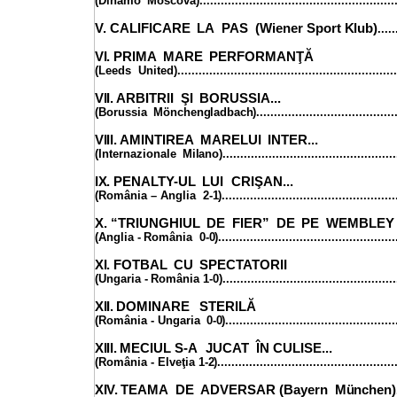
(Dinamo
Moscova).......................................................
V. CALIFICARE
LA
PAS (Wiener
Sport
Klub)
.....
VI.
PRIMA
MARE
PERFORMANŢĂ
(Leeds
United).............................................................
VII.
ARBITRII
ŞI
BORUSSIA...
(Borussia
Mönchengladbach)
......................................
VIII.
AMINTIREA
MARELUI
INTER...
(Internazionale
Milano)
................................................
IX.
PENALTY-UL
LUI
CRIŞAN...
(România
–
Anglia
2-
1)
................................................
X. “TRIUNGHIUL
DE
FIER”
DE
PE
WEMBLE
(Anglia
-
România 0-
0)
.................................................
XI.
FOTBAL
CU
SPECTATORII
(Ungaria
-
România
1-
0)
................................................
XII.
DOMINARE
STERILĂ
(România - Ungaria
0-
0)
...............................................
XIII.
MECIUL
S-A
JUCAT
ÎN
CULISE...
(România
-
Elveţia
1-
2)
.................................................
XIV.
TEAMA
DE
ADVERSAR (Bayern
München)