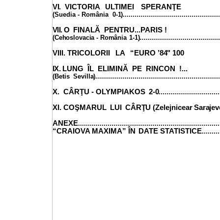
VI.
VICTORIA
ULTIMEI
SPERANŢE
(Suedia -
România 0-
1)
................................................
VII.
O
FINALĂ
PENTRU...PARIS
!
(Cehoslovacia - România
1-
1)
........................................
VIII. TRICOLORII
LA
“EURO
’84"
100
I
X.
LUNG ÎL ELIMINĂ PE RINCON
!...
(Betis
Sevilla)
..............................................................
X. CÂRŢU
- OLYMPIAKOS
2-
0
..............................
XI. COŞMARUL
LUI
CÂRŢU
(Zelejnicear
Sarajev
ANEXE
.......................................................................
“CRAIOVA MAXIMA”
ÎN
DATE STATISTICE
........