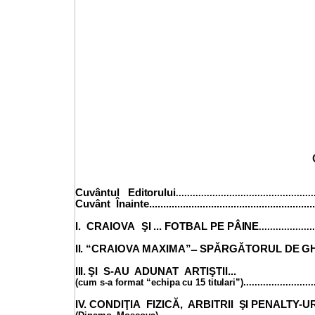
Cuvântul
Editorului
................................................
Cuvânt
Înainte...........................................................
I. CRAIOVA
ŞI
...
FOTBAL
PE
PÂINE
...................
II.
“CRAIOVA MAXIMA” ̶ SPĂRGĂTORU
L
DE
G
III.
ŞI
S-AU
ADUNAT
ARTIŞTII...
(cum
s-a format
“echipa
cu
15
titulari”)
........................
IV.
CONDIŢIA FIZICĂ, ARBITRII
ŞI
PENALTY-U