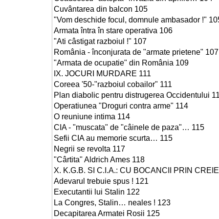
Cuvântarea din balcon 105
"Vom deschide focul, domnule ambasador !" 10
Armata întra în stare operativa 106
"Ati câstigat razboiul !" 107
România - înconjurata de "armate prietene" 107
"Armata de ocupatie" din România 109
IX. JOCURI MURDARE 111
Coreea '50-"razboiul cobailor" 111
Plan diabolic pentru distrugerea Occidentului 1
Operatiunea "Droguri contra arme" 114
O reuniune intima 114
CIA - "muscata" de "câinele de paza"… 115
Sefii CIA au memorie scurta… 115
Negrii se revolta 117
"Cârtita" Aldrich Ames 118
X. K.G.B. SI C.I.A.: CU BOCANCII PRIN CREIE
Adevarul trebuie spus ! 121
Executantii lui Stalin 122
La Congres, Stalin… neales ! 123
Decapitarea Armatei Rosii 125