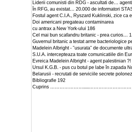
Liderii comunisti din RDG - ascultati de… agenti
În RFG, au existat… 20.000 de informatori STAS
Fostul agent C.I.A., Ryszard Kuklinski, zice ca 
Doi americani pregateau contaminarea
cu antrax a New York-ului 186
Cel mai bun scafandru britanic - prea curios… 
Guvernul britanic a testat arme bacteriologice p
Madelein Albright - "usurata" de documente ultr
S.U.A. intercepteaza toate comunicatiile din E
Evreica Madelein Albright - agent palestinian ?!
Ursul K.G.B. - pus cu botul pe labe în zapada N
Belarusii - recrutati de serviciile secrete polon
Bibliografie 192
Cuprins ………………….....…………………