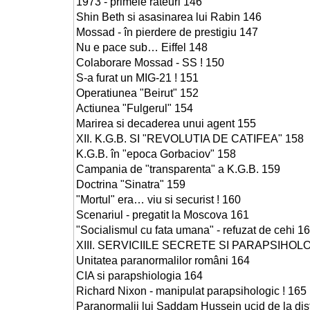
1973 - primele rateuri 146
Shin Beth si asasinarea lui Rabin 146
Mossad - în pierdere de prestigiu 147
Nu e pace sub… Eiffel 148
Colaborare Mossad - SS ! 150
S-a furat un MIG-21 ! 151
Operatiunea "Beirut" 152
Actiunea "Fulgerul" 154
Marirea si decaderea unui agent 155
XII. K.G.B. SI "REVOLUTIA DE CATIFEA" 158
K.G.B. în "epoca Gorbaciov" 158
Campania de "transparenta" a K.G.B. 159
Doctrina "Sinatra" 159
"Mortul" era… viu si securist ! 160
Scenariul - pregatit la Moscova 161
"Socialismul cu fata umana" - refuzat de cehi 1
XIII. SERVICIILE SECRETE SI PARAPSIHOLO
Unitatea paranormalilor români 164
CIA si parapshiologia 164
Richard Nixon - manipulat parapsihologic ! 165
Paranormalii lui Saddam Hussein ucid de la dis