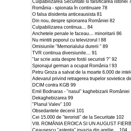
Culpabilizarea Securitatii si falsificarea istoriei 
România - spionata în continuare 78
O falsa disidenta anticeausista 81
Din nou, despre spionarea României 82
Culpabilizarea continua… 84
Anchetele penale le faceau… minoritarii 86
Nu mintiti poporul cu televizorul ! 88
Omisiunile "Memorialului durerii " 89
TVR continua diversiunile… 91
"Iar scrie asta despre fostii securisti ?" 92
Spionajul german a ocupat România ! 93
Petru Groza a salvat de la moarte 6.000 de intel
Adevarul privind retragerea trupelor sovietice 
DCIM contra KGB 99
Emil Bodnaras - "nasul" kaghebizarii României
Dekaghebizarea 99
"Planul Valev" 100
Obsedantele decenii 101
Cei 15.000 de "teroristi" de la Securitate 102
VIII. ROMÂNIA EROICA SI UN AUGUST FIER
Ceausescu "astepta" invazia din aprilie… 104