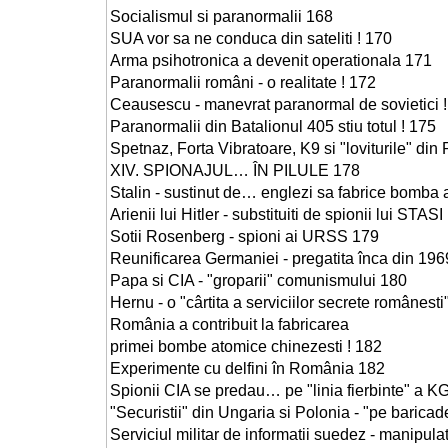
Socialismul si paranormalii 168
SUA vor sa ne conduca din sateliti ! 170
Arma psihotronica a devenit operationala 171
Paranormalii români - o realitate ! 172
Ceausescu - manevrat paranormal de sovietici 
Paranormalii din Batalionul 405 stiu totul ! 175
Spetnaz, Forta Vibratoare, K9 si "loviturile" di
XIV. SPIONAJUL… ÎN PILULE 178
Stalin - sustinut de… englezi sa fabrice bomba
Arienii lui Hitler - substituiti de spionii lui 
Sotii Rosenberg - spioni ai URSS 179
Reunificarea Germaniei - pregatita înca din 196
Papa si CIA - "groparii" comunismului 180
Hernu - o "cârtita a serviciilor secrete românesti
România a contribuit la fabricarea
primei bombe atomice chinezesti ! 182
Experimente cu delfini în România 182
Spionii CIA se predau… pe "linia fierbinte" a 
"Securistii" din Ungaria si Polonia - "pe baric
Serviciul militar de informatii suedez - manipul