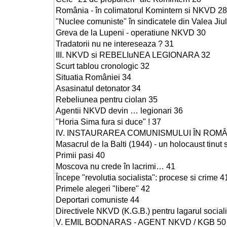
România - în colimatorul Komintern si NKVD 28
"Nuclee comuniste" în sindicatele din Valea Jiul
Greva de la Lupeni - operatiune NKVD 30
Tradatorii nu ne intereseaza ? 31
III. NKVD si REBELIuNEA LEGIONARA 32
Scurt tablou cronologic 32
Situatia României 34
Asasinatul detonator 34
Rebeliunea pentru ciolan 35
Agentii NKVD devin … legionari 36
"Horia Sima fura si duce" ! 37
IV. INSTAURAREA COMUNISMULUI ÎN ROMÂ
Masacrul de la Balti (1944) - un holocaust tinut
Primii pasi 40
Moscova nu crede în lacrimi… 41
Începe "revolutia socialista": procese si crime 4
Primele alegeri "libere" 42
Deportari comuniste 44
Directivele NKVD (K.G.B.) pentru lagarul sociali
V. EMIL BODNARAS - AGENT NKVD / KGB 50