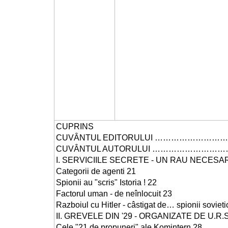
CUPRINS
CUVÂNTUL EDITORULUI …………………………
CUVÂNTUL AUTORULUI …………………………
I. SERVICIILE SECRETE - UN RAU NECESA
Categorii de agenti 21
Spionii au "scris" Istoria ! 22
Factorul uman - de neînlocuit 23
Razboiul cu Hitler - câstigat de… spionii sovietic
II. GREVELE DIN '29 - ORGANIZATE DE U.R.S.
Cele "21 de propuneri" ale Komintern 28