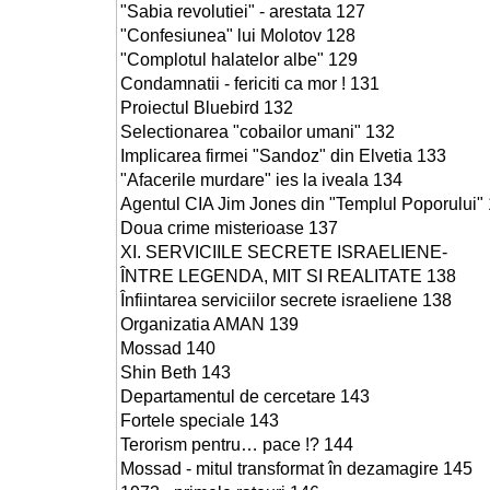
"Sabia revolutiei" - arestata 127
"Confesiunea" lui Molotov 128
"Complotul halatelor albe" 129
Condamnatii - fericiti ca mor ! 131
Proiectul Bluebird 132
Selectionarea "cobailor umani" 132
Implicarea firmei "Sandoz" din Elvetia 133
"Afacerile murdare" ies la iveala 134
Agentul CIA Jim Jones din "Templul Poporului"
Doua crime misterioase 137
XI. SERVICIILE SECRETE ISRAELIENE-
ÎNTRE LEGENDA, MIT SI REALITATE 138
Înfiintarea serviciilor secrete israeliene 138
Organizatia AMAN 139
Mossad 140
Shin Beth 143
Departamentul de cercetare 143
Fortele speciale 143
Terorism pentru… pace !? 144
Mossad - mitul transformat în dezamagire 145