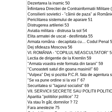
Dezertarea la inamic 50
Înfiintarea Directiei de Contrainformatii Militare
Consilierii sovietici - "câinii de paza" ai Români
Periclitarea sistemului de aparare 51
Distrugerea artileriei 53
Aviatia militara - distrusa la sol 54
Elita armatei de uscat - desfiintata 55
Armata româna - decapitata cu… Codul Penal 
Dej sfideaza Moscova 56
VI. ROMÂNIA - "COPILUL NEASCULTATOR" 5
Lectia de dirigentie de la Kremlin 59
"Armata voastra este formata din tarani" 59
"Cunoasteti satul din goana masinii!" 60
"Vulpea" Dej si pozitia P.C.R. fata de agentura 
"Se va pune ordine si la voi !" 67
Securitatea si "lagarul socialist" 69
VII. SERVICII SECRETE SAU POLITII POLITIC
Aparitia "politiilor politice" 72
Va stau în gât, domnilor ? 72
Fara anestezie 75