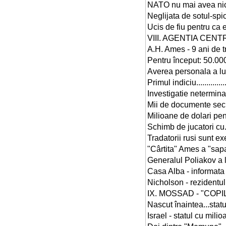
NATO nu mai avea nici-un secret
Neglijata de sotul-spion, a ch
Ucis de fiu pentru ca era tradat
VIII. AGENTIA CENTRALA DE
A.H. Ames - 9 ani de tradare ! ..
Pentru început: 50.000 dolari....
Averea personala a lui Ames.....
Primul indiciu.....................
Investigatie neterminata..........
Mii de documente secrete pen
Milioane de dolari pentru "spi
Schimb de jucatori cu... "Avâ
Tradatorii rusi sunt executati...
"Cârtita" Ames a "sapat" 100 d
Generalul Poliakov a luptat.
Casa Alba - informata de KGB ! .
Nicholson - rezidentul de la Bu
IX. MOSSAD - "COPILUL TERIB
Nascut înaintea...statului Israel
Israel - statul cu milioane de a