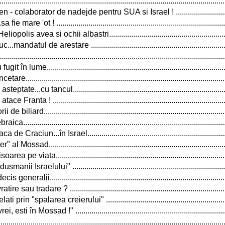
..................................................................................................
colaborator de nadejde pentru SUA si Israel ! ............................
mare 'ot ! ...................................................................................
lis avea si ochii albastri...........................................................
datul de arestare ....................................................................
...................................................................................................
lume........................................................................................
................................................................................................
e...cu tancul............................................................................
a ! ......................................................................................
iliard..........................................................................................
................................................................................................
aciun...în Israel.....................................................................
ssad........................................................................................
 viata....................................................................................
 Israelului" ............................................................................
eralii.......................................................................................
au tradare ? .............................................................................
n "spalarea creierului" .............................................................
sti în Mossad !" ..........................................................................
........................................................................................................