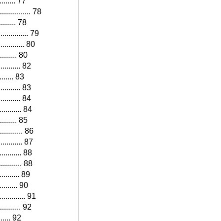
......... 77
............ 78
......... 78
............. 79
........... 80
.......... 80
........... 82
........ 83
.......... 83
.......... 84
........... 84
.......... 85
........... 86
........... 87
........... 88
........... 88
.......... 89
......... 90
........... 91
........... 92
....... 92