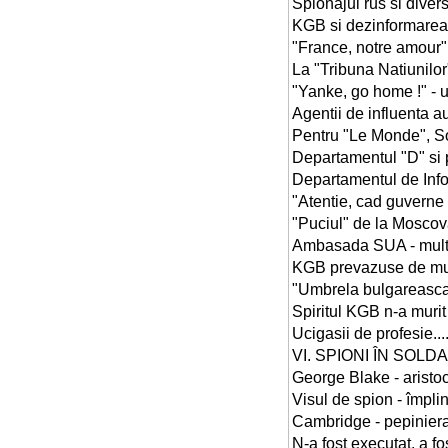
Spionajul rus si diversionistul
KGB si dezinformarea prin presa.
"France, notre amour" ............
La "Tribuna Natiunilor" vorbea 
"Yanke, go home !" - un slogan.
Agentii de influenta au ales p
Pentru "Le Monde", Soljenitân
Departamentul "D" si propagan
Departamentul de Informatii In
"Atentie, cad guverne !" .........
"Puciul" de la Moscova si...na
Ambasada SUA - mult prea asc
KGB prevazuse de mult destram
"Umbrela bulgareasca" - un c
Spiritul KGB n-a murit ! .........
Ucigasii de profesie..............
VI. SPIONI ÎN SOLDA KGB.........
George Blake - aristocratul evre
Visul de spion - împlinit.........
Cambridge - pepiniera de tradato
N-a fost executat, a fost racolat