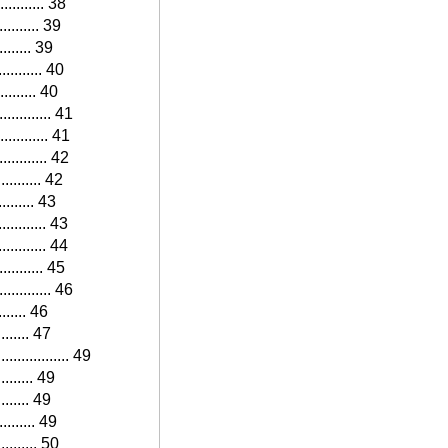
........... 38
.......... 39
......... 39
.......... 40
......... 40
............ 41
........... 41
........... 42
.......... 42
.......... 43
........... 43
.......... 44
.......... 45
........... 46
........ 46
......... 47
................. 49
......... 49
......... 49
......... 49
.......... 50