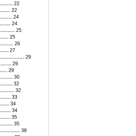
........... 22
.......... 22
........... 24
.......... 24
........... 25
........ 25
.......... 26
........ 27
................. 29
.......... 29
....... 29
........... 30
.......... 32
........... 32
......... 33
......... 34
......... 34
......... 35
........... 35
............... 38