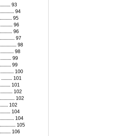
.......... 93
........... 94
........... 95
........... 96
.......... 96
........... 97
........... 98
........... 98
.......... 99
......... 99
............ 100
. ......... 101
.......... 101
............ 102
............ 102
......... 102
.......... 104
........... 104
........... 105
.......... 106