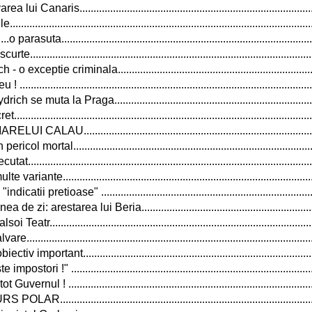
i Canaris...................................................................................
....................................................................................................
asuta.........................................................................................
...............................................................................................
ceptie criminala.......................................................................
.................................................................................................
 muta la Praga........................................................................
.................................................................................................
U.....................................................................................
mortal.....................................................................................
................................................................................................
nte.........................................................................................
i pretioase" ............................................................................
zi: arestarea lui Beria..............................................................
r..............................................................................................
...............................................................................................
mportant..................................................................................
ori !" ......................................................................................
rnul ! .......................................................................................
.........................................................................................