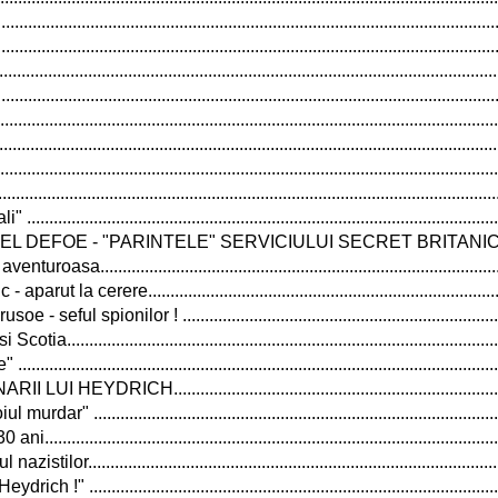
........................................................................................................
.....................................................................................................
.............................................................................................................
...........................................................................................................
........................................................................................................
........................................................................................................
.........................................................................................................
..........................................................................................................
....................................................................................................
 DEFOE - "PARINTELE" SERVICIULUI SECRET BRITANIC............
asa.........................................................................................
rut la cerere..............................................................................
seful spionilor ! .......................................................................
...............................................................................................
..................................................................................................
HEYDRICH............................................................................
ar" ..........................................................................................
................................................................................................
or...........................................................................................
!" ...........................................................................................