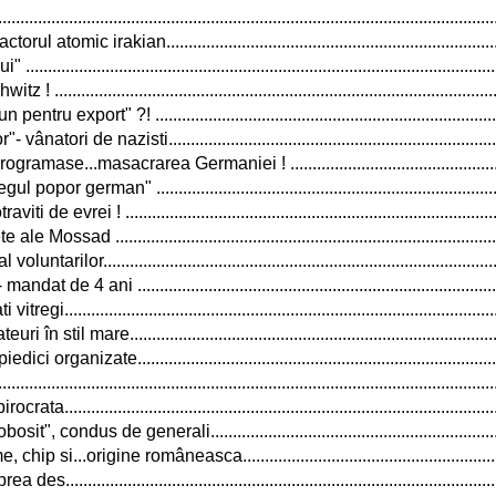
..................................................................................................
atomic irakian...........................................................................
.................................................................................................
.................................................................................................
 export" ?! .............................................................................
ori de nazisti...........................................................................
ase...masacrarea Germaniei ! .................................................
por german" .............................................................................
e evrei ! ...................................................................................
ad ......................................................................................
ilor........................................................................................
de 4 ani ................................................................................
................................................................................................
în stil mare.................................................................................
rganizate.................................................................................
...................................................................................................
..............................................................................................
condus de generali.................................................................
si...origine româneasca...........................................................
..............................................................................................