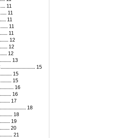
...... 11
....... 11
....... 11
......... 11
........ 11
......... 12
........ 12
........ 12
.......... 13
................ 15
.......... 15
.......... 15
........... 16
.......... 16
......... 17
.................. 18
........... 18
......... 19
......... 20
........... 21