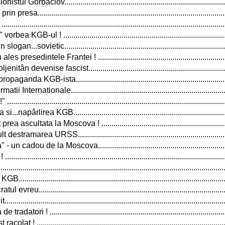
 Gorbaciov................................................................................
............................................................................................
..................................................................................................
KGB-ul ! .................................................................................
..sovietic................................................................................
resedintele Frantei ! ................................................................
 devenise fascist.....................................................................
da KGB-ista...........................................................................
ternationale.............................................................................
..................................................................................................
pârlirea KGB............................................................................
ultata la Moscova ! ...............................................................
area URSS..........................................................................
adou de la Moscova.................................................................
...................................................................................................
....................................................................................................
..............................................................................................
u............................................................................................
...................................................................................................
ri ! .......................................................................................
 ! .............................................................................................