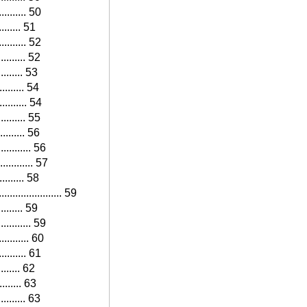
.......... 50
......... 51
.......... 52
.......... 52
......... 53
......... 54
.......... 54
......... 55
.......... 56
........... 56
........... 57
.......... 58
................. 59
......... 59
........... 59
.......... 60
.......... 61
......... 62
......... 63
......... 63