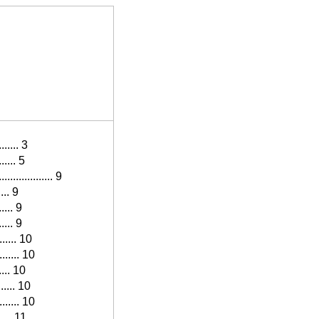
....... 3
...... 5
................ 9
..... 9
...... 9
...... 9
........ 10
......... 10
...... 10
....... 10
........ 10
...... 11