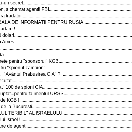
............................................................................................
emat agentii FBI.......................................................................
or.............................................................................................
 INFORMATII PENTRU RUSIA.................................................
...............................................................................................
...............................................................................................
..............................................................................................
........................................................................................................
.................................................................................................
tru "sponsorul" KGB................................................................
onul-campion" .........................................................................
ntul Prabusirea CIA" ?! ............................................................
.................................................................................................
e spioni CIA............................................................................
..pentru falimentul URSS............................................................
.............................................................................................
curesti....................................................................................
IL" AL ISRAELULUI...............................................................
 ! .............................................................................................
genti.........................................................................................