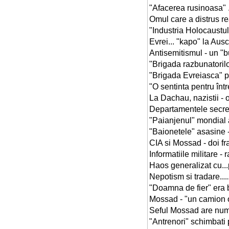
"Afacerea rusinoasa" .............
Omul care a distrus reactorul 
"Industria Holocaustului" ........
Evrei... "kapo" la Auschwitz ! ..
Antisemitismul - un "bun pentru
"Brigada razbunatorilor"- vânat
"Brigada Evreiasca" program
"O sentinta pentru întregul po
La Dachau, nazistii - otraviti d
Departamentele secrete ale Moss
"Paianjenul" mondial al voluntar
"Baionetele" asasine - mandat 
CIA si Mossad - doi frati vitregi
Informatiile militare - rateuri 
Haos generalizat cu...piedici o
Nepotism si tradare...............
"Doamna de fier" era birocrata..
Mossad - "un camion obosit", 
Seful Mossad are nume, chip 
"Antrenori" schimbati prea des..