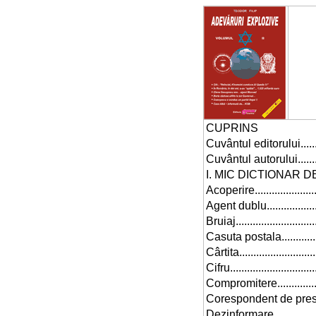
CUPRINS
Cuvântul editorului................
Cuvântul autorului.................
I. MIC DICTIONAR DE SPIONAJ....
Acoperire...........................
Agent dublu.........................
Bruiaj...............................
Casuta postala.....................
Cârtita..............................
Cifru................................
Compromitere.......................
Corespondent de presa............
Dezinformare.......................