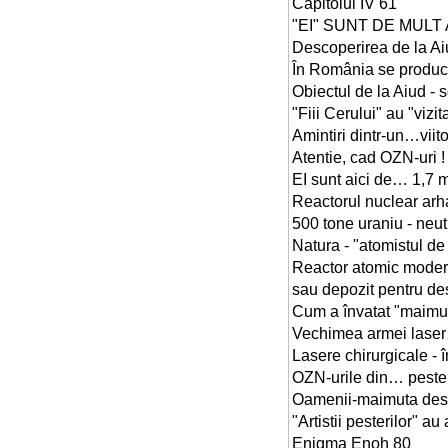
Capitolul IV 61
"EI" SUNT DE MULT A
Descoperirea de la Ai
În România se produce
Obiectul de la Aiud -
"Fiii Cerului" au "vizi
Amintiri dintr-un…viit
Atentie, cad OZN-uri !
EI sunt aici de… 1,7 mi
Reactorul nuclear arh
500 tone uraniu - neut
Natura - "atomistul de
Reactor atomic moder
sau depozit pentru de
Cum a învatat "maimut
Vechimea armei laser 
Lasere chirurgicale - î
OZN-urile din… peste
Oamenii-maimuta de
"Artistii pesterilor" au
Enigma Enoh 80