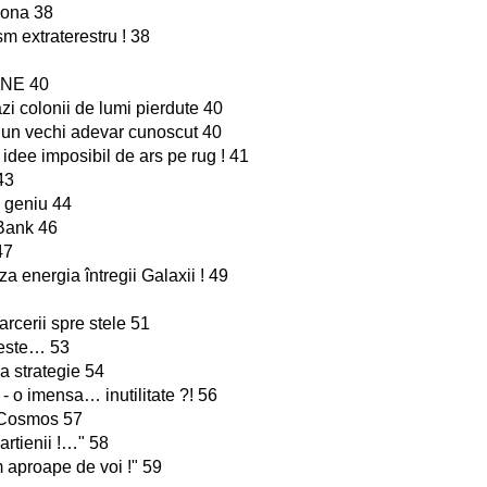
lona 38
sm extraterestru ! 38
UNE 40
zi colonii de lumi pierdute 40
- un vechi adevar cunoscut 40
o idee imposibil de ars pe rug ! 41
43
 geniu 44
Bank 46
47
aza energia întregii Galaxii ! 49
arcerii spre stele 51
reste… 53
a strategie 54
 o imensa… inutilitate ?! 56
 Cosmos 57
artienii !…" 58
aproape de voi !" 59