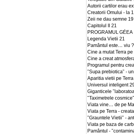
Autorii cartilor erau ex
Creatorii Omului - la 
Zeii ne dau semne 19
Capitolul II 21
PROGRAMUL GÉEA 
Legenda Vietii 21
Pamântul este… viu ?
Cine a mutat Terra pe "
Cine a creat atmosfer
Programul pentru crear
"Supa prebiotica" - un
Aparitia vietii pe Terr
Universul inteligent 2
Giganticele "laboratoa
"Taximetrele cosmice
Viata vine… de pe Ma
Viata pe Terra - creat
"Grauntele Vietii" - 
Viata pe baza de carb
Pamântul - "contamina