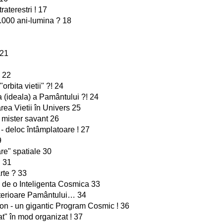
traterestri ! 17
1.000 ani-lumina ? 18
21
 22
orbita vietii" ?! 24
a (ideala) a Pamântului ?! 24
ea Vietii în Univers 25
 mister savant 26
a - deloc întâmplatoare ! 27
9
re" spatiale 30
" 31
rte ? 33
a de o Inteligenta Cosmica 33
anterioare Pamântului… 34
on - un gigantic Program Cosmic ! 36
t" în mod organizat ! 37