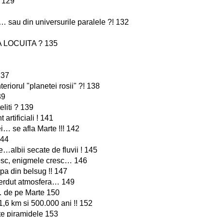
 129
… sau din universurile paralele ?! 132
 LOCUITA ? 135
137
teriorul "planetei rosii" ?! 138
39
liti ? 139
 artificiali ! 141
ei… se afla Marte !!! 142
144
e…albii secate de fluvii ! 145
tesc, enigmele cresc… 146
pa din belsug !! 147
pierdut atmosfera… 149
… de pe Marte 150
,6 km si 500.000 ani !! 152
te piramidele 153