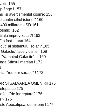
laxie 155
plânge ! 157
as" si avertismentul cosmic 158
e contin cifrul istoriei" 160
 400 miliarde USD 161
cosmic" 162
tiala improvizata ?! 163
" a fost… arat 164
ut" al sistemului solar ? 165
Galactic" face victime ! 168
e "Vampirul Galactic"… 169
nga Sfinxul martian ! 172
3
ele… "rudelor sarace" ! 173
 SI SALVAREA OMENIRII 175
elepatice 175
rofetii "de îndreptare" 176
e ? 176
ste Apocalipsa, de milenii ! 177