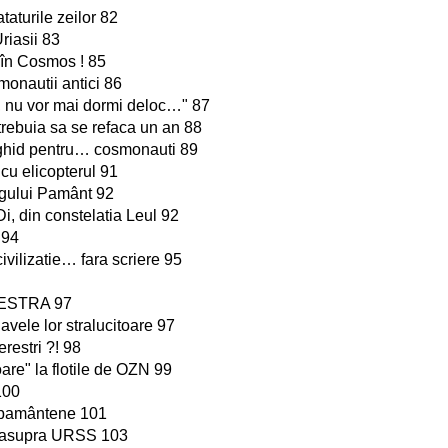
taturile zeilor 82
riasii 83
 în Cosmos ! 85
onautii antici 86
e, nu vor mai dormi deloc…" 87
rebuia sa se refaca un an 88
- ghid pentru… cosmonauti 89
cu elicopterul 91
regului Pamânt 92
i, din constelatia Leul 92
 94
ivilizatie… fara scriere 95
ESTRA 97
avele lor stralucitoare 97
erestri ?! 98
are" la flotile de OZN 99
100
ii pamântene 101
deasupra URSS 103