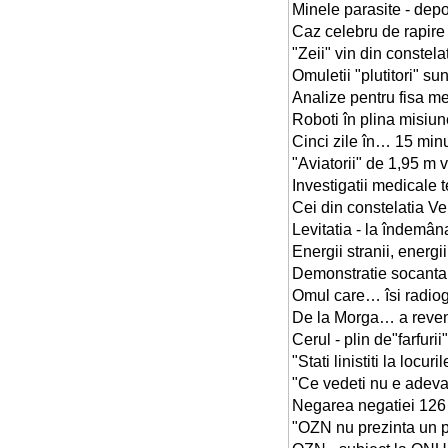
Minele parasite - depo
Caz celebru de rapire
"Zeii" vin din constel
Omuletii "plutitori" su
Analize pentru fisa m
Roboti în plina misiu
Cinci zile în… 15 minu
"Aviatorii" de 1,95 
Investigatii medicale 
Cei din constelatia 
Levitatia - la îndemân
Energii stranii, energ
Demonstratie socanta
Omul care… îsi radiog
De la Morga… a reven
Cerul - plin de"farfurii
"Stati linistiti la locu
"Ce vedeti nu e adeva
Negarea negatiei 126
"OZN nu prezinta un p