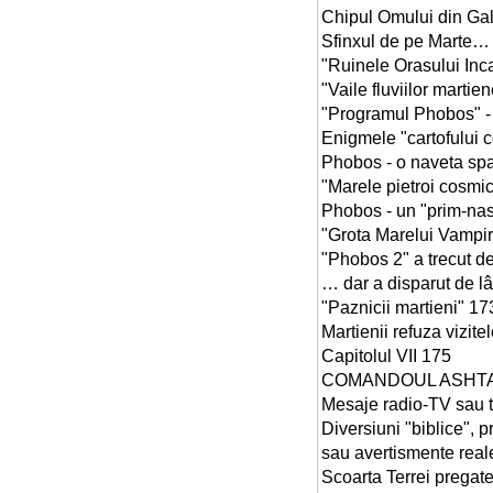
Chipul Omului din Ga
Sfinxul de pe Marte… 
"Ruinele Orasului Inc
"Vaile fluviilor martien
"Programul Phobos" -
Enigmele "cartofului 
Phobos - o naveta spa
"Marele pietroi cosmic
Phobos - un "prim-nasc
"Grota Marelui Vampir 
"Phobos 2" a trecut d
… dar a disparut de lâ
"Paznicii martieni" 17
Martienii refuza vizit
Capitolul VII 175
COMANDOUL ASHTAR
Mesaje radio-TV sau t
Diversiuni "biblice", p
sau avertismente real
Scoarta Terrei pregate