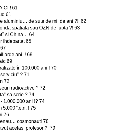
ICI ! 61
ud 61
 aluminiu… de sute de mii de ani ?!! 62
 sonda spatiala sau OZN de lupta ?! 63
tat" si China… 64
or îndepartat 65
 67
liarde ani !! 68
aic 69
ralizate în 100.000 ani ! 70
 serviciu" ? 71
n 72
seuri radioactive ? 72
a" sa scrie ? 74
- 1.000.000 ani !? 74
n 5.000 î.e.n. ! 75
ri 76
senau… cosmonauti 78
 avut acelasi profesor ?! 79