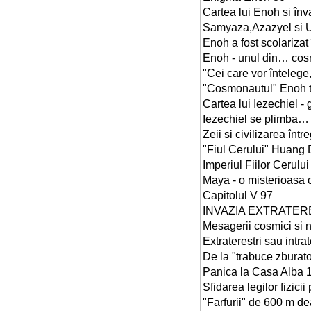
Cartea lui Enoh si înva
Samyaza,Azazyel si U
Enoh a fost scolarizat
Enoh - unul din… cosm
"Cei care vor înteleg
"Cosmonautul" Enoh t
Cartea lui Iezechiel 
Iezechiel se plimba… 
Zeii si civilizarea înt
"Fiul Cerului" Huang D
Imperiul Fiilor Cerului
Maya - o misterioasa c
Capitolul V 97
INVAZIA EXTRATER
Mesagerii cosmici si n
Extraterestri sau intrat
De la "trabuce zburato
Panica la Casa Alba 
Sfidarea legilor fizic
"Farfurii" de 600 m 