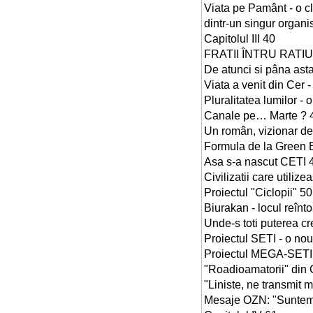
Viata pe Pamânt - o c
dintr-un singur organi
Capitolul III 40
FRATII ÎNTRU RATI
De atunci si pâna asta
Viata a venit din Cer 
Pluralitatea lumilor - 
Canale pe… Marte ? 
Un român, vizionar de
Formula de la Green 
Asa s-a nascut CETI 
Civilizatii care utilize
Proiectul "Ciclopii" 50
Biurakan - locul reînto
Unde-s toti puterea c
Proiectul SETI - o nou
Proiectul MEGA-SETI -
"Roadioamatorii" din
"Liniste, ne transmit m
Mesaje OZN: "Suntem 