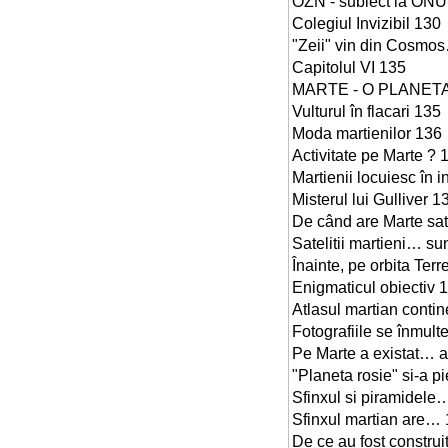
OZN - subiect la ONU
Colegiul Invizibil 130
"Zeii" vin din Cosmos
Capitolul VI 135
MARTE - O PLANETA
Vulturul în flacari 135
Moda martienilor 136
Activitate pe Marte ? 
Martienii locuiesc în in
Misterul lui Gulliver 1
De când are Marte sate
Satelitii martieni… sunt
Înainte, pe orbita Terr
Enigmaticul obiectiv 
Atlasul martian contin
Fotografiile se înmul
Pe Marte a existat… a
"Planeta rosie" si-a 
Sfinxul si piramidele
Sfinxul martian are… 1
De ce au fost construi