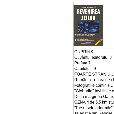
CUPRINS
Cuvântul editorului 3
Prefata 7
Capitolul I 9
FOARTE STRANIU… 
România - o tara de cl
Fotografiile contin si
"Globurile" invizibile 
De la marginea Galax
OZN-uri de 5,5 km st
"Resursele adormite"
Telepatie din Galaxie