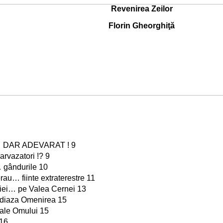
Revenirea Zeilor
Florin Gheorghiţă
DAR ADEVARAT ! 9
arvazatori !? 9
… gândurile 10
erau… fiinte extraterestre 11
iei… pe Valea Cernei 13
udiaza Omenirea 15
 ale Omului 15
 16