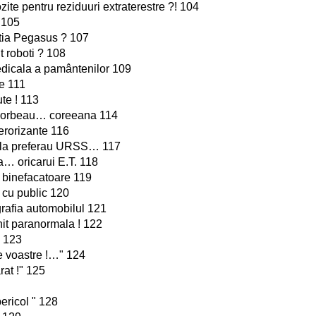
zite pentru reziduuri extraterestre ?! 104
 105
atia Pegasus ? 107
nt roboti ? 108
edicala a pamântenilor 109
ne 111
te ! 113
m vorbeau… coreeana 114
terorizante 116
Vela preferau URSS… 117
a… oricarui E.T. 118
ii binefacatoare 119
 cu public 120
rafia automobilul 121
it paranormala ! 122
" 123
rile voastre !…" 124
rat !" 125
ericol " 128