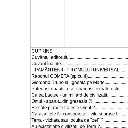
CUPRINS
Cuvântul editorului.........................................................
Cuvânt înainte...............................................................
I. PAMÂNTENII - FIII OMULUI UNIVERSAL...........................
Raportul COMETA (spicuiri).............................................
Giordano Bruno si...gheata pe Marte.................................
Paleoastronautica si...stramosii extraterestri.....................
Calea Lactee - un miliard de civilizatii.............................
Omul - aparut...din greseala ?!........................................
Pe câte planete traieste Omul ?.......................................
Caracatitele îsi construiesc ...vile si orase !......................
Terra - vizitata sau locuita de "zei" ?...............................
Au existat alte civilizatii pe Terra ?..................................