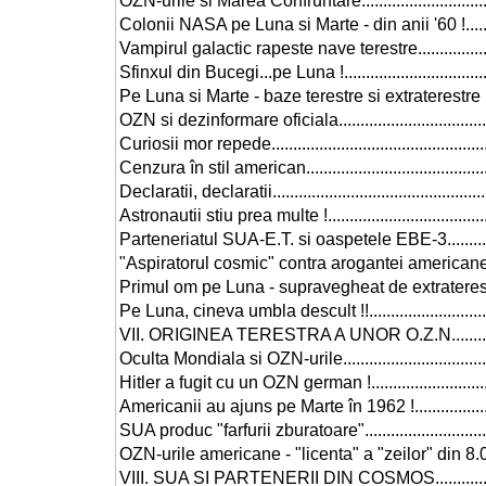
OZN-urile si Marea Confruntare.......................................
Colonii NASA pe Luna si Marte - din anii '60 !....................
Vampirul galactic rapeste nave terestre.............................
Sfinxul din Bucegi...pe Luna !..........................................
Pe Luna si Marte - baze terestre si extraterestre !!.............
OZN si dezinformare oficiala...........................................
Curiosii mor repede.......................................................
Cenzura în stil american.................................................
Declaratii, declaratii......................................................
Astronautii stiu prea multe !............................................
Parteneriatul SUA-E.T. si oaspetele EBE-3........................
"Aspiratorul cosmic" contra arogantei americane.................
Primul om pe Luna - supravegheat de extraterestri !............
Pe Luna, cineva umbla descult !!......................................
VII. ORIGINEA TERESTRA A UNOR O.Z.N...........................
Oculta Mondiala si OZN-urile..........................................
Hitler a fugit cu un OZN german !....................................
Americanii au ajuns pe Marte în 1962 !.............................
SUA produc "farfurii zburatoare"......................................
OZN-urile americane - "licenta" a "zeilor" din 8.000 î.e.n....
VIII. SUA SI PARTENERII DIN COSMOS..............................