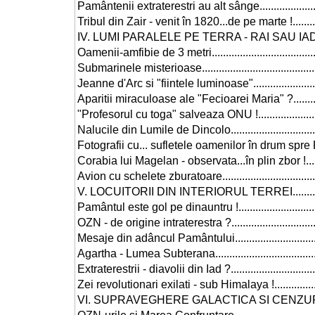
Pamântenii extraterestri au alt sânge................................
Tribul din Zair - venit în 1820...de pe marte !.....................
IV. LUMI PARALELE PE TERRA - RAI SAU IAD ?...................
Oamenii-amfibie de 3 metri..............................................
Submarinele misterioase.................................................
Jeanne d'Arc si "fiintele luminoase".................................
Aparitii miraculoase ale "Fecioarei Maria" ?......................
"Profesorul cu toga" salveaza ONU !.................................
Nalucile din Lumile de Dincolo........................................
Fotografii cu... sufletele oamenilor în drum spre Pluto (Pu
Corabia lui Magelan - observata...în plin zbor !..................
Avion cu schelete zburatoare...........................................
V. LOCUITORII DIN INTERIORUL TERREI............................
Pamântul este gol pe dinauntru !......................................
OZN - de origine intraterestra ?.......................................
Mesaje din adâncul Pamântului........................................
Agartha - Lumea Subterana.............................................
Extraterestrii - diavolii din Iad ?......................................
Zei revolutionari exilati - sub Himalaya !...........................
VI. SUPRAVEGHERE GALACTICA SI CENZURA PAMÂNTEANA..