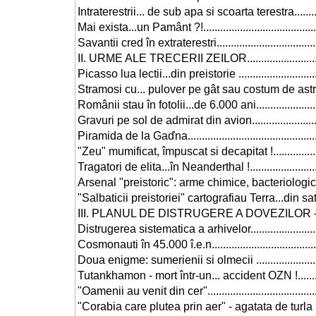
Intraterestrii... de sub apa si scoarta terestra....................
Mai exista...un Pamânt ?!................................................
Savantii cred în extraterestri...........................................
II. URME ALE TRECERII ZEILOR.......................................
Picasso lua lectii...din preistorie ....................................
Stramosi cu... pulover pe gât sau costum de astronaut.........
Românii stau în fotolii...de 6.000 ani................................
Gravuri pe sol de admirat din avion..................................
Piramida de la Gaďna.....................................................
"Zeu" mumificat, împuscat si decapitat !............................
Tragatori de elita...în Neanderthal !.................................
Arsenal "preistoric": arme chimice, bacteriologice si atomice
"Salbaticii preistoriei" cartografiau Terra...din satelit.........
III. PLANUL DE DISTRUGERE A DOVEZILOR - ÎNDEPLIN
Distrugerea sistematica a arhivelor..................................
Cosmonauti în 45.000 î.e.n..............................................
Doua enigme: sumerienii si olmecii ..................................
Tutankhamon - mort într-un... accident OZN !.....................
"Oamenii au venit din cer"..............................................
"Corabia care plutea prin aer" - agatata de turla bisericii !..