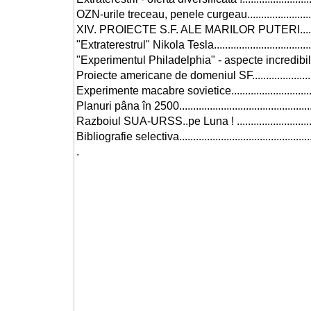
OZN-urile treceau, penele curgeau...................................
XIV. PROIECTE S.F. ALE MARILOR PUTERI.........................
"Extraterestrul" Nikola Tesla...........................................
"Experimentul Philadelphia" - aspecte incredibile...............
Proiecte americane de domeniul SF..................................
Experimente macabre sovietice........................................
Planuri pâna în 2500.....................................................
Razboiul SUA-URSS..pe Luna ! .......................................
Bibliografie selectiva.....................................................
.