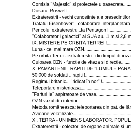
Comisia "Majestic" si proiectele ultrasecrete.....................
Dosarul Roswell............................................................
Extraterestrii - vechi cunostinte ale presedintilor SUA........
Tratatul Eisenhover" - colaborare interplanetara în folosul
Pericolul extraterestru...la Pentagon !..............................
"Colaboratorii galactici" ai SUA au...1 m si 2,8 m...............
IX. MISTERE PE ORBITA TERREI !....................................
Luna - cel mai mare OZN................................................
Pe orbita Terrei - extraterestri...din timpul dinozaurilor ......
Culoarea OZN - functie de viteza si directie......................
X. PAMÂNTENII - RAPITI DE "LUMIULE PARALELE"..............
50.000 de soldati ...rapiti !.............................................
Regimul britanic... "ridicat în nor" !.................................
Teleportare misterioasa..................................................
"Farfuriile" aspiratoare de vase.......................................
OZN vazut din interior....................................................
Metoda româneasca: teleportarea din pat, de lânga nevasta..
Avioane volatilizate.......................................................
XI. TERRA - UN IMENS LABORATOR, POPULAT DE...COBAI ?.
Extraterestrii - colectori de organe animale si umane !........