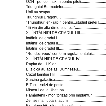
OZN - pericol maxim pentru piloti....................................
Triunghiul Bermudelor....................................................
Unii au scapat..............................................................
Triunghiul Dragonului....................................................
"Triunghiurile" - rapiri pentru...studiul pietei !...................
"Ei vin din alta dimensiune...".........................................
XII. ÎNTÂLNIRI DE GRADUL I-III.......................................
Întâlniri de gradul I.......................................................
Întâlniri de gradul II......................................................
Întâlniri de gradul III.....................................................
"Rendez-vous" conform regulamentului.............................
XIII. ÎNTÂLNIRI DE GRADUL IV.........................................
Rapita de...119 ori !......................................................
Ei zic ca au acelasi Dumnezeu........................................
Cazul familiei Hill.........................................................
Sarcina galactica..........................................................
E.T. cu...solzi de peste..................................................
Misterul de la Ubatuba...................................................
Pamântenii - monitorizati prin implanturi...........................
Zeii se mai lupta si acum................................................
Extraterestrii - oferta diversificata !.................................