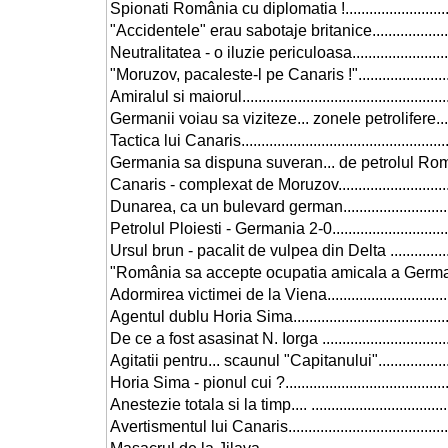
Spionati România cu diplomatia !..............................
"Accidentele" erau sabotaje britanice........................
Neutralitatea - o iluzie periculoasa............................
"Moruzov, pacaleste-l pe Canaris !"...........................
Amiralul si maiorul....................................................
Germanii voiau sa viziteze... zonele petrolifere..........
Tactica lui Canaris....................................................
Germania sa dispuna suveran... de petrolul României
Canaris - complexat de Moruzov................................
Dunarea, ca un bulevard german...............................
Petrolul Ploiesti - Germania 2-0.................................
Ursul brun - pacalit de vulpea din Delta ....................
"România sa accepte ocupatia amicala a Germaniei"..
Adormirea victimei de la Viena..................................
Agentul dublu Horia Sima..........................................
De ce a fost asasinat N. Iorga ...................................
Agitatii pentru... scaunul "Capitanului"......................
Horia Sima - pionul cui ?...........................................
Anestezie totala si la timp.... ....................................
Avertismentul lui Canaris..........................................