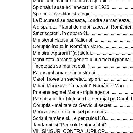
Muncitorii, mai periculosi ca spionii... .......................
Spionajul austriac "anexat" din 1926.........................
Spionii - investitori strategici.....................................
La Bucuresti se tradeaza, Londra semanleaza............
A disparut... Planul de mobilizarea al României !!......
Strict secret... în debara ?!........................................
Ministerul Haosului National......................................
Coruptie înalta în România Mare...............................
Ministrul Apararii P(al)atului......................................
Mobilizata, amanta generalului a trecut granita..........
"Înceteaza sa mai traiesti !".......................................
Papusarul amantei ministrului....................................
Carol II avea un secretar... spion...............................
Mihail Moruzov - "împaratul" României Mari...............
Prietena reginei Maria - tripla agenta.........................
Patriotismul lui Titulescu l-a deranjat pe Carol II........
Coruptia - mai tare ca Serviciul secret.......................
Moruzov îsi dorea un sef pe masura...........................
Scrisul ramâne si... e periculos118............................
Jandarmii si "Pericolul spionajului"...........................
VIII. SINGURI CONTRA LUPILOR...............................