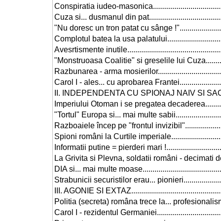
Conspiratia iudeo-masonica.......................................
Cuza si... dusmanul din pat........................................
"Nu doresc un tron patat cu sânge !"..........................
Complotul batea la usa palatului................................
Avesrtismente inutile.................................................
"Monstruoasa Coalitie" si greselile lui Cuza...............
Razbunarea - arma mosierilor....................................
Carol I - ales... cu aprobarea Frantei.........................
II. INDEPENDENTA CU SPIONAJ NAIV SI SACRIFICII.
Imperiului Otoman i se pregatea decaderea................
"Tortul" Europa si... mai multe sabii............................
Razboaiele încep pe "frontul invizibil"........................
Spioni români la Curtile imperiale..............................
Informatii putine = pierderi mari !...............................
La Grivita si Plevna, soldatii români - decimati d
DIA si... mai multe moase...........................................
Strabunicii securistilor erau... pionieri........................
III. AGONIE SI EXTAZ.................................................
Politia (secreta) româna trece la... profesionalism......
Carol I - rezidentul Germaniei....................................