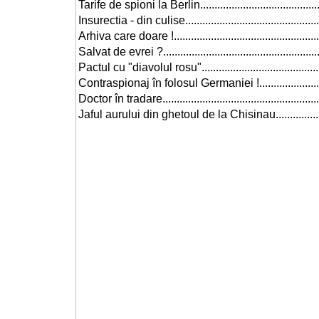
Tarife de spioni la Berlin...........................................
Insurectia - din culise................................................
Arhiva care doare !....................................................
Salvat de evrei ?.......................................................
Pactul cu "diavolul rosu"...........................................
Contraspionaj în folosul Germaniei !..........................
Doctor în tradare.......................................................
Jaful aurului din ghetoul de la Chisinau.....................