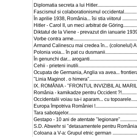
Diplomatia secreta a lui Hitler....................................
Fascismul si colaborationismul occidental.................
În aprilie 1938, România... îsi stia viitorul .................
Hitler - Carol II, un meci arbitrat de Göring................
Diktatul de la Viene - prevazut din ianuarie 1939 !.....
Vorbe contra arme.....................................................
Armand Calinescu mai credea în... (colonelul) Atlas !.
Polonia voia... în pat cu dusmanii..............................
În genunchi dar... aroganti.........................................
Cehii - prieteni inutili................................................
Ocupata de Germania, Anglia va avea... frontiera c
"Linia Maginot . o himera".........................................
IX. ROMÂNIA - "FRONTUL INVIZIBIL AL MARILOR 
România - kamikadze pentru Occident ?!...................
Occidentalii voiau sa-i aparam... cu topoarele............
Europa împotriva României !......................................
Tara sabotajelor........................................................
Gestapo - 10 ani de atentate "legionare"....................
S.D. Abwehr si "detasamentele pentru România"........
Coloana a V-a: Grupul etnic german .........................