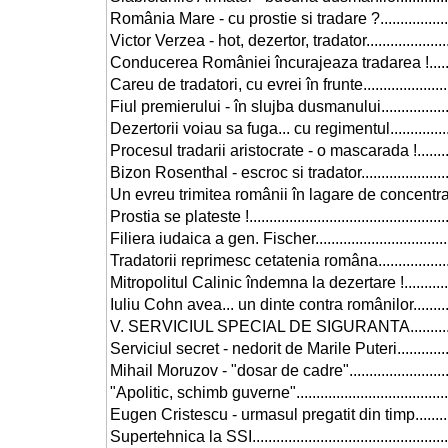
România Mare - cu prostie si tradare ?.......................
Victor Verzea - hot, dezertor, tradator.........................
Conducerea României încurajeaza tradarea !.............
Careu de tradatori, cu evrei în frunte..........................
Fiul premierului - în slujba dusmanului......................
Dezertorii voiau sa fuga... cu regimentul....................
Procesul tradarii aristocrate - o mascarada !..............
Bizon Rosenthal - escroc si tradator...........................
Un evreu trimitea românii în lagare de concentrare.....
Prostia se plateste !...................................................
Filiera iudaica a gen. Fischer.....................................
Tradatorii reprimesc cetatenia româna........................
Mitropolitul Calinic îndemna la dezertare !.................
Iuliu Cohn avea... un dinte contra românilor................
V. SERVICIUL SPECIAL DE SIGURANTA.....................
Serviciul secret - nedorit de Marile Puteri..................
Mihail Moruzov - "dosar de cadre"..............................
"Apolitic, schimb guverne".........................................
Eugen Cristescu - urmasul pregatit din timp...............
Supertehnica la SSI...................................................