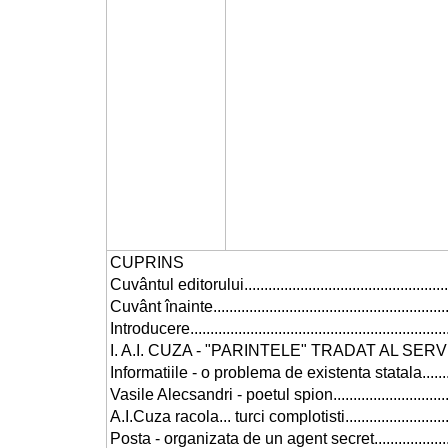
CUPRINS
Cuvântul editorului......................................................
Cuvânt înainte............................................................
Introducere.................................................................
I. A.I. CUZA - "PARINTELE" TRADAT AL SERVICIU
Informatiile - o problema de existenta statala.............
Vasile Alecsandri - poetul spion.................................
A.I.Cuza racola... turci complotisti..............................
Posta - organizata de un agent secret........................