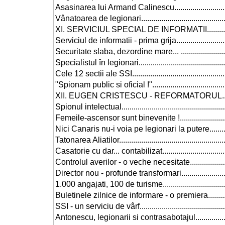
Asasinarea lui Armand Calinescu..............................
Vânatoarea de legionari............................................
XI. SERVICIUL SPECIAL DE INFORMATII...................
Serviciul de informatii - prima grija............................
Securitate slaba, dezordine mare... ...........................
Specialistul în legionari............................................
Cele 12 sectii ale SSI................................................
"Spionam public si oficial !".......................................
XII. EUGEN CRISTESCU - REFORMATORUL...............
Spionul intelectual....................................................
Femeile-ascensor sunt binevenite !...........................
Nici Canaris nu-i voia pe legionari la putere..............
Tatonarea Aliatilor.....................................................
Casatorie cu dar... contabilizat..................................
Controlul averilor - o veche necesitate......................
Director nou - profunde transformari..........................
1.000 angajati, 100 de turisme...................................
Buletinele zilnice de informare - o premiera...............
SSI - un serviciu de vârf............................................
Antonescu, legionarii si contrasabotajul.....................