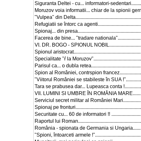
Siguranta Deltei - cu... informatori-sedentari..............
Moruzov voia informatii... chiar de la spionii germani..
"Vulpea" din Delta.....................................................
Refugiatii se întorc ca agenti.....................................
Spionaj... din presa....................................................
Facerea de bine... "tradare nationala"........................
VI. DR. BOGO - SPIONUL NOBIL................................
Spionul aristocrat.......................................................
Specialitate "ŕ la Moruzov".........................................
Parisul ca... o dubla retea..........................................
Spion al României, contrspion francez.......................
"Viitorul României se stabileste în SUA !"..................
Tara se prabusea dar... Lupeasca conta !...................
VII. LUMINI SI UMBRE ÎN ROMÂNIA MARE..................
Serviciul secret militar al României Mari....................
Spionaj pe fronturi.....................................................
Securitate cu... 60 de informatori !! ...........................
Raportul lui Roman...................................................
România - spionata de Germania si Ungaria..............
"Spioni, întoarceti armele !".......................................