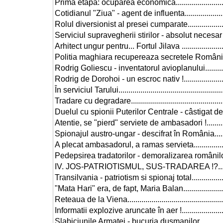
Prima etapa: ocuparea economica..............................
Cotidianul "Ziua" - agent de influenta........................
Rolul diversionist al presei cumparate........................
Serviciul supravegherii stirilor - absolut necesar .......
Arhitect ungur pentru... Fortul Jilava .........................
Politia maghiara recupereaza secretele României.......
Rodrig Goliescu - inventatorul avioplanului................
Rodrig de Dorohoi - un escroc nativ !.........................
În serviciul Tarului.....................................................
Tradare cu degradare.................................................
Duelul cu spionii Puterilor Centrale - câstigat de rom
Atentie, se "pierd" serviete de ambasadori !...............
Spionajul austro-ungar - descifrat în România............
A plecat ambasadorul, a ramas servieta.....................
Pedepsirea tradatorilor - demoralizarea românilor ?!..
IV. JOS-PATRIOTISMUL, SUS-TRADAREA !?...............
Transilvania - patriotism si spionaj total.....................
"Mata Hari" era, de fapt, Maria Balan.........................
Reteaua de la Viena..................................................
Informatii explozive aruncate în aer !.........................
Slabiciunile Armatei - bucuria dusmanilor..................