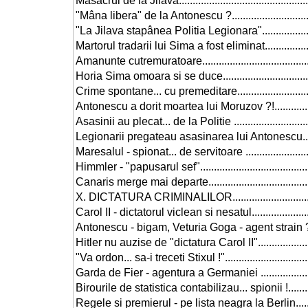
Masacrul de la Jilava................................................
"Mâna libera" de la Antonescu ?................................
"La Jilava stapânea Politia Legionara".......................
Martorul tradarii lui Sima a fost eliminat....................
Amanunte cutremuratoare..........................................
Horia Sima omoara si se duce...................................
Crime spontane... cu premeditare..............................
Antonescu a dorit moartea lui Moruzov ?!...................
Asasinii au plecat... de la Politie ..............................
Legionarii pregateau asasinarea lui Antonescu..........
Maresalul - spionat... de servitoare ...........................
Himmler - "papusarul sef"..........................................
Canaris merge mai departe........................................
X. DICTATURA CRIMINALILOR...................................
Carol II - dictatorul viclean si nesatul........................
Antonescu - bigam, Veturia Goga - agent strain ?.......
Hitler nu auzise de "dictatura Carol II".......................
"Va ordon... sa-i treceti Stixul !".................................
Garda de Fier - agentura a Germaniei .......................
Birourile de statistica contabilizau... spionii !............
Regele si premierul - pe lista neagra la Berlin...........