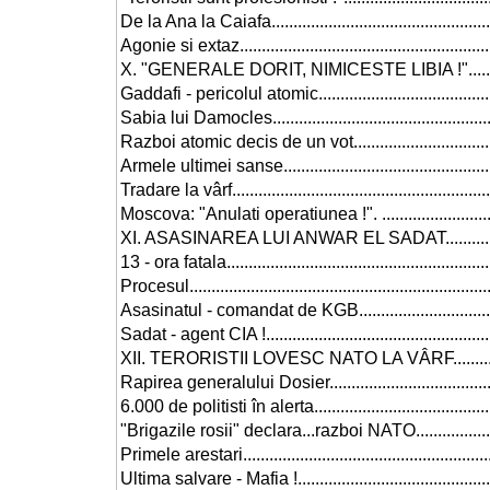
De la Ana la Caiafa........................................................
Agonie si extaz.............................................................
X. "GENERALE DORIT, NIMICESTE LIBIA !".........................
Gaddafi - pericolul atomic...............................................
Sabia lui Damocles........................................................
Razboi atomic decis de un vot.........................................
Armele ultimei sanse......................................................
Tradare la vârf..............................................................
Moscova: "Anulati operatiunea !". ....................................
XI. ASASINAREA LUI ANWAR EL SADAT..............................
13 - ora fatala..............................................................
Procesul......................................................................
Asasinatul - comandat de KGB.........................................
Sadat - agent CIA !........................................................
XII. TERORISTII LOVESC NATO LA VÂRF............................
Rapirea generalului Dosier.............................................
6.000 de politisti în alerta..............................................
"Brigazile rosii" declara...razboi NATO.............................
Primele arestari............................................................
Ultima salvare - Mafia !..................................................