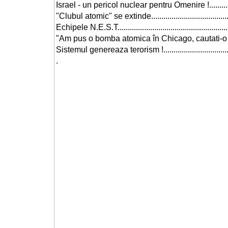
Israel - un pericol nuclear pentru Omenire !.......................
"Clubul atomic" se extinde..............................................
Echipele N.E.S.T...........................................................
"Am pus o bomba atomica în Chicago, cautati-o !" ..............
Sistemul genereaza terorism !.........................................
.