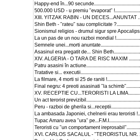
Happy-end în...90 secunde..............................................
500.000 USD - u premiu "evaporat" !................................
XIII. YITZAK RABIN - UN DECES...ANUNTAT ......................
Shin Beth - "rateu" sau complicitate ?..............................
Sionismul religios - drumul sigur spre Apocalipsa...............
La un pas de un nou razboi mondial !................................
Semnele unei...morti anuntate.........................................
Asasinul era pregatit de... Shin Beth................................
XIV. ALGERIA - O TARA DE RISC MAXIM ............................
Patru asasini în actiune.................................................
Tratative si... executii....................................................
La filmare, 4 morti si 25 de raniti !...................................
Final negru: 4 preoti asasinati "la schimb"........................
XV. RECEPTIE CU...TERORISTI LA LIMA............................
Un act terorist previzibil................................................
Peru - razboi de gherila si...receptii................................
La ambasada Japoniei, chelnerii erau teroristi !.................
Tupac Amaru avea "ura" pe...F.M.I....................................
Teroristi cu "un comportament ireprosabil"........................
XVI. CARLOS SACALUL - "TERORISTUL NR. 1 AL LUMII".......