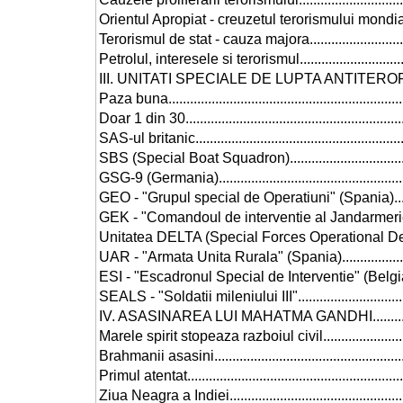
Orientul Apropiat - creuzetul terorismului mondial..............
Terorismul de stat - cauza majora.....................................
Petrolul, interesele si terorismul......................................
III. UNITATI SPECIALE DE LUPTA ANTITERORISTA...............
Paza buna....................................................................
Doar 1 din 30................................................................
SAS-ul britanic..............................................................
SBS (Special Boat Squadron)...........................................
GSG-9 (Germania)..........................................................
GEO - "Grupul special de Operatiuni" (Spania)...................
GEK - "Comandoul de interventie al Jandarmeriei" (Austria).
Unitatea DELTA (Special Forces Operational Detachement)
UAR - "Armata Unita Rurala" (Spania)...............................
ESI - "Escadronul Special de Interventie" (Belgia)..............
SEALS - "Soldatii mileniului III"......................................
IV. ASASINAREA LUI MAHATMA GANDHI.............................
Marele spirit stopeaza razboiul civil.................................
Brahmanii asasini..........................................................
Primul atentat...............................................................
Ziua Neagra a Indiei......................................................