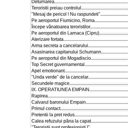
Deturnarea...................................................................
Teroristii preiau controlul...............................................
"Mesaj de pericol ! Nu raspundeti"...................................
Pe aeroportul Fiumicino, Roma........................................
Începe vânatoarea teroristilor..........................................
Pe aeroportul din Larnaca (Cipru)....................................
Aterizare fortata............................................................
Arma secreta a cancelarului............................................
Asasinarea capitanului Schumann.....................................
Pe aeroportul din Mogadiscio..........................................
Top Secret guvernamental...............................................
Apel emotionant............................................................
"Unda verde" de la cancelar............................................
Secundele magice..........................................................
IX. OPERATIUNEA EMPAIN...............................................
Rapirea........................................................................
Calvarul baronului Empain..............................................
Primul contact...............................................................
Pretentii la pret redus....................................................
Calea refuzului pâna la capat..........................................
"Teroristii sunt profesionisti !"........................................