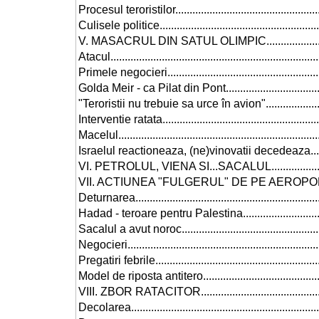
Procesul teroristilor.......................................................
Culisele politice............................................................
V. MASACRUL DIN SATUL OLIMPIC....................................
Atacul..........................................................................
Primele negocieri..........................................................
Golda Meir - ca Pilat din Pont..........................................
"Teroristii nu trebuie sa urce în avion"..............................
Interventie ratata...........................................................
Macelul........................................................................
Israelul reactioneaza, (ne)vinovatii decedeaza...................
VI. PETROLUL, VIENA SI...SACALUL..................................
VII. ACTIUNEA "FULGERUL" DE PE AEROPORTUL ENTEBBE...
Deturnarea....................................................................
Hadad - teroare pentru Palestina......................................
Sacalul a avut noroc......................................................
Negocieri.....................................................................
Pregatiri febrile.............................................................
Model de riposta antitero................................................
VIII. ZBOR RATACITOR....................................................
Decolarea.....................................................................