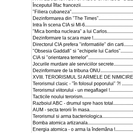
Începutul îlfac francezii.................................................
"Filiera cubaneza".........................................................
Dezinformarea din "The Times"........................................
Intra în scena CIA si MI-6...............................................
"Mica bomba nucleara" a lui Carlos..................................
Dezinformare la scara mare !..........................................
Directorul CIA prefera "informatiile" din carti....................
"Obsesia Gaddafi" si "echipele lui Carlos"........................
CIA si "orientarea temelor".............................................
Jocurile murdare ale serviciilor secrete............................
Dezinformare de la tribuna ONU.......................................
XVIII. TERORISMUL SI ARMELE DE NIMICIRE ÎN MASA..........
Terorismul clasic - "în folosul poporului" ?! ......................
Terorismul viitorului - un megaflagel !..............................
Tacticile noului terorism.................................................
Razboiul ABC - drumul spre haos total..............................
AUM - secta terorii în masa.............................................
Terorismul si arma bacteriologica....................................
Bomba atomica artizanala...............................................
Energia atomica - o arma la îndemâna !............................