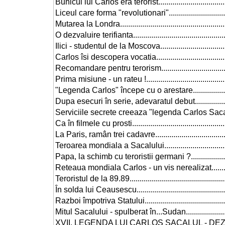
Bunicul lui Carlos era terorist.........................................
Liceul care forma "revolutionari".....................................
Mutarea la Londra.........................................................
O dezvaluire terifianta...................................................
Ilici - studentul de la Moscova........................................
Carlos îsi descopera vocatia...........................................
Recomandare pentru terorism..........................................
Prima misiune - un rateu !..............................................
"Legenda Carlos" începe cu o arestare.............................
Dupa esecuri în serie, adevaratul debut............................
Serviciile secrete creeaza "legenda Carlos Sacalul"...........
Ca în filmele cu prosti...................................................
La Paris, ramân trei cadavre...........................................
Teroarea mondiala a Sacalului........................................
Papa, la schimb cu teroristii germani ?.............................
Reteaua mondiala Carlos - un vis nerealizat......................
Teroristul de la 89.89....................................................
În solda lui Ceausescu...................................................
Razboi împotriva Statului...............................................
Mitul Sacalului - spulberat în...Sudan...............................
XVII. LEGENDA LUI CARLOS SACALUL - DEZINF