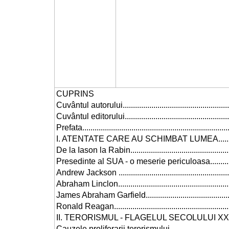
CUPRINS
Cuvântul autorului..........................................................
Cuvântul editorului.........................................................
Prefata.........................................................................
I. ATENTATE CARE AU SCHIMBAT LUMEA...........................
De la Iason la Rabin......................................................
Presedinte al SUA - o meserie periculoasa........................
Andrew Jackson ...........................................................
Abraham Linclon............................................................
James Abraham Garfield.................................................
Ronald Reagan..............................................................
II. TERORISMUL - FLAGELUL SECOLULUI XX.......................
Cauzele proliferarii terorismului......................................