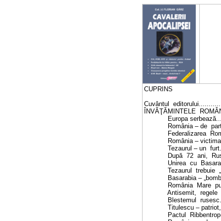
CUPRINS
Cuvântul
editorului
...........
ÎNVĂŢĂMINTELE
ROMÂN
Europa serbează.
România – de
par
Federalizarea
Rom
România – victima
Tezaurul – un
furt
După
72
ani,
Ru
Unirea
cu
Basarab
Tezaurul
trebuie
Basarabia – „bom
România
Mare
p
Antisemit,
regele
Blestemul
rusesc
Titulescu – patriot
Pactul
Ribbentrop