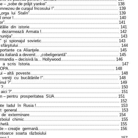
e – „sobe de prăjit yankei”
.........................................................
138
mnezeu de curajul fricosului !”
....................................................
139
 „orga
lui
S
talin”
........................................................................
139
l omor !
.....................................................................................
140
or”
............................................................................................
141
tălie
din
istorie
.........................................................................
141
dezarmează
Armata !
...............................................................
142
uniţia”
.......................................................................................
143
”
şi
spionajul
sovietic
..............................................................
143
sfârşitului
...................................................................................
144
portante
ca
Alianţele
.................................................................
145
 italiană a devenit... „cobeligerantă”
..........................................
145
mandia – decisivă la...
Hollywood
............................................
146
c
a
scris
Istoria...
.......................................................................
147
OPA
......................................................................................
148
ui – altă
poveste...
......................................................................
148
veniţi
cu
bucătăriile !”
.............................................................
148
inul ?”
........................................................................................
149
 ?
...............................................................................................
150
aici ?”
........................................................................................
151
n – pentru
prosperitatea
S
UA
...................................................
151
.................................................................................................
152
te
Iadul
în
Rusia !
....................................................................
153
t
general
....................................................................................
153
de
exterminare
........................................................................
154
zboiul
chimic
..............................................................................
155
chetă
..........................................................................................
155
le – creaţie
germană
..................................................................
156
întoarce
soarta
războiului
esc !
..........................................................................................
157