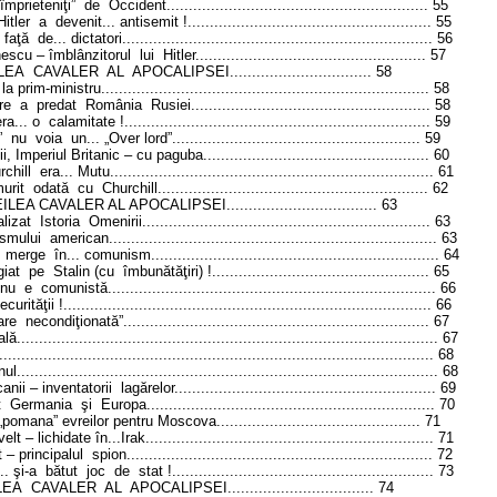
„împrieteniţi”
de
Occident...
........................................................
55
Hitler
a
devenit... antisemit !
.......................................................
55
faţă
de... dictatori
......................................................................
56
nescu – îmblânzitorul
lui
Hitler
....................................................
57
LEA
CAVALER
AL
APOCALIPSEI
................................
58
la prim-ministru
..........................................................................
58
re
a
predat
România
Rusiei
......................................................
58
era... o
calamitate !
.....................................................................
59
”
nu
voia
un... „Over lord”
........................................................
59
ii, Imperiul Britanic – cu paguba...
................................................
60
chill
era... Mutu
.........................................................................
61
urit
odată
cu
Churchill
.............................................................
62
EILEA CAVALER AL APOCALIPSEI
..................................
63
alizat
Istoria
Omenirii
.................................................................
63
ismului
american
..........................................................................
63
merge
în... comunism
.................................................................
64
giat
pe
S
talin (cu
îmbunătăţiri) !
.................................................
65
nu
e
comunistă...
.......................................................................
66
ecurităţii !
...................................................................................
66
are
necondiţionată”
.....................................................................
67
ală
...............................................................................................
67
..................................................................................................
68
ul...
............................................................................................
68
anii – inventatorii
lagărelor
...........................................................
69
t
Germania
şi
Europa
.................................................................
70
pomana” evreilor pentru Moscova
..............................................
71
elt
– lichidate în...Irak
.................................................................
71
 – principalul
spion
.....................................................................
72
.. şi-a
bătut
joc
de
stat !
...........................................................
73
LEA
CAVALER
AL
APOCALIPSEI
.................................
74