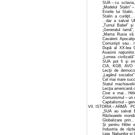
S
UA – cu
sclavia,
„Modelul
S
talin” –
Erorile
lui
S
talin
..
S
talin
a
curăţit..
...dar
a
salvat
U
„Turnul
Babel”
şi
„Generalul
Iarnă”,
„Mama
Rusia
vă
Cavalerii
Apocalip
Comunişti
sau... 
După
al
XX-lea
Asasinii
naţiunilor
„Lumea
civilizată”
S
UA
pot
fi
şi
im
CIA,
KGB,
AVO
Lecţii
de
democra
„Lagărul
socialist”
Cel mai mare succe
S
tatul
machiaveli
Lecţia
americană
d
Cine
e
mai... Hitl
Comunismul – un co
Capitalismul – gen
VII. ISTORIA – ARMĂ
PO
„
S
UA
au
salvat
Războaiele
mondi
Globalizare
prin..
Şi
pentru
Hitler
e
Industria
de
răzb
Liga
Naţiunilor şi