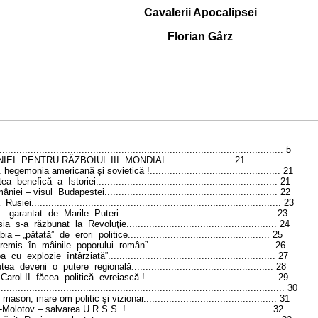
Cavalerii Apocalipsei
Florian Gârz
....................................................................................................
5
IEI
PENTRU RĂZBOIUL III
MONDIAL...
....................
21
.. hegemonia
americană
şi sovietică !...
...........................................
21
tea
benefică
a
Istoriei
................................................................
21
âniei – visul
Budapestei
.............................................................
22
Rusiei
........................................................................................
23
... garantat
de
Marile
Puteri
.......................................................
23
sia
s-a
răzbunat
la
Revoluţie...
..................................................
24
ia – „pătată”
de
erori
politice
..................................................
25
„remis
în
mâinile
poporului
român”
............................................
26
ba
cu
explozie
întârziată”
...........................................................
27
utea
deveni
o
putere
regională
..................................................
28
Carol II
făcea
politică
evreiască !...
...........................................
29
.....................................................................................................
30
, mason, mare om politic şi vizionar
...............................................
31
-Molotov – salvarea U.R.
S
.
S
. !
...................................................
32