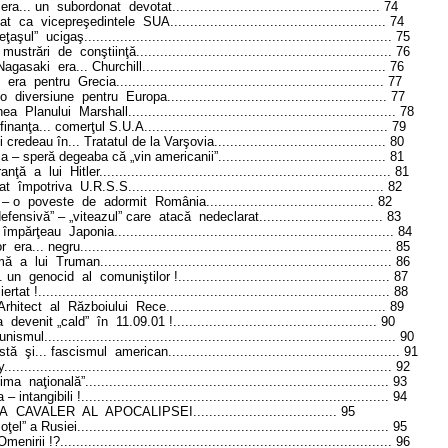
era... un
subordonat
devotat
....................................................
74
at
ca
vicepreşedintele
S
UA...
...................................................
74
eţaşul”
ucigaş
.............................................................................
75
mustrări
de
conştiinţă...
.............................................................
76
Nagasaki
era... Churchill
.............................................................
76
era
pentru
Grecia
...................................................................
77
 o
diversiune
pentru
Europa
.......................................................
77
nea
Planului
Marshall
...................................................................
78
finanţa... comerţul
S
.U.A.
............................................................
79
 credeau în... Tratatul de la Varşovia
...........................................
80
ia
– speră degeaba că „vin americanii”...
.......................................
81
ranţă
a
lui
Hitler
.........................................................................
81
at
împotriva
U.R.
S
.
S
.
...............................................................
82
– o
poveste
de
adormit
România...
.......................................
82
efensivă” – „viteazul” care
atacă
nedeclarat
...............................
83
împărţeau
Japonia
......................................................................
84
or
era... negru
..............................................................................
85
mă
a
lui
Truman
.........................................................................
86
. un
genocid
al
comuniştilor !
.....................................................
87
iertat !
........................................................................................
88
Arhitect
al
Războiului
Rece
.......................................................
89
a
devenit „cald”
în
11.09.01 !
...................................................
90
munismul
........................................................................................
90
stă
şi... fascismul
american
..........................................................
91
y
.................................................................................................
92
lima
naţională”
............................................................................
93
– intangibili !
.............................................................................
94
EA
CAVALER
AL
APOCALIPSEI
....................................
95
oţel” a Rusiei
..............................................................................
95
Omenirii !?
...................................................................................
96