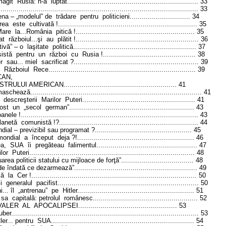
ăgit
Rusia: n-a
luptat...
..............................................................
33
...................................................................................................
33
ena – „modelul” de
trădare
pentru
politicieni
..............................
34
rea
este
cultivată !
.....................................................................
35
Mare
la...România
pitică !
...........................................................
35
at
războiul...şi
au
plătit !
.............................................................
36
tivă” – o
laşitate
politică
.............................................................
37
sistă
pentru
un
război
cu
Rusia !
..............................................
38
r
sau... miel
sacrificat ?
..............................................................
39
Războiul
Rece
.........................................................................
39
CAN,
S
TRULUI AMERICAN
........................................................
41
 maschează
.....................................................................................
41
descreşterii
Marilor
Puteri
........................................................
41
fost
un
„secol
german”...
...........................................................
43
oanele !
........................................................................................
43
planetă
comunistă !?
.....................................................................
44
ndial – previzibil sau programat ?
................................................
45
mondial
a
început
deja ?!
..........................................................
46
ea,
S
UA
îi
pregăteau
falimentul...
...............................................
47
lor
Puteri
..................................................................................
48
area politicii statului cu mijloace de forţă”
....................................
48
de îndată ce dezarmează”
.............................................................
49
că
la
Cer !
..................................................................................
50
i
generalul
pacifist
......................................................................
50
... îl
„antrenau”
pe
Hitler
..........................................................
51
sa
capitală: petrolul
românesc...
.................................................
52
VALER
AL
APOCALIPSEI
.................................................
53
uber
.............................................................................................
53
tler... pentru
S
UA
.......................................................................
54