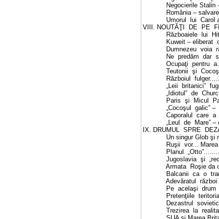
Negocierile
S
talin
România – salvar
Umorul
lui
Carol a
VIII. NOUTĂŢI
DE
PE
F
Războaiele
lui
Hi
Kuweit – eliberat
Dumnezeu
voia
r
Ne
predăm
dar
Ocupaţi
pentru
a.
Teutonii
şi
Cocoş
Războiul
fulger
....
„Leii
britanici”
fu
„Idiotul”
de
Church
Paris
şi
Micul
Pa
„Cocoşul
galic” –
Caporalul
care
a
„Leul
de
Mare” – 
IX. DRUMUL
SPRE
DEZ
Un singur Glob şi 
Ruşii
vor... Marea
Planul
„Otto”
.......
Jugoslavia
şi
„re
Armata
Roşie da o
Balcanii
ca
o
tr
Adevăratul
război
Pe
acelaşi
drum
Pretenţiile
teritori
Dezastrul
sovietic
Trezirea
la
realit
S
UA şi Marea Brita