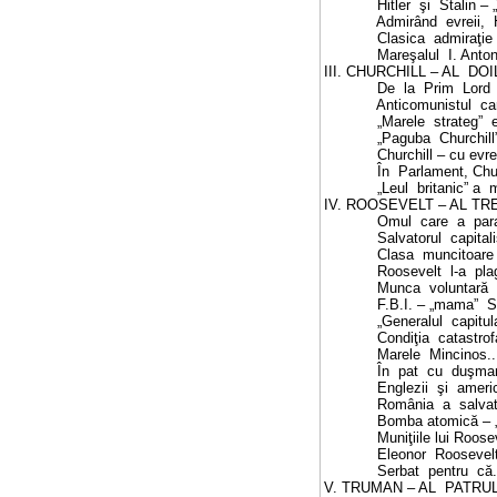
Hitler
şi
S
talin – 
Admirând
evreii,
Clasica
admiraţie
Mareşalul
I. Anto
III. CHURCHILL – AL
DOI
De
la
Prim
Lord
Anticomunistul
ca
„Marele
strateg”
„Paguba
Churchill
Churchill – cu evre
În
Parlament, Chur
„Leul
britanic” a
m
IV. ROOSEVELT – AL TR
Omul
care
a
par
S
alvatorul
capital
Clasa
muncitoare
Roosevelt
l-a
pla
Munca
voluntară
F.B.I. – „mama”
S
„Generalul
capitul
Condiţia
catastrof
Marele
Mincinos
..
În
pat
cu
duşman
Englezii
şi
americ
România
a
salva
Bomba atomică – „
Muniţiile lui
Roosev
Eleonor
Roosevelt
S
erbat
pentru
că.
V. TRUMAN – AL
PATRU