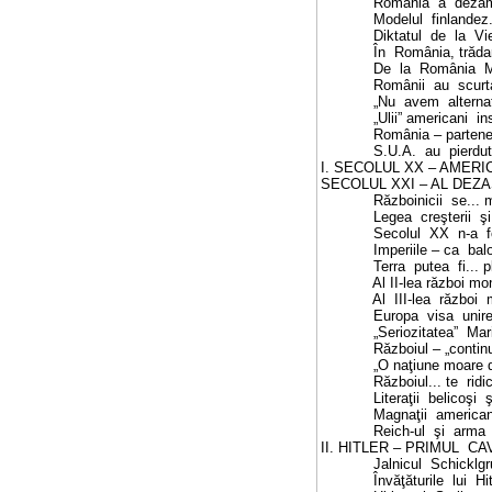
România
a
dezam
Modelul
finlandez
Diktatul
de
la
Vi
În
România, trăda
De
la
România
Românii
au
scurt
„Nu
avem
alterna
„Ulii” americani
in
România – partene
S
.U.A.
au
pierdut
I. SECOLUL XX – AMERI
S
ECOLUL XXI – AL DEZA
Războinicii
se...
Legea
creşterii
şi
S
ecolul
XX
n-a
Imperiile – ca
bal
Terra
putea
fi... 
Al II-lea război mo
Al
III-lea
război
Europa
visa
unir
„
S
eriozitatea”
Mari
Războiul – „continu
„O naţiune moare 
Războiul... te
ridi
Literaţii
belicoşi
ş
Magnaţii
americani
Reich-ul
şi
arma
II. HITLER – PRIMUL
CA
Jalnicul
S
chicklgr
Învăţăturile
lui
Hi