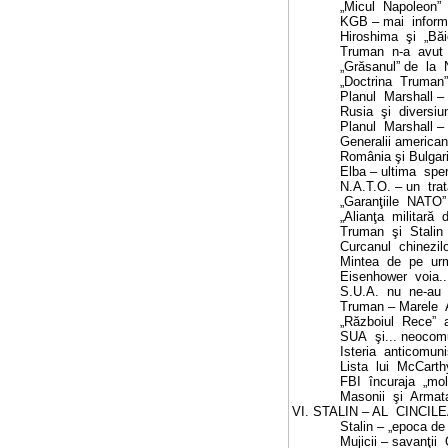
„Micul
Napoleon”
KGB – mai
inform
Hiroshima
şi
„Băi
Truman
n-a
avut
„Grăsanul” de
la
„Doctrina
Truman”
Planul
Marshall –
Rusia
şi
diversiu
Planul
Marshall – 
Generalii americani
România şi
Bulgar
Elba
– ultima
spe
N.A.T.O. – un
trat
„Garanţiile
NATO” 
„Alianţa
militară
d
Truman
şi
S
talin
Curcanul
chinezil
Mintea
de
pe
ur
Eisenhower
voia..
S
.U.A.
nu
ne-au
Truman – Marele
„Războiul
Rece”
S
UA
şi... neoco
Isteria
anticomuni
Lista
lui
McCarth
FBI
încuraja
„mo
Masonii
şi
Armata 
VI. STALIN – AL
CINCIL
S
talin – „epoca de 
Mujicii – savanţii