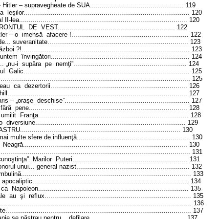
 - Hitler – supravegheate de
S
UA
................................................
119
ea
leşilor
.....................................................................................
120
l II-lea
......................................................................................
120
RONTUL
DE
VEST
............................................................
122
tler – o
imensă
afacere !
............................................................
122
de... suveranitate
........................................................................
123
ăzboi ?!
......................................................................................
123
suntem
învingători...
....................................................................
124
.. „nu-i
supăra
pe
nemţi”
..........................................................
124
ul
Galic
.....................................................................................
125
..................................................................................................
125
geau
ca
dezertorii...
...................................................................
126
ill
............................................................................................
127
ris – „oraşe
deschise”
................................................................
127
fără
pene
.................................................................................
128
umilit
Franţa
.............................................................................
128
o
diversiune
.............................................................................
129
ASTRU
..................................................................................
130
mai multe sfere de influenţă
..........................................................
130
Neagră
....................................................................................
130
..................................................................................................
131
cunoştinţa”
Marilor
Puteri
...........................................................
131
norul unui... general nazist
..........................................................
132
ambulină
.......................................................................................
133
apocaliptic
................................................................................
134
ca
Napoleon
.............................................................................
135
ale
au
şi
reflux
...........................................................................
135
..................................................................................................
136
ate
...............................................................................................
137
nie se păstrau pentru... defilare
.................................................
137