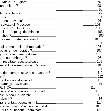
Rusia – cu
glonţul...
..................................................................
97
 un
unicat ?!
...............................................................................
98
...................................................................................................
98
. Armata
Roşie...
...........................................................................
99
R
S
S
............................................................................................
100
„omul
sovietic”
.........................................................................
101
salvatorul
Moscovei
................................................................
101
cheamă”... la
Berlin
..................................................................
102
sei
se
înţeleg
de
minune...
.......................................................
103
mafioţi ?
.......................................................................................
103
Congres,
prafu’
s-a
ales !
........................................................
104
...................................................................................................
105
şi
crimele
ei... „democratice”
...................................................
106
periu
şi
democraţie ?
................................................................
107
şi
războiul
pentru
Ardeal
......................................................
107
ţie
cu
embargo ?
.....................................................................
108
 – rezultate
spectaculoase
..........................................................
109
s al CIA – realizat de... Mossad
................................................
110
c
..................................................................................................
111
e democraţie: sclavie şi masacre !
...............................................
112
er ?
.............................................................................................
112
pil al capitalismului !
.................................................................
113
erator
de
războaie
.....................................................................
114
LITICĂ
...............................................................................
115
Europa” – o
imensă
minciună !
..................................................
115
ale
puteau
fi
evitate
..................................................................
116
. război ?
.....................................................................................
116
ra
sfântă... pacea
lumii !
...........................................................
117
oi – „locomotiva” economiei
S
UA
..............................................
118
 ONU s-au născut... paralizate
.....................................................
118