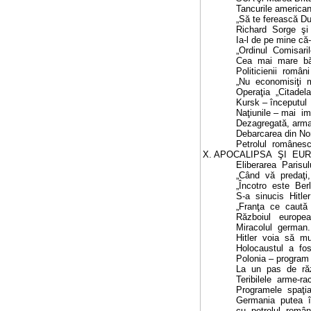
Tancurile american
„
S
ă te ferească Du
Richard
S
orge
şi
Ia-l de pe mine că-
„Ordinul
Comisaril
Cea
mai
mare
bă
Politicienii
români
„Nu
ec
onomisiţi
m
Operaţia
„Citadela
Kursk
– începutul
Naţiunile – mai
im
Dezagregată, armata
Debarcarea din Nor
Petrolul
românes
X. APOCALIPSA
ŞI
EUR
Eliberarea
Parisul
„Când
vă
predaţi,
„Încotro
este
Berl
S
-a
sinucis
Hitler
„Franţa
ce
caută
Războiul
europea
Miracolul
german
.
Hitler
voia
să
mu
Holocaustul
a
fos
Polonia – program
La
un
pas
de
ră
Teribilele
arme-ra
Programele
spaţia
Germania
putea
cu
petrolul
român