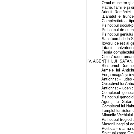
Omul muncitor şi demn de Mara
Patrie, familie şi onoare.......
Arienii României................
„Banatul e fruncea”.............
Complexitatea tipului sudic....
Psihotipul social-pragmatic 
Psihotipul de esenţă christică 
Psihotipul geniului şi al titanu
Sanctuarul de la Sarmisegetu
Izvorul celest al genialităţii..
Titanii – salvatorii speciei um
Teoria complexului Cain – 
Cele 7 rase umane...............
IV. AGENŢII LUI SATAN............
Blestemul Dumnezeului biblic..
Armele lui Antichrist...........
Forţa neagră şi învrăjbirea po
Antichrist = iudeo - masoneria.
Obiectivul lui Antichrist – d
Antichrist – ucenicie în Occide
Complexul genocidic ...........
Psihotipul genocidic............
Agenţii lui Satan...............
Complexul lui Nabucodonosor ..
Templul lui Solomon era foart
Minunile Vechiului Testament...
Psihotipul troglodit – „omul d
Masonii negri şi acordajul sata
Politica – o armă diabolică....
Spiritualizarea Omenirii – mo