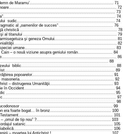
mu’...................................................................... 71
................................................................................... 72
................................................................................... 73
................................................................................. 74
.............................................................................. 74
al „oamenilor de succes” ............................................. 76
................................................................................. 78
lui .............................................................................. 79
za şi geneza Omului.................................................... 81
.................................................................................... 82
ane............................................................................ 83
o nouă viziune asupra geniului român............................. 84
................................................................................. 86
................................................................................ 88
............................................................................. 88
................................................................................. 89
poarelor.................................................................... 91
.............................................................................. 92
istrugerea Umanităţii..................................................... 93
nt............................................................................ 94
................................................................................ 95
................................................................................... 97
................................................................................... 98
........................................................................... 99
e bogat... în bronz................................................... 100
............................................................................ 101
e tip nou” ?.............................................................. 103
nic......................................................................... 105
............................................................................... 106
artea lui Antichrist !.................................................. 107