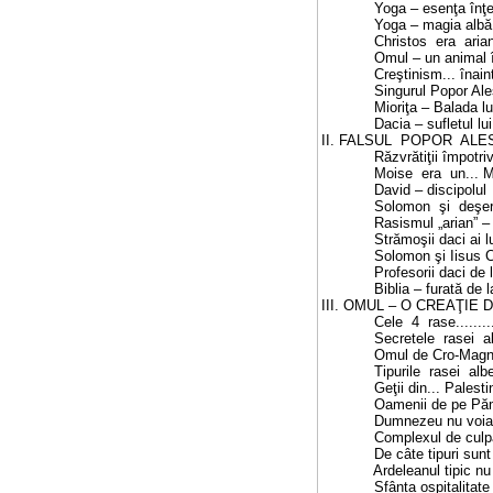
Yoga – esenţa înţelepciunii....
Yoga – magia albă...............
Christos era arian !............
Omul – un animal înzestrat cu 
Creştinism... înainte de Christ
Singurul Popor Ales s-a născut
Mioriţa – Balada lui... Iisus...
Dacia – sufletul lui Dumnezeu..
II. FALSUL POPOR ALES............
Răzvrătiţii împotriva lui Du
Moise era un... Moş dac ?!....
David – discipolul tracului Or
Solomon şi deşertăciunile......
Rasismul „arian” – o invenţie.
Strămoşii daci ai lui..
Solomon şi Iisus Christos......
Profesorii daci de la Marea Mo
Biblia – furată de la geto-daci 
III. OMUL – O CREAŢIE DIVINĂ 
Cele 4 rase......................
Secretele rasei albe............
Omul de Cro-Magnon a supravi
Tipurile rasei albe.............
Geţii din... Palestina, India ş
Oamenii de pe Pământ – o cop
Dumnezeu nu voia ca omul să
Complexul de culpă edenică.....
De câte tipuri sunt românii ?..
Ardeleanul tipic nu promite da
Sfânta ospitalitate românească.