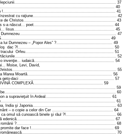
................................................................................. 37
................................................................................. 40
.................................................................................. 41
raţiune...................................................................... 42
os............................................................................. 43
... poet................................................................... 44
................................................................................. 45
............................................................................... 47
............................................................................... 49
mnezeu – „Popor Ales” ?............................................... 49
............................................................................ 50
feu.......................................................................... 51
............................................................................... 52
.. iudaică................................................................... 54
. Moise, Levi, David,
................................................................................. 55
artă....................................................................... 56
............................................................................... 57
COMPLEXĂ.......................................................... 59
................................................................................... 59
................................................................................. 60
eţuit în Ardeal....................................................... 61
................................................................................... 61
i Japonia...................................................................... 63
ie a celor din Cer ................................................... 64
 cunoască binele şi răul ?!.......................................... 66
............................................................................. 67
................................................................................. 68
r face !..................................................................... 69
.............................................................................. 70