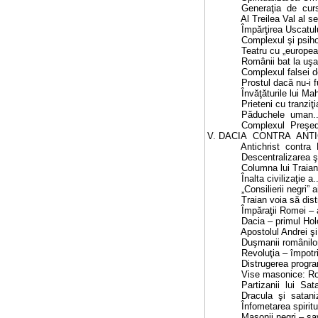
Generaţia de cursă scurtă.....
Al Treilea Val al semidocţilor.
Împărţirea Uscatului în con
Complexul şi psihotipul europe
Teatru cu „europeanul” Pinocc
Românii bat la uşa propriei c
Complexul falsei dependenţe...
Prostul dacă nu-i fudul nu e O
Învăţăturile lui Mahomed către
Prieteni cu tranziţia............
Păduchele uman.................
Complexul Preşedinţiei ........
V. DACIA CONTRA ANTICHRIST.....
Antichrist contra Dacia........
Descentralizarea ştiinţei Mari
Columna lui Traian – benefica 
Înalta civilizaţie a... „barbar
„Consilierii negri” ai lui Traia
Traian voia să distrugă monot
Împăraţii Romei – agenţii Mas
Dacia – primul Holocaust.......
Apostolul Andrei şi migratori
Duşmanii românilor – nume de 
Revoluţia – împotriva... muncii
Distrugerea programată a Româ
Vise masonice: România – sa
Partizanii lui Satan............
Dracula şi satanizarea Români
Înfometarea spirituală a Român
Masonii negri – savanţii lui Sa