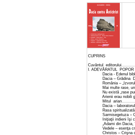
CUPRINS
Cuvântul editorului.................
I. ADEVĂRATUL POPOR ALES.......
Dacia - Edenul biblic şi Zal
Dacia – Grădina Domnului.......
România – „Izvorul Neamurilor”
Mai multe rase, un singur stră
Nu există „rase pure” genetic..
Arienii erau nobili geto-daci...
Mitul arian......................
Dacia – laboratorul edenic a
Rasa spiritualizată a dacilor...
Sarmisegetuza – Centrul Spiri
Iniţiaţii indieni îşi caută ob
„Adami din Dacia, înmulţiţi-
Vedele – esenţa credinţei în 
Christos – Crişna de pe...Criş 