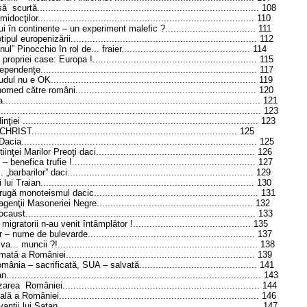
............................................................................ 108
.............................................................................. 110
tinente – un experiment malefic ?................................. 111
nizării.................................................................... 112
hio în rol de... fraier............................................... 114
ase: Europa !............................................................ 115
............................................................................ 117
K........................................................................... 119
 români.................................................................. 120
.................................................................................. 121
................................................................................ 123
.............................................................................. 123
...................................................................... 125
.............................................................................. 125
lor Preoţi daci.......................................................... 126
trufie !................................................................... 127
ilor” daci.................................................................... 129
n.............................................................................. 130
eismul dacic............................................................ 131
oneriei Negre......................................................... 132
............................................................................. 133
i n-au venit întâmplător !........................................... 135
bulevarde............................................................. 137
 ?!......................................................................... 138
niei..................................................................... 139
crificată, SUA – salvată........................................... 141
................................................................................. 143
ei........................................................................ 144
iei......................................................................... 146
tan.......................................................................... 147