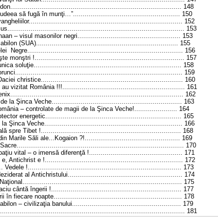
............................................................................ 148
 fugă în munţi…”....................................................... 150
............................................................................ 152
................................................................................. 153
 masonilor negri..................................................... 153
........................................................................ 155
............................................................................ 156
............................................................................. 157
............................................................................ 158
............................................................................... 159
ice......................................................................... 160
România !!!............................................................... 161
.............................................................................. 162
 Veche................................................................... 163
 controlate de magii de la Şinca Veche!...................... 164
rgetic...................................................................... 165
che....................................................................... 166
t !........................................................................ 168
ăli ale...Kogaion ?!................................................. 169
.............................................................................. 170
al – o imensă diferenţă !................................................ 171
t e !....................................................................... 172
............................................................................. 173
 Antichristului........................................................... 174
............................................................................ 175
gerii !................................................................... 177
are noapte.................................................................. 178
ilizaţia banului........................................................ 179
............................................................................................. 181