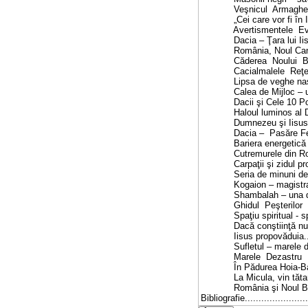
Veşnicul Armaghedon............
„Cei care vor fi în Iudeea să
Avertismentele Evangheliilor...
Dacia – Ţara lui Iisus..........
România, Noul Canaan – visul
Căderea Noului Babilon (SUA).
Cacialmalele Reţelei Negre....
Lipsa de veghe naşte monştri !
Calea de Mijloc – unica soluţie
Dacii şi Cele 10 Porunci.......
Haloul luminos al Daciei christ
Dumnezeu şi Iisus au vizitat 
Dacia – Pasăre Fenix...........
Bariera energetică de la Şinca
Cutremurele din România –
Carpaţii şi zidul protector ene
Seria de minuni de la Şinca Ve
Kogaion – magistrală spre Tibe
Shambalah – una din Marile S
Ghidul Peşterilor Sacre........
Spaţiu spiritual - spaţiu vit
Dacă conştiinţă nu e, Antichris
Iisus propovăduia... Vedele !..
Sufletul – marele deziderat al
Marele Dezastru Naţional......
În Pădurea Hoia-Baciu cântă în
La Micula, vin tătarii în fiec
România şi Noul Babilon – civ
Bibliografie.........................