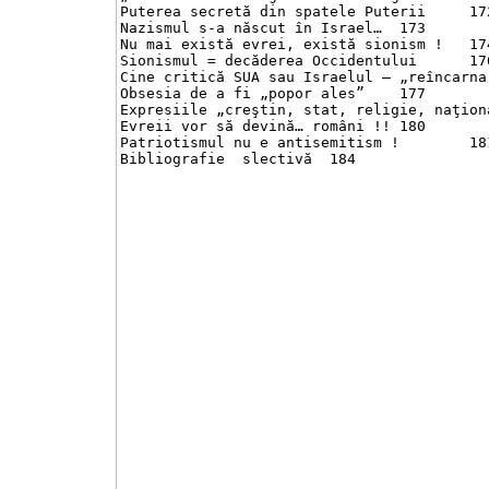
Puterea secretă din spatele Puterii	172

Nazismul s-a născut în Israel…	173

Nu mai există evrei, există sionism !	174

Sionismul = decăderea Occidentului	176

Cine critică SUA sau Israelul – „reîncarnarea
Obsesia de a fi „popor ales”	177

Expresiile „creştin, stat, religie, naţionali
Evreii vor să devină… români !!	180

Patriotismul nu e antisemitism !	181

Bibliografie  slectivă	184
