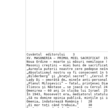
Cuvântul  editorului	3

XV. MASONERIA – PRIMUL MIEL SACRIFICAT	15

Noua Ordine – moarte şi măsuri nemiloase !	15

Masonii creştini – miei buni de sacrificat…	16
„Aureola puterii noastre cere pedepse neîndup
„Absolutismul nostru va fi consecvent în toat
„Bilderberg” şi „braţul secret”: „Cercul Pina
Lady Di – omorâtă de… minele anti-personal	22

„Planul Miloşevici” – fatal… prinţesei Diana 
Iliescu şi Năstase … se joacă cu Cercul	24

Omenirea – 60 ani în slujba lui Israel	25

În 1943, Roosevelt era… mediatorul statului I
„Să nu domine opinia publică, minţile şi inim
Omenia… îndatorează România !	28

„Ei mor toţi când trebuie…”	30
