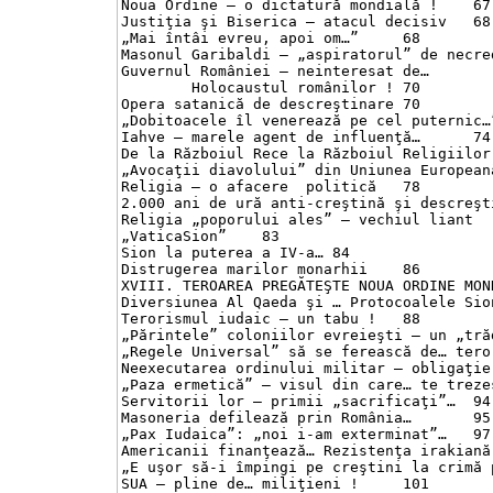
Noua Ordine – o dictatură mondială !	67

Justiţia şi Biserica – atacul decisiv	68

„Mai întâi evreu, apoi om…”	68

Masonul Garibaldi – „aspiratorul” de necredin
Guvernul României – neinteresat de…

        Holocaustul românilor !	70

Opera satanică de descreştinare	70

„Dobitoacele îl venerează pe cel puternic…”	72
Iahve – marele agent de influenţă…	74

De la Războiul Rece la Războiul Religiilor	76

„Avocaţii diavolului” din Uniunea Europeană	77
Religia – o afacere  politică	78

2.000 ani de ură anti-creştină şi descreştina
Religia „poporului ales” – vechiul liant	82

„VaticaSion”	83

Sion la puterea a IV-a…	84

Distrugerea marilor monarhii	86

XVIII. TEROAREA PREGĂTEŞTE NOUA ORDINE MONDIA
Diversiunea Al Qaeda şi … Protocoalele Sionul
Terorismul iudaic – un tabu !	88

„Părintele” coloniilor evreieşti – un „trădăt
„Regele Universal” să se ferească de… teroriş
Neexecutarea ordinului militar – obligaţie le
„Paza ermetică” – visul din care… te trezeşti
Servitorii lor – primii „sacrificaţi”…	94

Masoneria defilează prin România…	95

„Pax Iudaica”: „noi i-am exterminat”…	97

Americanii finanţează… Rezistenţa irakiană	98

„E uşor să-i împingi pe creştini la crimă pol
SUA – pline de… miliţieni !	101
