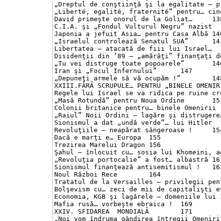
„Dreptul de conştiinţă şi la egalitate – prin
„Liberté, egalité, fraternité” pentru… cine fr
David primeşte onorul de la Goliat…	138

C.I.A. şi „Fondul Vulturul Negru” nazist	139

Japonia a jefuit Asia… pentru Casa Albă	140

„Israelul controlează Senatul SUA”	141

Libertatea – atacată de fiii lui Israel…	143

Disidenţii din ’89 – „amărâţi” finanţaţi de CI
„Tu vei distruge toate popoarele”	146

Iran şi „Focul Infernului”	147

„Depuneţi armele să vă ocupăm !”	148

XXIII.FĂRĂ SCRUPULE… PENTRU „BINELE OMENIRII”	
Regele lui Israel se va ridica pe ruine creşti
„Masă Rotundă” pentru Noua Ordine	151

Colonii britanice pentru… binele Omenirii	152

„Raiul” Noii Ordini – lagăre şi distrugere…	153
Sionismul a dat „undă verde”… lui Hitler	153

Revoluţiile – neapărat sângeroase !	154

Dacă e marţi e… Europa	155

Trezirea Marelui Dragon	156

Şahul – înlocuit cu… sosia lui Khomeini, agent
„Revoluţia portocalie” a fost… albastră	161

Sionismul finanţează antisemitismul !	162

Noul Război Rece	164

Tratatul de la Versailles – privilegii pentru
Bolşevism cu… zeci de mii de capitalişti evrei
Economia, KGB şi lagărele – domeniile lui Isra
Mafia rusă… vorbeşte ebraica !	169

XXIV. SFIDAREA  MONDIALĂ	171

„Noi vom îndruma gândirea întregii Omeniri”	171