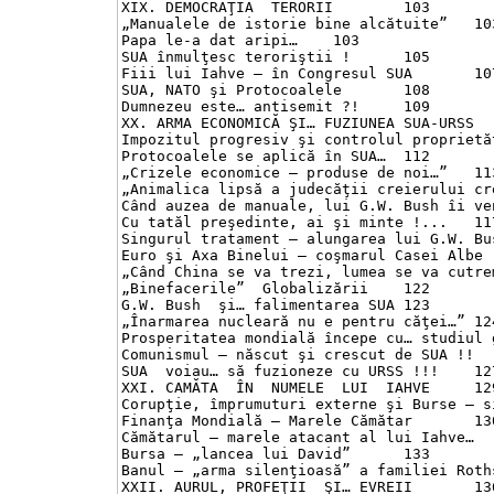
XIX. DEMOCRAŢIA  TERORII	103

„Manualele de istorie bine alcătuite”	103

Papa le-a dat aripi…	103

SUA înmulţesc teroriştii !	105

Fiii lui Iahve – în Congresul SUA	107

SUA, NATO şi Protocoalele	108

Dumnezeu este… antisemit ?!	109

XX. ARMA ECONOMICĂ ŞI… FUZIUNEA SUA-URSS	111

Impozitul progresiv şi controlul proprietăţii	
Protocoalele se aplică în SUA…	112

„Crizele economice – produse de noi…”	113

„Animalica lipsă a judecăţii creierului creşti
Când auzea de manuale, lui G.W. Bush îi venea 
Cu tatăl preşedinte, ai şi minte !...	117

Singurul tratament – alungarea lui G.W. Bush…	
Euro şi Axa Binelui – coşmarul Casei Albe	119

„Când China se va trezi, lumea se va cutremura
„Binefacerile”  Globalizării	122

G.W. Bush  şi… falimentarea SUA	123

„Înarmarea nucleară nu e pentru căţei…”	124

Prosperitatea mondială începe cu… studiul gând
Comunismul – născut şi crescut de SUA !!	126

SUA  voiau… să fuzioneze cu URSS !!!	127

XXI. CAMĂTA  ÎN  NUMELE  LUI  IAHVE	129

Corupţie, împrumuturi externe şi Burse – sinu
Finanţa Mondială – Marele Cămătar	130

Cămătarul – marele atacant al lui Iahve…	131

Bursa – „lancea lui David”	133

Banul – „arma silenţioasă” a familiei Rothschi
XXII. AURUL, PROFEŢII  ŞI… EVREII	136
