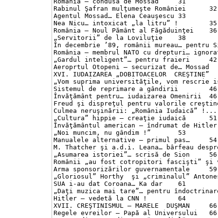
România – condusă de Mossad	31

Rabinul Şafran mulţumeşte României	32

Agentul Mossad… Elena Ceauşescu	33

Nea Nicu… intoxicat „la litru” !	35

România – Noul Pământ al Făgăduinţei	36

„Servitorii” de la Loviluţie	38

În decembrie ’89, românii mureau… pentru Sion	
România – membrul NATO cu drepturi… ignorate	4
„Gardul inteligent”… pentru fraieri	42

Aeroprtul Otopeni – securizat de… Mossad	43

XVI. IUDAIZAREA „DOBITOACELOR  CREŞTINE”	45

„Vom suprima universităţile, vom rescrie isto
Sistemul de reprimare a gândirii	46

Învăţământ pentru… iudaizarea Omenirii	46

Freud şi dispreţul pentru valorile creştine	48
Culmea neruşinării: „România Iudaică” !...	49

„Cultura” hippie – creaţie iudaică	51

Învăţământul american – îndrumat de Hitler !	5
„Noi muncim, nu gândim !”	53

Manualele alternative – primul pas…	54

M. Thatcher şi a.d.i. Leana… bârfeau despre „
„Asumarea istoriei”… scrisă de Sion	56

Românii „au fost cotropitori fascişti” şi vor
Arma sponsorizărilor guvernamentale	59

„Gloriosul” Horthy  şi „criminalul” Antonescu
SUA i-au dat Coroana… Ka dar	61

„Daţi muzica mai tare”… pentru îndoctrinare	62
Hitler – vedetă la CNN !	64

XVII. CREŞTINISMUL – MARELE  DUŞMAN	66

Regele evreilor – Papă al Universului	66
