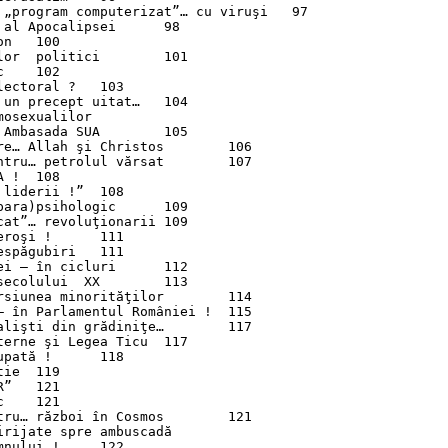
„program computerizat”… cu viruşi	97

l Apocalipsei	98

0

  politici	101



toral ?	103

 precept uitat…	104

osexualilor

basada SUA	105

… Allah şi Christos	106

ru… petrolul vărsat	107

108

derii !”	108

a)psihologic	109

”… revoluţionarii	109

i !	111

ăgubiri	111

– în cicluri	112

olului  XX	113

iunea minorităţilor	114

în Parlamentul României !	115

işti din grădiniţe…	117

ne şi Legea Ticu	117

ă !	118

119

1



u… război în Cosmos	121

irijate spre ambuscadă

ui !	122
