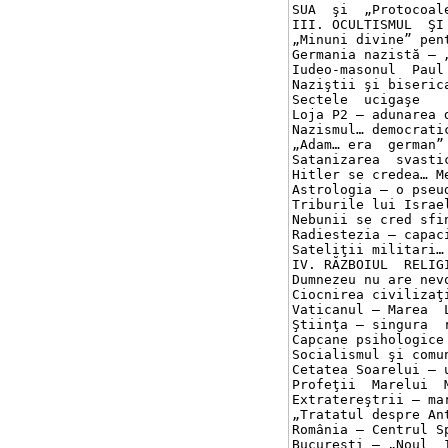
SUA  şi  „Protocoalel
III. OCULTISMUL  ŞI  R
„Minuni divine” pentru
Germania nazistă – „b
Iudeo-masonul  Paul al
Naziştii şi biserica s
Sectele  ucigaşe	72

Loja P2 – adunarea dia
Nazismul… democratic	74
„Adam… era  german” !!
Satanizarea  svasticii
Hitler se credea… Mesi
Astrologia – o pseudo-
Triburile lui Israel –
Nebunii se cred sfinţi
Radiestezia – capacit
Sateliţii militari… n
IV. RĂZBOIUL  RELIGIOS	
Dumnezeu nu are nevoi
Ciocnirea civilizaţii
Vaticanul – Marea  Loj
Ştiinţa – singura  rel
Capcane psihologice p
Socialismul şi comuni
Cetatea Soarelui – un
Profeţii  Marelui  Mon
Extratereştrii – mare
„Tratatul despre Antic
România – Centrul Spi
Bucureşti – „Noul  Ier