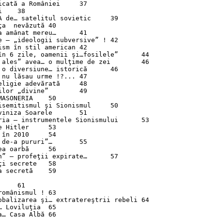
ată a României	37



de… satelitul sovietic	39

 nevăzută	40

amânat mereu…	41

– „ideologii subversive” !	42

m în stil american	42

 6 zile, oamenii şi…fosilele”	44

les” avea… o mulţime de zei	46

 diversiune… istorică	46

u lăsau urme !?...	47

igie adevărată	48

or „divine”	49

ONERIA	50

emitismul şi Sionismul	50

niza Soarele	51

a – instrumentele Sionismului	53

itler	53

 2010	54

e-a pururi”…	55

oarbă	56

 – profeţii expirate…	57

secrete	58

ecretă	59

ânismul !	63

balizarea şi… extratereştrii rebeli	64

oviluţia	65

Casa Albă	66
