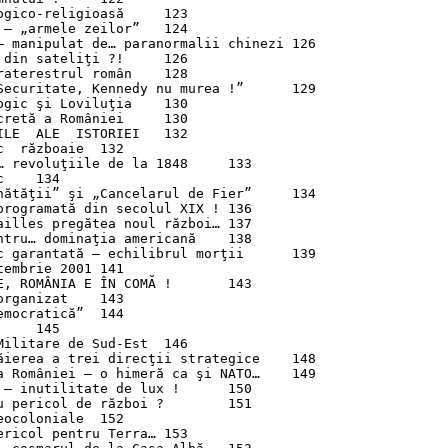
co-religioasă	123

„armele zeilor”	124

manipulat de… paranormalii chinezi	126

n sateliţi ?!	126

erestrul român	128

curitate, Kennedy nu murea !”	129

c şi Loviluţia	130

tă a României	130

  ALE  ISTORIEI	132

războaie	132

revoluţiile de la 1848	133



tăţii” şi „Cancelarul de Fier”	134

ogramată din secolul XIX !	136

lles pregătea noul război…	137

ru… dominaţia americană	138

garantată – echilibrul morţii	139

brie 2001	141

 ROMÂNIA E ÎN COMĂ !	143

anizat	143

cratică”	144

itare de Sud-Est	146

erea a trei direcţii strategice	148

României – o himeră ca şi NATO…	149

 inutilitate de lux !	150

pericol de război ?	151

oloniale	152

col pentru Terra…	153
