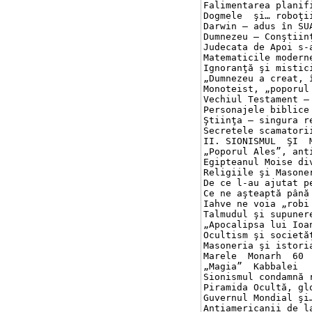
Falimentarea planific
Dogmele  şi… roboţii	38
Darwin – adus în SUA 
Dumnezeu – Conştiinţa 
Judecata de Apoi s-a 
Matematicile moderne 
Ignoranţă şi misticis
„Dumnezeu a creat, în
Monoteist, „poporul a
Vechiul Testament – o
Personajele biblice n
Ştiinţa – singura rel
Secretele scamatoriil
II. SIONISMUL  ŞI  MAS
„Poporul Ales”, antis
Egipteanul Moise divi
Religiile şi Masoneri
De ce l-au ajutat pe H
Ce ne aşteaptă până în
Iahve ne voia „robi d
Talmudul şi supunerea 
„Apocalipsa lui Ioan”
Ocultism şi societăţi 
Masoneria şi istoria s
Marele  Monarh	60

„Magia”  Kabbalei	61

Sionismul condamnă rom
Piramida Ocultă, glo
Guvernul Mondial şi… L
Antiamericanii de la… 