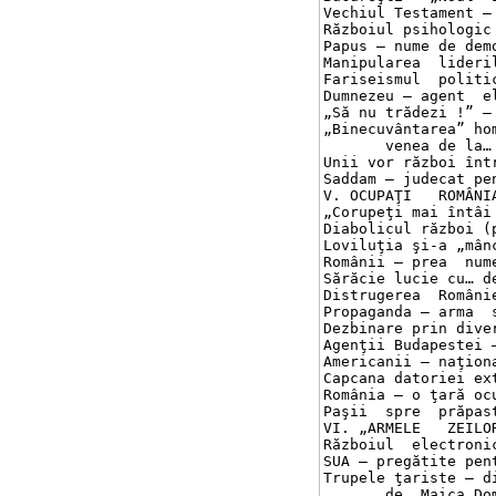
Vechiul Testament – 
Războiul psihologic a
Papus – nume de demon	10
Manipularea  liderilor
Fariseismul  politic	102
Dumnezeu – agent  elec
„Să nu trădezi !” – un
„Binecuvântarea” hom
       venea de la… Am
Unii vor război între
Saddam – judecat pent
V. OCUPAŢI   ROMÂNIA !	
„Corupeţi mai întâi li
Diabolicul război (par
Loviluţia şi-a „mâncat
Românii – prea  numeroş
Sărăcie lucie cu… desp
Distrugerea  României 
Propaganda – arma  sec
Dezbinare prin divers
Agenţii Budapestei – 
Americanii – naţional
Capcana datoriei exter
România – o ţară ocupat
Paşii  spre  prăpastie	
VI. „ARMELE   ZEILOR”	12
Războiul  electronic	121
SUA – pregătite pentr
Trupele ţariste – d
       de… Maica Domnul