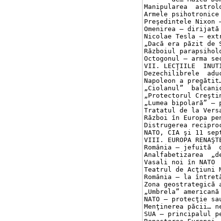
Manipularea  astrologi
Armele psihotronice – 
Preşedintele Nixon – 
Omenirea – dirijată di
Nicolae Tesla – extrat
„Dacă era păzit de Se
Războiul parapsihologi
Octogonul – arma secre
VII. LECŢIILE  INUTILE
Dezechilibrele  aduc  
Napoleon a pregătit… 
„Ciolanul”  balcanic	134
„Protectorul Creştină
„Lumea bipolară” – pr
Tratatul de la Versai
Război în Europa pent
Distrugerea reciproc 
NATO, CIA şi 11 septem
VIII. EUROPA RENAŞTE,
România – jefuită  org
Analfabetizarea  „demo
Vasali noi în NATO	145

Teatrul de Acţiuni Mil
România – la întretăi
Zona geostrategică a 
„Umbrela” americană –
NATO – protecţie sau 
Menţinerea păcii… neoc
SUA – principalul peri