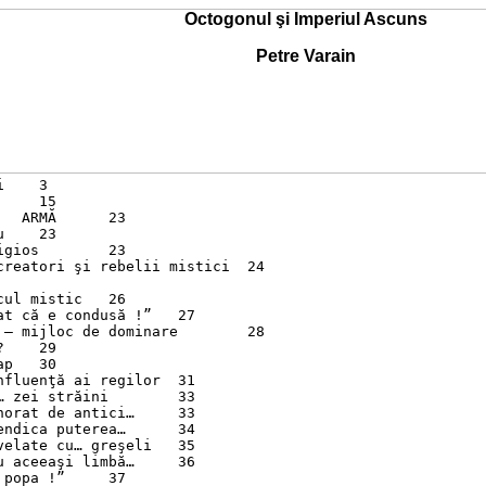
Octogonul şi Imperiul Ascuns
Petre Varain


ARMĂ	23



os	23

eatori şi rebelii mistici	24

 mistic	26

 că e condusă !”	27

 mijloc de dominare	28



0

luenţă ai regilor	31

zei străini	33

rat de antici…	33

dica puterea…	34

late cu… greşeli	35

aceeaşi limbă…	36

pa !”	37
