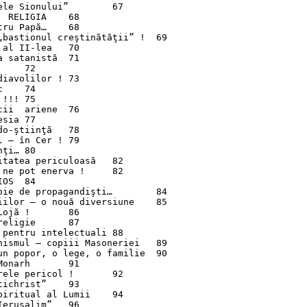
e Sionului”	67

ELIGIA	68

 Papă…	68

astionul creştinătăţii” !	69

 II-lea	70

atanistă	71

volilor !	73



!	75

  ariene	76

a	77

ştiinţă	78

 în Cer !	79

…	80

atea periculoasă	82

e pot enerva !	82

84

e de propagandişti…	84

lor – o nouă diversiune	85

ă !	86

igie	87

entru intelectuali	88

smul – copiii Masoneriei	89

 popor, o lege, o familie	90

arh	91

le pericol !	92

hrist”	93

ritual al Lumii	94

usalim”	96
