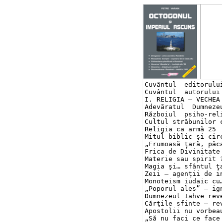
Cuvântul  editorului	3
Cuvântul  autorului	15

I. RELIGIA – VECHEA   
Adevăratul  Dumnezeu	23
Războiul  psiho-religi
Cultul străbunilor cr
Religia ca armă	25

Mitul biblic şi circul
„Frumoasă ţară, păcat
Frica de Divinitate –
Materie sau spirit ?	29
Magia şi… sfântul ţap	3
Zeii – agenţii de inf
Monoteism iudaic cu… 
„Poporul ales” – igno
Dumnezeul Iahve reven
Cărţile sfinte – reve
Apostolii nu vorbeau 
„Să nu faci ce face po