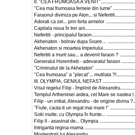
II. "CEA FRUMOASA A VENIT"..................................
"Cea mai frumoasa femeie din lume" ........................
Faraonul diviniza pe Aton... si Nefertiti.....................
Adorati ca zei... prin forta armelor ............................
Capitala noua în trei ani...........................................
Nefertiti - principalul faraon......................................
Akhenaton - bolnav dupa Soare… ............................
Akhenaton si moartea Imperiului...............................
Nefertiti a murit sau... a devenit faraon ? .................
Generalul Horemheb - adevaratul faraon ..................
"Criminalul de la Akhetaton" ....................................
"Cea frumoasa" a "plecat"... mutilata ?!....................
III. OLYMPIA, GENIUL NEFAST ................................
Visul regelui Filip - împlinit de Alexandru.................
Templul Arthemisei ardea, cel Mare se nastea !........
Filip - un initiat, Alexandru - de origine divina ?.......
"Fiule, cauta-ti un regat mai mare !" .........................
Sotii multe, cu Olympia în frunte... ...........................
Filip II - asasinat de... Olympia ................................
Intriganta regina-mama ............................................
Mostenitorii lui Alexandru ........................................