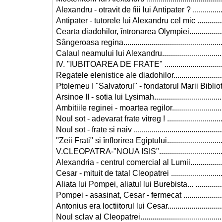
Alexandru - otravit de fiii lui Antipater ? ...................
Antipater - tutorele lui Alexandru cel mic .................
Cearta diadohilor, întronarea Olympiei......................
Sângeroasa regina...................................................
Calaul neamului lui Alexandru..................................
IV. "IUBITOAREA DE FRATE" ...................................
Regatele elenistice ale diadohilor.............................
Ptolemeu I "Salvatorul" - fondatorul Marii Biblioteci .
Arsinoe II - sotia lui Lysimah.....................................
Ambitiile reginei - moartea regilor.............................
Noul sot - adevarat frate vitreg ! ..............................
Noul sot - frate si naiv .............................................
"Zeii Frati" si înflorirea Egiptului...............................
V.CLEOPATRA-"NOUA ISIS".....................................
Alexandria - centrul comercial al Lumii.....................
Cesar - mituit de tatal Cleopatrei .............................
Aliata lui Pompei, aliatul lui Burebista... ..................
Pompei - asasinat, Cesar - fermecat ........................
Antonius era loctiitorul lui Cesar...............................
Noul sclav al Cleopatrei...........................................