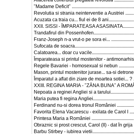
"Madame Deficit" ....................................................
Revolutia si strania neinterventie a Austriei ............
Acuzata ca traia cu... fiul ei de 8 ani........................
XXII. SISSI - ÎMPARATEASA ASASINATA.................
Trandafirul din Possenhofen....................................
Franz-Joseph n-a vrut-o pe sora ei... .......................
Sufocata de soacra..................................................
Calatoarea... doar cu vacile.....................................
Împarateasa si printul mostenitor - antimonarhisti !..
Regele Bavariei - homosexual si nebun ..................
Mason, printul mostenitor jurase... sa-si detroneze 
Împaratul a aflat din ziare de moartea sotiei... ? ......
XXIII. REGINA MARIA - "ZÂNA BUNA" A ROMÂNIEI .
Nepoata a reginei Angliei si a tarului.......................
Maria putea fi regina Angliei....................................
Ferdinand nu-si dorea tronul României ...................
Favorita Elena Vacarescu - exilata de Carol I .........
Printesa Maria a României ......................................
Obraznic si prost crescut, Carol (II) - dat în grija 
Barbu Stirbey - iubirea vietii....................................