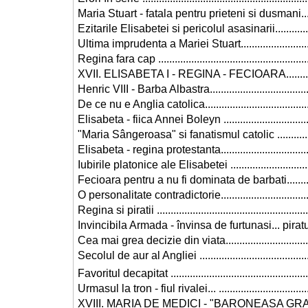
Maria Stuart - fatala pentru prieteni si dusmani........
Ezitarile Elisabetei si pericolul asasinarii................
Ultima imprudenta a Mariei Stuart............................
Regina fara cap ......................................................
XVII. ELISABETA I - REGINA - FECIOARA................
Henric VIII - Barba Albastra.....................................
De ce nu e Anglia catolica.......................................
Elisabeta - fiica Annei Boleyn .................................
"Maria Sângeroasa" si fanatismul catolic ................
Elisabeta - regina protestanta..................................
Iubirile platonice ale Elisabetei ...............................
Fecioara pentru a nu fi dominata de barbati.............
O personalitate contradictorie..................................
Regina si piratii ......................................................
Invincibila Armada - învinsa de furtunasi... piratul
Cea mai grea decizie din viata.................................
Secolul de aur al Angliei .........................................
Favoritul decapitat ..................................................
Urmasul la tron - fiul rivalei... .................................
XVIII. MARIA DE MEDICI - "BARONEASA GRASA" ..