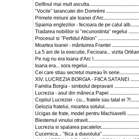
Delfinul mai mult asculta..........................................
"Vocile" tarancutei din Domrémi ...............................
Primele minuni ale Ioanei d'Arc................................
Spaima englezilor - fecioara de pe calul alb.............
Tradarea nobililor si "recunostinta" regelui ..............
Procesul si "Perfidul Albion" ....................................
Moartea Ioanei - mântuirea Frantei ..........................
La 5 ani de la executie, Fecioara... vizita Orléans !...
Pe rug nu era Ioana d'Arc !.......................................
Ioana era... sora regelui............................................
Cei care stiau secretul mureau în serie.....................
XIV. LUCREZIA BORGIA - FIICA SATANEI ................
Familia Borgia - simbolul depravarii ........................
Lucrezia - asul din mâneca Papei ............................
Copilul Lucreziei - cu... fratele sau tatal ei ?!............
Gelozia fratelui, moartea sotului...............................
Ucigas de frate, model pentru Machiavelli ................
Blestemul vinului otravit...........................................
Lucrezia si spalarea pacatelor..................................
Cucernica... "fiica a diavolului"................................