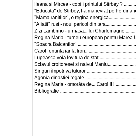
Ileana si Mircea - copiii printului Stirbey ? ..............
"Educata" de Stirbey, l-a manevrat pe Ferdinand... ..
"Mama ranitilor", o regina energica..........................
"Aliatii" rusi - noul pericol din tara...........................
Zizi Lambrino - urmasa... lui Charlemagne...............
Regina Maria - turneu european pentru Marea Unire
"Soacra Balcanilor" ................................................
Carol renunta iar la tron...........................................
Lupeasca voia lovitura de stat.................................
Sclavul croitoresei si naivul Maniu...........................
Singuri împotriva tuturor .........................................
Agonia dinastiei regale ...........................................
Regina Maria - omorâta de... Carol II ! ....................
Bibliografie ..............................................................