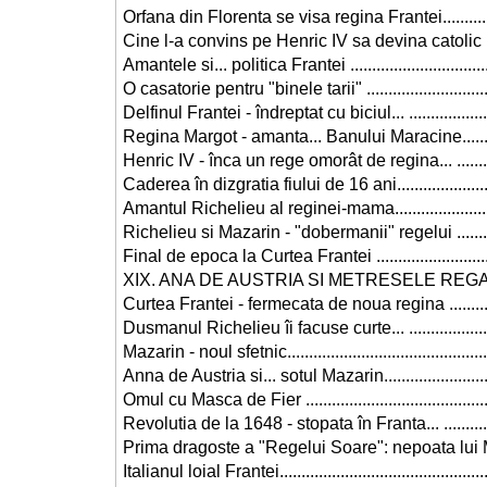
Orfana din Florenta se visa regina Frantei...............
Cine l-a convins pe Henric IV sa devina catolic .......
Amantele si... politica Frantei .................................
O casatorie pentru "binele tarii" ..............................
Delfinul Frantei - îndreptat cu biciul... .....................
Regina Margot - amanta... Banului Maracine............
Henric IV - înca un rege omorât de regina... ............
Caderea în dizgratia fiului de 16 ani........................
Amantul Richelieu al reginei-mama..........................
Richelieu si Mazarin - "dobermanii" regelui .............
Final de epoca la Curtea Frantei .............................
XIX. ANA DE AUSTRIA SI METRESELE REGALE......
Curtea Frantei - fermecata de noua regina ..............
Dusmanul Richelieu îi facuse curte... ......................
Mazarin - noul sfetnic..............................................
Anna de Austria si... sotul Mazarin...........................
Omul cu Masca de Fier ...........................................
Revolutia de la 1648 - stopata în Franta... ..............
Prima dragoste a "Regelui Soare": nepoata lui Maz
Italianul loial Frantei................................................