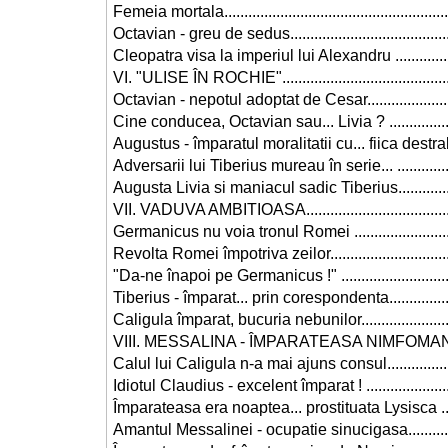
Femeia mortala.........................................................
Octavian - greu de sedus..........................................
Cleopatra visa la imperiul lui Alexandru ...................
VI. "ULISE ÎN ROCHIE".............................................
Octavian - nepotul adoptat de Cesar.........................
Cine conducea, Octavian sau... Livia ? ....................
Augustus - împaratul moralitatii cu... fiica destrabal
Adversarii lui Tiberius mureau în serie... ..................
Augusta Livia si maniacul sadic Tiberius..................
VII. VADUVA AMBITIOASA........................................
Germanicus nu voia tronul Romei ............................
Revolta Romei împotriva zeilor.................................
"Da-ne înapoi pe Germanicus !" ...............................
Tiberius - împarat... prin corespondenta....................
Caligula împarat, bucuria nebunilor..........................
VIII. MESSALINA - ÎMPARATEASA NIMFOMANA........
Calul lui Caligula n-a mai ajuns consul.....................
Idiotul Claudius - excelent împarat ! ........................
Împarateasa era noaptea... prostituata Lysisca .........
Amantul Messalinei - ocupatie sinucigasa................