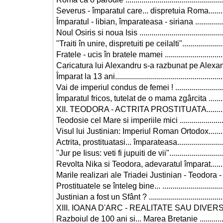
Severus - împaratul care... dispretuia Roma.............
Împaratul - libian, împarateasa - siriana ..................
Noul Osiris si noua Isis ............................................
"Traiti în unire, dispretuiti pe ceilalti"........................
Fratele - ucis în bratele mamei ................................
Caricatura lui Alexandru s-a razbunat pe Alexandria.
Împarat la 13 ani.......................................................
Vai de imperiul condus de femei ! ............................
Împaratul fricos, tutelat de o mama zgârcita .............
XII. TEODORA - ACTRITA PROSTITUATA..................
Teodosie cel Mare si imperiile mici ..........................
Visul lui Justinian: Imperiul Roman Ortodox..............
Actrita, prostituatasi... împarateasa..........................
"Jur pe Iisus: veti fi jupuiti de vii".............................
Revolta Nika si Teodora, adevaratul împarat.............
Marile realizari ale Triadei Justinian - Teodora - Be
Prostituatele se înteleg bine... .................................
Justinian a fost un Sfânt ? .......................................
XIII. IOANA D'ARC - REALITATE SAU DIVERSIUNE 
Razboiul de 100 ani si... Marea Bretanie ..................