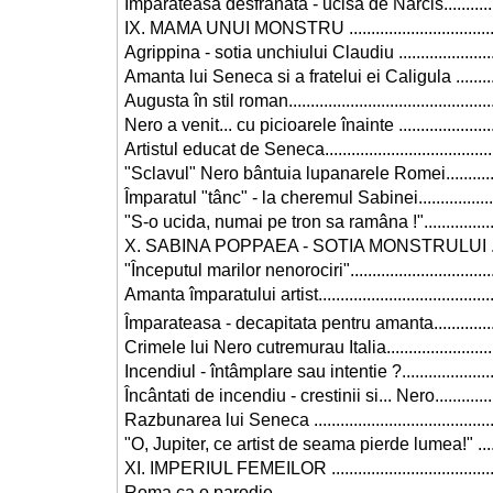
Împarateasa desfrânata - ucisa de Narcis.................
IX. MAMA UNUI MONSTRU .......................................
Agrippina - sotia unchiului Claudiu ..........................
Amanta lui Seneca si a fratelui ei Caligula ...............
Augusta în stil roman................................................
Nero a venit... cu picioarele înainte .........................
Artistul educat de Seneca.........................................
"Sclavul" Nero bântuia lupanarele Romei..................
Împaratul "tânc" - la cheremul Sabinei......................
"S-o ucida, numai pe tron sa ramâna !".....................
X. SABINA POPPAEA - SOTIA MONSTRULUI ............
"Începutul marilor nenorociri"...................................
Amanta împaratului artist..........................................
Împarateasa - decapitata pentru amanta...................
Crimele lui Nero cutremurau Italia............................
Incendiul - întâmplare sau intentie ?.........................
Încântati de incendiu - crestinii si... Nero..................
Razbunarea lui Seneca ............................................
"O, Jupiter, ce artist de seama pierde lumea!" ..........
XI. IMPERIUL FEMEILOR ..........................................
Roma ca o parodie ...................................................