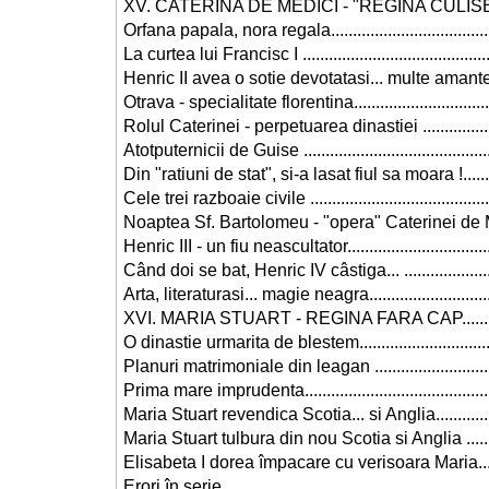
XV. CATERINA DE MEDICI - "REGINA CULISELOR".
Orfana papala, nora regala......................................
La curtea lui Francisc I ...........................................
Henric II avea o sotie devotatasi... multe amante ....
Otrava - specialitate florentina.................................
Rolul Caterinei - perpetuarea dinastiei ...................
Atotputernicii de Guise ...........................................
Din "ratiuni de stat", si-a lasat fiul sa moara !..........
Cele trei razboaie civile ..........................................
Noaptea Sf. Bartolomeu - "opera" Caterinei de Med
Henric III - un fiu neascultator..................................
Când doi se bat, Henric IV câstiga... .......................
Arta, literaturasi... magie neagra.............................
XVI. MARIA STUART - REGINA FARA CAP...............
O dinastie urmarita de blestem.................................
Planuri matrimoniale din leagan ..............................
Prima mare imprudenta............................................
Maria Stuart revendica Scotia... si Anglia.................
Maria Stuart tulbura din nou Scotia si Anglia ...........
Elisabeta I dorea împacare cu verisoara Maria.........
Erori în serie ...........................................................