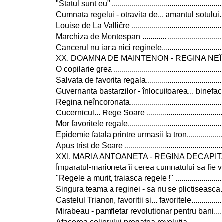
"Statul sunt eu" .......................................................
Cumnata regelui - otravita de... amantul sotului.......
Louise de La Valličre ..............................................
Marchiza de Montespan ..........................................
Cancerul nu iarta nici reginele.................................
XX. DOAMNA DE MAINTENON - REGINA NEÎ
O copilarie grea ......................................................
Salvata de favorita regala........................................
Guvernanta bastarzilor - înlocuitoarea... binefacat
Regina neîncoronata...............................................
Cucernicul... Rege Soare ........................................
Mor favoritele regale................................................
Epidemie fatala printre urmasii la tron.....................
Apus trist de Soare .................................................
XXI. MARIA ANTOANETA - REGINA DECAPITATA ....
Împaratul-marioneta îi cerea cumnatului sa fie viril..
"Regele a murit, traiasca regele !" ..........................
Singura teama a reginei - sa nu se plictiseasca.......
Castelul Trianon, favoritii si... favoritele..................
Mirabeau - pamfletar revolutionar pentru bani..........
Afacerea colierului pregatea revolutia .....................