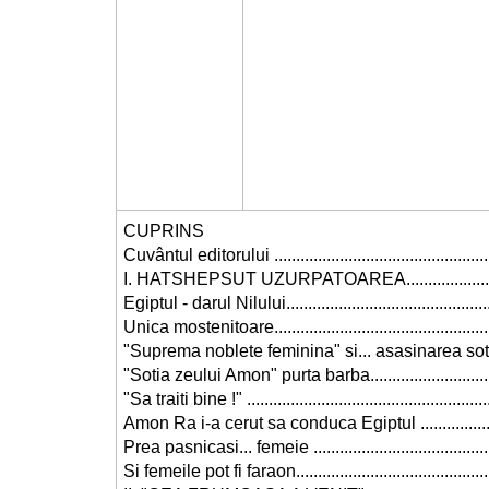
CUPRINS
Cuvântul editorului ....................................................
I. HATSHEPSUT UZURPATOAREA............................
Egiptul - darul Nilului...............................................
Unica mostenitoare...................................................
"Suprema noblete feminina" si... asasinarea sotului .
"Sotia zeului Amon" purta barba...............................
"Sa traiti bine !" .......................................................
Amon Ra i-a cerut sa conduca Egiptul ......................
Prea pasnicasi... femeie ..........................................
Si femeile pot fi faraon..............................................