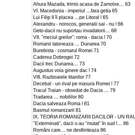
Ahura Mazada, trimis acasa de Zamolxe… 63
VI. Macedonia - imperiul …fara getia 65
Lui Filip II îi placea …pe Litoral ! 65
Alexandru - norocos, generalii sai - nu ! 66
Geto-dacii nu suportau invadatorii… 68
VII. "meciul greilor": roma - dacia ! 70
Romanii tatoneaza … Dunarea 70
Burebista - cosmarul Romei 71
Caderea Dobrogei 72
Dacii trec Dunarea… 73
Augustus voia ginere dac ! 74
VIII. Razboaiele titanilor 77
Decebal - un rival pe masura Romei ! 77
Tracul Traian - obsedat de Dacia … 79
Tradarea … nobililor 80
Dacia salveaza Roma ! 81
Basmul romanizarii 81
IX. TEORIA ROMANIZARII DACILOR - UN R
"Exterminati", dacii s-au "mutat" în sud !… 86
Români care… ne desfiinteaza 86