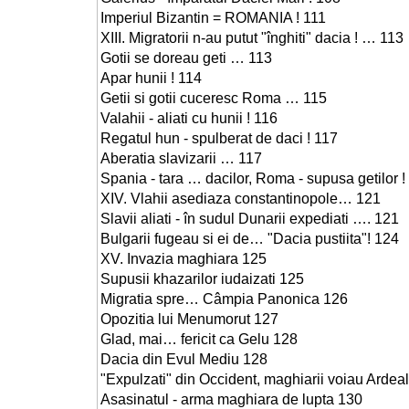
Imperiul Bizantin = ROMANIA ! 111
XIII. Migratorii n-au putut "înghiti" dacia ! … 113
Gotii se doreau geti … 113
Apar hunii ! 114
Getii si gotii cuceresc Roma … 115
Valahii - aliati cu hunii ! 116
Regatul hun - spulberat de daci ! 117
Aberatia slavizarii … 117
Spania - tara … dacilor, Roma - supusa getilor !
XIV. Vlahii asediaza constantinopole… 121
Slavii aliati - în sudul Dunarii expediati …. 121
Bulgarii fugeau si ei de… "Dacia pustiita"! 124
XV. Invazia maghiara 125
Supusii khazarilor iudaizati 125
Migratia spre… Câmpia Panonica 126
Opozitia lui Menumorut 127
Glad, mai… fericit ca Gelu 128
Dacia din Evul Mediu 128
"Expulzati" din Occident, maghiarii voiau Ardea
Asasinatul - arma maghiara de lupta 130