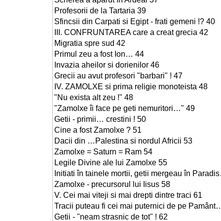
Profesorii de la Tartaria 39
Sfincsii din Carpati si Egipt - frati gemeni !? 40
III. CONFRUNTAREA care a creat grecia 42
Migratia spre sud 42
Primul zeu a fost Ion… 44
Invazia aheilor si dorienilor 46
Grecii au avut profesori "barbari" ! 47
IV. ZAMOLXE si prima religie monoteista 48
"Nu exista alt zeu !" 48
"Zamolxe îi face pe geti nemuritori…" 49
Getii - primii… crestini ! 50
Cine a fost Zamolxe ? 51
Dacii din …Palestina si nordul Africii 53
Zamolxe = Saturn = Ram 54
Legile Divine ale lui Zamolxe 55
Initiati în tainele mortii, getii mergeau în Parad
Zamolxe - precursorul lui Iisus 58
V. Cei mai viteji si mai drepti dintre traci 61
Tracii puteau fi cei mai puternici de pe Pamânt
Getii - "neam strasnic de tot" ! 62