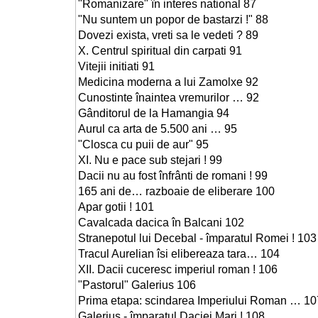
"Romanizare" în interes national 87
"Nu suntem un popor de bastarzi !" 88
Dovezi exista, vreti sa le vedeti ? 89
X. Centrul spiritual din carpati 91
Vitejii initiati 91
Medicina moderna a lui Zamolxe 92
Cunostinte înaintea vremurilor … 92
Gânditorul de la Hamangia 94
Aurul ca arta de 5.500 ani … 95
"Closca cu puii de aur" 95
XI. Nu e pace sub stejari ! 99
Dacii nu au fost înfrânti de romani ! 99
165 ani de… razboaie de eliberare 100
Apar gotii ! 101
Cavalcada dacica în Balcani 102
Stranepotul lui Decebal - împaratul Romei ! 103
Tracul Aurelian îsi elibereaza tara… 104
XII. Dacii cuceresc imperiul roman ! 106
"Pastorul" Galerius 106
Prima etapa: scindarea Imperiului Roman … 10
Galerius - împaratul Daciei Mari ! 108