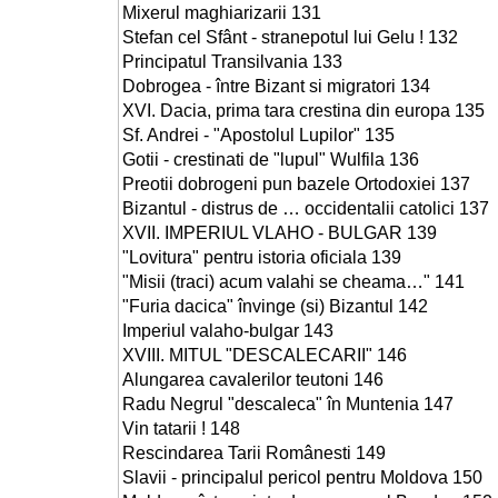
Mixerul maghiarizarii 131
Stefan cel Sfânt - stranepotul lui Gelu ! 132
Principatul Transilvania 133
Dobrogea - între Bizant si migratori 134
XVI. Dacia, prima tara crestina din europa 135
Sf. Andrei - "Apostolul Lupilor" 135
Gotii - crestinati de "lupul" Wulfila 136
Preotii dobrogeni pun bazele Ortodoxiei 137
Bizantul - distrus de … occidentalii catolici 137
XVII. IMPERIUL VLAHO - BULGAR 139
"Lovitura" pentru istoria oficiala 139
"Misii (traci) acum valahi se cheama…" 141
"Furia dacica" învinge (si) Bizantul 142
Imperiul valaho-bulgar 143
XVIII. MITUL "DESCALECARII" 146
Alungarea cavalerilor teutoni 146
Radu Negrul "descaleca" în Muntenia 147
Vin tatarii ! 148
Rescindarea Tarii Românesti 149
Slavii - principalul pericol pentru Moldova 150