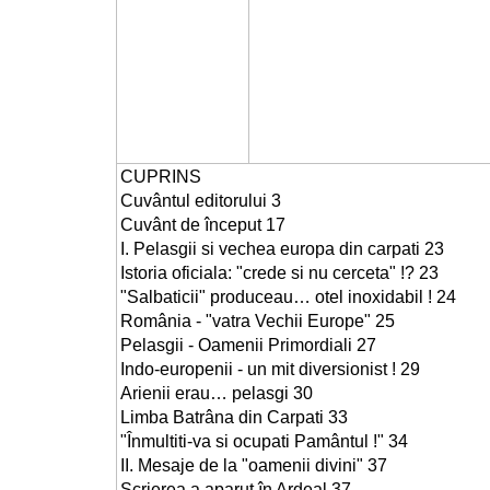
CUPRINS
Cuvântul editorului 3
Cuvânt de început 17
I. Pelasgii si vechea europa din carpati 23
Istoria oficiala: "crede si nu cerceta" !? 23
"Salbaticii" produceau… otel inoxidabil ! 24
România - "vatra Vechii Europe" 25
Pelasgii - Oamenii Primordiali 27
Indo-europenii - un mit diversionist ! 29
Arienii erau… pelasgi 30
Limba Batrâna din Carpati 33
"Înmultiti-va si ocupati Pamântul !" 34
II. Mesaje de la "oamenii divini" 37
Scrierea a aparut în Ardeal 37