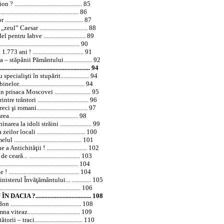
........................................... 85
............................................. 86
................................................ 87
eul” Caesar ................................ 88
ntru Iahve ............................ 89
............................................. 90
 ani ! .................................. 91
a
– stăpânii Pământului................... 92
................................................... 94
cialişti în stupărit................... 94
.......................................... 94
risaca Moscovei ........................ 95
trântori .................................. 96
 romani.................................. 97
........................................ 98
rea la idoli străini ..................... 99
 locali ................................ 100
............................................ 101
tichităţii ! ........................... 102
ă... .................................. 103
........................................... 104
........................................... 104
sterul Învăţământului... ............. 105
................................................ 106
 ÎN
DACIA
?..................................... 108
......................................... 108
eaz................................... 109
– traci................................ 110