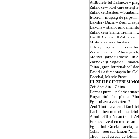
Atributele lui Zalmoxe – plagiate de
Zalmoxe – „Cel care este şi nu este”..
Zalmoxe Basileul – Străbunul zeilor .
Istorici... muşcaţi de şarpe..............
Daksha /
Dacia
– Zeul Creaţiei !....
Dakcha – strămoşul oamenilor...........
Zalmoxe şi Sfânta Treime.................
Dao = Brahman = Zalmoxe ...............
Misterele divinilor daci ..................
Orfeu şi originea Universului ..........
Zeii arieni – în...
Africa
şi relig
Motivul şarpelui dacic – în America
Zalmoxe şi Kogaion – modele univers
Taina „gropilor ritualice” dacice ......
David i-a furat praştia lui Goliat... ...
Decebal, Marele Preot.....................
III. ZEII EGIPTENI ŞI MODELUL AR
Zeii daci din...
China
..............
Hermes purta... pălărie etruscă ........
Purgatoriul e la... planeta Pluton ! ...
Egiptul avea zei arieni ? ................
Zeul Thot – avocatul familiei Osiris .
Dacii – inventatorii medicinii preven
Afroditei îi plăceau tracii. Zei şi mu
Hermes – zeul cu multe sarcini ........
Egipt
,
Ind
, Grecia – aceiaşi zei, 
Osiris – zeu sau faraon ?.................
Thot – zeul cu cap de ibis................