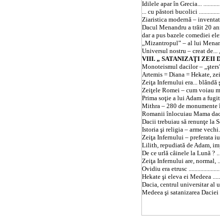
Idilele apar în Grecia... .................
... cu păstori bucolici ....................
Ziaristica modernă – inventată de un
Dacul Menandru a trăit 20 an
dar a pus bazele comediei elenistice 
„Mizantropul” – al lui Menandru.......
Universul nostru – creat de... „Poetu
VIII. „ SATANIZAŢI ZEII DACIEI ! ”.
Monoteismul dacilor – „şters”...
Artemis = Diana = Hekate, zeiţa Inf
Zeiţa Infernului era... blândă şi
Zeiţele Romei – cum voiau meşterii 
Prima soţie a lui Adam a fugit... pe
Mithra – 280 de monumente 
Romanii înlocuiau Mama dacilor 
Dacii trebuiau să renunţe la So
Istoria şi religia – arme vechi..........
Zeiţa Infernului – preferata iudeo
Lilith, repudiată de Adam, impusă
De ce urlă câinele la Lună ? ...........
Zeiţa Infernului are, normal, ... 6 mâ
Ovidiu era etrusc ..........................
Hekate şi eleva ei Medeea ..............
Dacia
, centrul universitar al une
Medeea şi satanizarea Daciei ..........