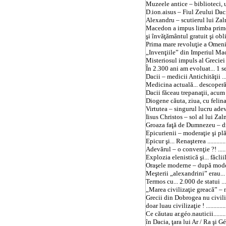
Muzeele antice – biblioteci, u
D.ion.aisus – Fiul Zeului Daciei ......
Alexandru – scutierul lui Zalmoxe ...
Macedon a impus limba primo
şi învăţământul gratuit şi obligatori
Prima mare revoluţie a Omenirii civi
„Invenţiile” din Imperiul Ma
Misteriosul impuls al Greciei elenist
În 2.300 ani am evoluat... 1 secundă 
Dacii – medicii Antichităţii ............
Medicina actuală... descoperă pe ant
Dacii făceau trepanaţii, acum s
Diogene căuta, ziua, cu felin
Virtutea – singurul lucru adevărat. 
Iisus Christos – sol al lui Zalmoxe ! 
Groaza faţă de Dumnezeu – diver
Epicurienii – moderaţie şi plăcerea
Epicur şi... Renaşterea ...................
Adevărul – o convenţie ?! ..............
Explozia elenistică şi... făcliile daci
Oraşele moderne – după modelul etru
Meşterii „alexandrini” erau... geto-d
Termos cu... 2.000 de statui ............
„Marea civilizaţie greacă” – num
Grecii din Dobrogea nu civilizau,.....
doar luau civilizaţie ! ...................
Ce căutau ar.géo.nauticii................
în
Dacia
,
ţara
lui Ar / Ra şi Gé ?....