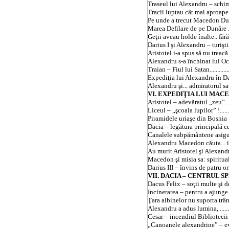
Traseul lui Alexandru – schimbat 
Tracii luptau cât mai aproape de Cer 
Pe unde a trecut Macedon Dunărea ...
Marea Defilare de pe Dunăre ...........
Geţii aveau holde înalte.. fără ref
Darius I şi Alexandru – turiştii ne
Aristotel i-a spus să nu treacă Dunăr
Alexandru s-a închinat lui Oceano
Traian – Fiul lui Satan...................
Expediţia lui Alexandru în
D
Alexandru şi... admiratorul satanic 
VI. EXPEDIŢIA LUI MACEDON ŞI
Aristotel – adevăratul „zeu”............
Liceul – „şcoala lupilor” !..............
Piramidele uriaşe din
Bosnia
.
Dacia
– legătura principală cu... S
Canalele subpământene asigură..
Alexandru Macedon căuta... intră
Au murit Aristotel şi Alexandru ?! ....
Macedon şi misia sa: spiritualizar
Darius III – învins de patru ori........
VII.
DACIA
– CENTRUL SPIRITU
Dacus Felix – soţii multe şi devotate
Incinerarea – pentru a ajunge m
Ţara
albinelor nu suporta trântorii ! 
Alexandru a adus lumina, ...............
Cesar – incendiul Bibliotecii
„Canoanele alexandrine” – evide