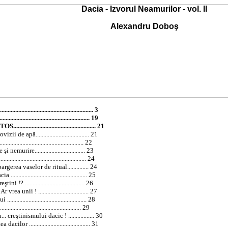
Dacia - Izvorul Neamurilor - vol. II
Alexandru Doboş
.................................................... 3
............................................................ 19
............................................... 21
de apă................................... 21
............................................. 22
nemurire................................. 23
............................................... 24
rgerea vaselor de ritual.............. 24
cia
.................................................. 25
? ....................................... 26
a unii ! ................................. 27
.............................................. 28
........................................... 29
 creştinismului dacic ! ................. 30
lor ........................................ 31