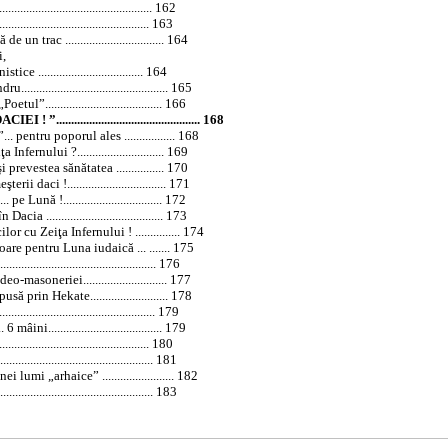
............................................. 162
............................................ 163
 trac ................................. 164
i,
................................... 164
.......................................... 165
l”....................................... 166
............................................... 168
 pentru poporul ales ................. 168
ernului ?............................. 169
 prevestea sănătatea ................ 170
daci !................................. 171
 Lună !................................. 172
în
Dacia
....................................... 173
cu Zeiţa Infernului ! ............... 174
are pentru Luna iudaică ... ....... 175
........................................... 176
-masoneriei............................ 177
 prin Hekate.......................... 178
........................................... 179
ini...................................... 179
............................................. 180
.......................................... 181
i lumi „arhaice” ........................ 182
......................................... 183