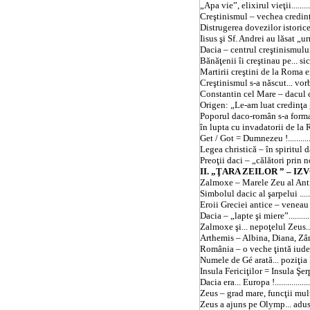
„Apa vie”, elixirul vieţii.................
Creştinismul – vechea credinţă... a 
Distrugerea dovezilor istorice din 
Iisus şi Sf. Andrei au lăsat „
Dacia
– centrul creştinismului.........
Bănăţenii îi creştinau pe... sicilieni .
Martirii creştini de la Roma erau daci
Creştinismul s-a născut... vorbind 
Constantin cel Mare – dacul cel creşt
Origen: „Le-am luat credinţa geţilor !
Poporul daco-român s-a format
în lupta cu invadatorii de la Roma ...
Get / Got = Dumnezeu !....................
Legea christică – în spiritul dacic.....
Preoţii daci – „călători prin nori” !...
II. „
ŢARA
ZEILOR ” – IZVORUL 
Zalmoxe – Marele Zeu al Antichităţii 
Simbolul dacic al şarpelui ..............
Eroii Greciei antice – veneau 
Dacia
– „lapte şi miere”.................
Zalmoxe şi... nepoţelul Zeus............
Arthemis – Albina, Diana, Zâna.........
România – o veche ţintă iudeo-mason
Numele de Gé arată... poziţia P
Insula Fericiţilor = Insula Şerpilor ...
Dacia
era... Europa !.....................
Zeus – grad mare, funcţii multe........
Zeus a ajuns pe Olymp... adus de dor