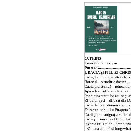
CUPRINS
Cuvântul editorului ........................
P
...................................
ROLOG
I.
DACIA
ŞI FIUL EI CHRISTOS.......
Dacii, Columna şi ultimele provizii 
Botezul – o tradiţie dacică ..............
Dacia
preistorică – reincarnare şi 
Apa – Izvorul Vieţii la arieni ..........
Îmbăierea statuilor zeilor şi spa
Ritualul apei – difuzat din
Da
Dacii de pe Columnă erau... creştini !
Zalmoxe, robul lui Pitagora ? Ar vre
Dacii şi transmigraţia sufletului ......
Dacii şi... miruirea Domnului...........
Invazia lui Traian – împotriva...
„Băutura zeilor” şi longevitatea daci