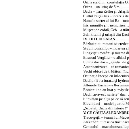
Osiris era din... constelaţia Orion ? ..
Osiris – un uriaş de 5 m !................
Dacia
–
Ţara
Zeilor şi Uriaşilor ....
Cultul zeiţei
Isis
– interzis de „z
Numele secret al lui Ra – model pe
Isis
, mumiile şi... nemurirea ...........
Muşcat de cobră, Geb... a trăit 1.773
Zeii, titanii şi uriaşii din
Daci
IV. FIII LUI SATAN.........................
Războinicii romani se credeau spe
Stupii romanilor – moartea albinelor..
Lingviştii români şi mierea din p
Etruscul Vergiliu – o albină printre 
Limba dacilor – „găsită” de greci şi
Americanizarea... ca romanizarea......
Vechi obicei de trădători: închina
Ocupaţia începe cu înlocuirea zeilor
Dacilor li s-a furat... şi hydromelul .
Albinele Daciei – a 8-a minune a An
Romanii ne-au luat şi măştile de cear
Dacii „n-aveau scriere” dar... ..........
îi învăţau pe alţii pe ce să scrie ! ....
Elevii daci – model pentru Mini
„Scoateţi
Dacia
din Istorie !” ......
V. CE CĂUTA ALEXANDRU
Traco-geţii – teama lui Macedon ......
Alexandru uitase că trac însemna vit
Generalul – macedonean, luptătorii 