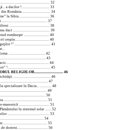
................................................. 32
dacilor !................................ 33
România................................. 34
urme” la
Sibiu
................................... 36
............................................ 37
............................................. 38
 .......................................... 39
româneşte ............................. 40
in....................................... 40
”.......................................... 41
...
....................................... 42
........................................... 43
............................................ 44
.............................................. 45
RELIGIILOR................................. 46
........................................... 46
.............................................. 47
la specializare în
Dacia
... ............. 48
............................................... 49
.......................................... 50
.......................................... 51
ică ................................... 51
ământului în sistemul solar ....... 52
............................................. 53
.............................................. 54
........................................... 55
ieni................................... 56