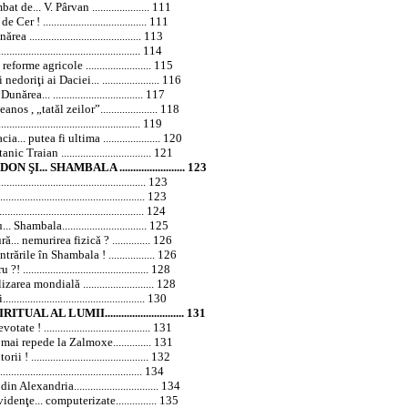
de... V. Pârvan ..................... 111
! ...................................... 111
...................................... 113
......................................... 114
orme agricole ........................ 115
doriţi ai Daciei... ..................... 116
ea... ................................. 117
s , „tatăl zeilor”..................... 118
............................................. 119
acia
... putea fi ultima ..................... 120
Traian ................................. 121
... SHAMBALA ........................ 123
............................................ 123
............................................. 123
.................................................... 124
hambala............................... 125
. nemurirea fizică ? .............. 126
rile în Shambala ! ................. 126
.......................................... 128
ea mondială .......................... 128
............................................ 130
AL AL LUMII............................. 131
 ! ....................................... 131
ai repede la Zalmoxe.............. 131
........................................... 132
........................................... 134
 din
Alexandria
............................... 134
nţe... computerizate............... 135