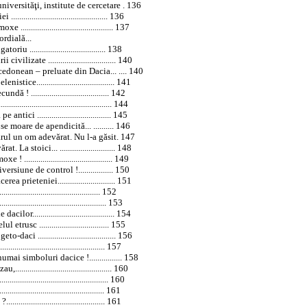
niversităţi, institute de cercetare . 136
......................................... 136
.......................................... 137
rdială...
u ..................................... 138
lizate ................................. 140
cedonean – preluate din
Dacia
... .... 140
ice...................................... 141
! ...................................... 142
............................................. 144
ici .................................... 145
e moare de apendicită... .......... 146
arul un om adevărat. Nu l-a găsit. 147
La stoici... ........................... 148
........................................... 149
siune de control !................. 150
 prieteniei............................ 151
.......................................... 152
........................................... 153
lor........................................ 154
sc .................................. 155
aci ...................................... 156
.......................................... 157
ai simboluri dacice !................ 158
.......................................... 160
............................................... 160
........................................... 161
............................................ 161