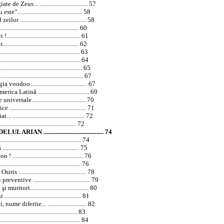
 Zeus... ................................ 57
......................................... 58
........................................... 58
............................................. 60
............................................. 61
........................................ 62
........................................... 63
.......................................... 64
.............................................. 65
............................................. 67
ia voodoo...................................... 67
 Latină .................................. 69
ale.................................... 70
............................................. 71
............................................. 72
........................................... 72
IAN ........................................ 74
...................................................... 74
........................................... 75
............................................ 76
.............................................. 76
............................................ 78
tive ...................................... 79
ritori....................................... 80
........................................... 81
nume diferite... .......................... 82
............................................ 83
............................................ 84