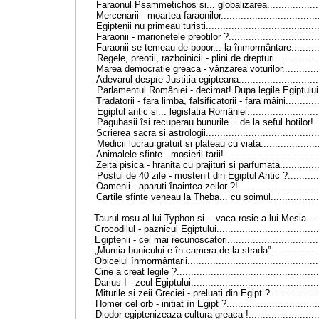
Faraonul Psammetichos si... globalizarea
.................
Mercenarii - moartea faraonilor
.................................
Egiptenii nu primeau turisti
......................................
Faraonii - marionetele preotilor ?
..............................
Faraonii se temeau de popor... la înmormântare
.........
Regele, preotii, razboinicii - plini de drepturi
...............
Marea democratie greaca - vânzarea voturilor
............
Adevarul despre Justitia egipteana
...........................
Parlamentul României - decimat! Dupa legile Egiptului
Tradatorii - fara limba, falsificatorii - fara mâini
...........
Egiptul antic si... legislatia României
........................
Pagubasii îsi recuperau bunurile... de la seful hotilor!
.
Scrierea sacra si astrologii
......................................
Medicii lucrau gratuit si plateau cu viata
...................
Animalele sfinte - mosierii tarii!
................................
Zeita pisica - hranita cu prajituri si parfumata
.............
Postul de 40 zile - mostenit din Egiptul Antic ?
..........
Oamenii - aparuti înaintea zeilor ?!
...........................
Cartile sfinte veneau la Theba... cu soimul
................
Taurul rosu al lui Typhon si... vaca rosie a lui Mesia
....
Crocodilul - paznicul Egiptului
...................................
Egiptenii - cei mai recunoscatori
...............................
„Mumia bunicului e în camera de la strada”
................
Obiceiul înmormântarii
.............................................
Cine a creat legile ?
.................................................
Darius
I
- zeul Egiptului
............................................
Miturile si zeii Greciei - preluati din Egipt ?
................
Homer cel orb - initiat în Egipt ?
...............................
Diodor egiptenizeaza cultura greaca !
........................