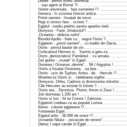
Diodor - primul istoric universal
.................................
...sau agent al Romei ?!
..........................................
Istorie universala... fara sumerieni !?
........................
Geneza - în viziunea Greciei antice
..........................
Primii oameni - învatati de nevoi
...............................
Regi si istorici fara... scriere ?
..................................
Egiptul - mediu prielnic pentru aparitia vietii
...............
Dionysos - Fane „Stralucitul”!
...................................
„Oceanos - obârsia zeilor”
........................................
Blondul Apollo - frate cu... negrul Osiris ?
..................
Egiptenii - „primii oameni”... cu traditii din Dacia
.........
Osiris - primul bautor de vin
.....................................
Civilizatorul Hermes si... Sarmis.e.getu.za
................
Osiris „democratiza” Pamântul... cu armata
...............
Zeii getilor - „mutati” în Egipt!
...................................
Dunarea / Oceanos „devine"... Nil / Aigyptos !
...........
Osiris a învatat Omenirea... sa bea
..........................
Osiris - ucis de Typhon, Anteu - de... Hercule !?
........
Moartea lui Osiris si... celebrarea orgiilor
...................
Dionysos, Orfeu, Cadmos si diversiunea miturilor
.......
Câti Hercules au existat în Istorie ?
..........................
Osiris era... Dyonisos, Pluton, Amon si Zeus !
...........
Zeii domneau 1.200 ani !
.........................................
Osiris si Isis - fiii lui Cronos / Zalmoxe
......................
Egiptenii credeau ca au populat Lumea
.....................
Atena - colonie egipteana !?
.....................................
Fortareata Egipt
......................................................
Egiptul antic - 30.000 de orase !?
.............................
Izvoarele Nilului - „nevazute de nimeni”
.....................
Darius
I
sapa canale în Egipt
...................................