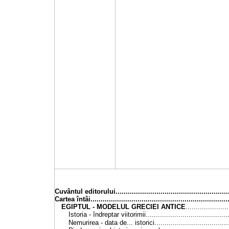
Cuvântul editorului
......................................................
Cartea
întâi
..................................................................
EGIPTUL - MODELUL GRECIEI ANTICE
....................
Istoria - îndreptar viitorimii
.......................................
Nemurirea - data de... istorici
...................................