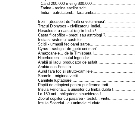
Când 200.000 înving 800.000
...................................
Zarina - regina sacilor sciti
.......................................
India - patrulaterul... fara umbra
................................
Inzii - „deosebit de înalti si voluminosi”
.......................
Tracul Dionysos - civilizatorul Indiei
............................
Heracles s-a nascut (si) în India !
...............................
Casta filozofilor - preoti sau astrologi ?
.......................
India si sistemul castelor
...........................................
Scitii - urmasii fecioarei sarpe
....................................
Cyrus - rastignit de „getii cei mari”
..............................
Amazoanele... de la Timisoara !
.................................
Hiperboreea - tinutul legendar
.....................................
Arabii si lacul producator de asfalt
..............................
Arabia cea Fericita
....................................................
Aurul fara foc si struto-camilele
..................................
Soarele - originea vietii
..............................................
Camilele luptatoare
...................................................
Rapiti de etiopieni pentru purificarea tarii
.....................
Insula Fericita... a uriasilor cu limba dubla !
.................
La 150 ani - obligatorie sinuciderea !
...........................
Zborul copiilor cu pasarea - testul... vietii
....................
Insula Soarelui - cu animale ciudate
...........................