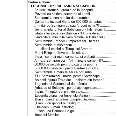
Cartea a doua
...............................................................
LEGENDE DESPRE ASIRIA SI BABILON
...................
Asirienii stârneau groaza de la început!
.....................
Povesti cu asirieni cuceritori ai Lumii
........................
Semiramida cea hranita de porumbei
.........................
Darius
I
a invadat Getia cu 800.000 de ostasi !
..........
„Îmi dai pe Semiramida sau îti scot ochii ?!”
..............
Semiramida, ctitor al Babylonului - fals istoric !
..........
Statuia lui Zeus, din Babilon - 30 tone de aur !!
..........
Gradinile si minunile Semiramidei si Babilonului
.........
Semiramida - modelul împaratesei Theresa
...............
Semiramida si Alexandru -
clientii celebri ai Templului Ammon
......................
Mortii Etiopiei - înveliti... în sticla
..............................
India - cei mai multi oameni... si elefanti
...................
Armata Semiramidei - 7,4 milioane oameni !!?
............
60.000 de soldati pentru paza unui pod !!?
.................
5.000.000 de osteni pierduti într-o lupta !!?
................
Semiramida a mers la zei ca porumbel
......................
Fiul Semiramidei - model pentru Sardanapal
..............
Asirienii ajutau Troia dar... iesisera din Istorie !
..........
Legenda lui Sardanapal desfrânatul
..........................
Arbaces si Belesys - personaje legendare
.................
Învinsi în lupte, sprijiniti de stele
...............................
Legenda disparitiei Imperiului Asirian
........................
Bun si blând, a distrus complet Babilonul
..................
„Elenii - cu gândul la câstiguri”
.................................
Chaldeenii - marii astrologi
.......................................
... stiau ca Pamântul e gol !
.....................................
Imperiul Mezilor
......................................................