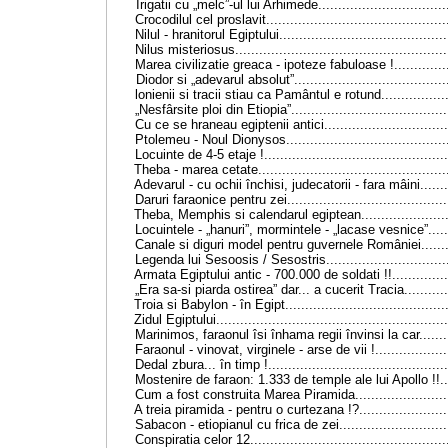
Irigatii cu „melc”-ul lui Arhimede
...............................
Crocodilul cel proslavit
............................................
Nilul - hranitorul Egiptului
.........................................
Nilus misteriosus
....................................................
Marea civilizatie greaca - ipoteze fabuloase !
............
Diodor si „adevarul absolut”
.....................................
lonienii si tracii stiau ca Pamântul e rotund
...............
„Nesfârsite ploi din Etiopia”
......................................
Cu ce se hraneau egiptenii antici
..............................
Ptolemeu - Noul Dionysos
.......................................
Locuinte de 4-5 etaje !
.............................................
Theba - marea cetate
..............................................
Adevarul - cu ochii închisi, judecatorii - fara mâini
......
Daruri faraonice pentru zei
.......................................
Theba, Memphis si calendarul egiptean
....................
Locuintele - „hanuri”, mormintele - „lacase vesnice”
....
Canale si diguri model pentru guvernele României
......
Legenda lui Sesoosis / Sesostris
.............................
Armata Egiptului antic - 700.000 de soldati !!
.............
„Era sa-si piarda ostirea” dar... a cucerit Tracia
..........
Troia si Babylon - în Egipt
.......................................
Zidul Egiptului
.........................................................
Marinimos, faraonul îsi înhama regii învinsi la car
......
Faraonul - vinovat, virginele - arse de vii !
.................
Dedal zbura... în timp !
............................................
Mostenire de faraon: 1.333 de temple ale lui Apollo !!
.
Cum a fost construita Marea Piramida
......................
A treia piramida - pentru o curtezana !?
.....................
Sabacon - etiopianul cu frica de zei
..........................
Conspiratia celor 12
................................................