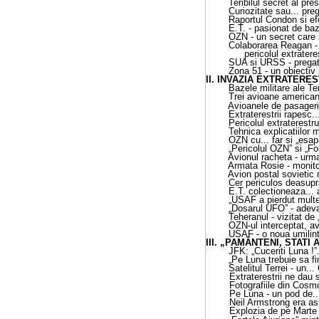
Teribilul secret al pr
Curiozitate sau... preg
Raportul Condon si ef
E.T. - pasionat de ba
OZN - un secret care s
Colaborarea Reagan - 
pericolul extratere
SUA si URSS - pregatir
Zona 51 - un obiectiv 
II.
INVAZIA EXTRATERE
Bazele militare ale Ter
Trei avioane american
Avioanele de pasageri
Extraterestrii rapesc..
Pericolul extraterestr
Tehnica explicatiilor m
OZN cu... far si „esa
„Pericolul OZN” si „For
Avionul racheta - urmar
Armata Rosie - monito
Avion postal sovietic 
Cer periculos deasupr
E.T. colectioneaza...
„USAF a pierdut multe
„Dosarul UFO” - adevar
Teheranul - vizitat de
OZN-ul interceptat, av
USAF - o noua umilin
III.
„PAMÂNTENI, STATI 
JFK: „Cuceriti Luna !”
„Pe Luna trebuie sa fim
Satelitul Terrei - un..
Extraterestrii ne dau
Fotografiile din Cosmo
Pe Luna - un pod de..
Neil Armstrong era as
Explozia de pe Marte