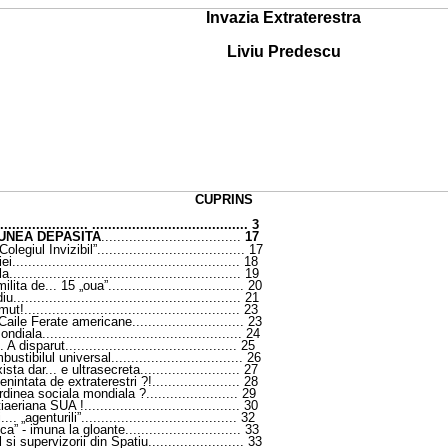
Invazia Extraterestra
Liviu Predescu
CUPRINS
.......................
..
.....................................
3
IUNEA DEPASITA
...................................
17
Colegiul Invizibil”
.....................................
17
iei
.........................................................
18
la
..........................................................
19
ilita de... 15 „oua”
..................................
20
diu
.........................................................
21
mut!
......................................................
23
a Caile Ferate americane
............................
23
mondiala
..................................................
24
. A disparut
...........................................
25
ustibilul universal
.................................
26
sta dar... e ultrasecreta
.........................
27
nintata de extraterestri ?!
......................
28
ordinea sociala mondiala ?
.......................
29
iaeriana SUA !
.......................................
30
i
....
„agenturili”
.......................................
32
a” - imuna la gloante
.............................
33
 si supervizorii din Spatiu
........................
33