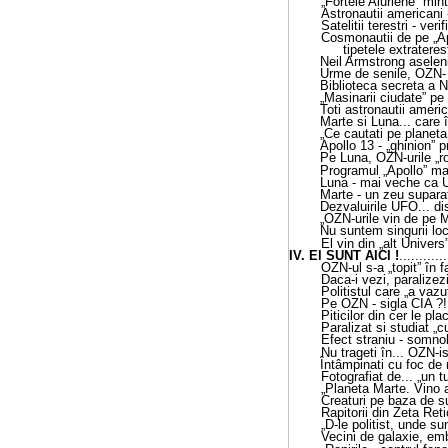
„Fortele Aiuriene” min
Astronautii americani
Satelitii terestri - ver
Cosmonautii de pe „Apo
tipetele extraterest
Neil Armstrong asele
Urme de senile, OZN- u
Biblioteca secreta a
„Masinarii ciudate” pe
Toti astronautii ameri
Marte si Luna... care 
„Ce cautati pe planeta
Apollo 13 - „ghinion” p
Pe Luna, OZN-urile „ro
Programul „Apollo” ma
Luna - mai veche ca U
Marte - un zeu suparat
Dezvaluirile UFO... di
„OZN-urile vin de pe 
Nu suntem singurii loca
El vin din „alt Univers
IV.
El SUNT
AICI
!
............
OZN-ul s-a „topit” în fa
Daca-i vezi, paralizezi
Politistul care „a vazu
Pe OZN - sigla CIA ?!
Piticilor din cer le pl
Paralizat si studiat „c
Efect straniu - somno
Nu trageti în... OZN-is
Întâmpinati cu foc de m
Fotografiat de... „un t
„Planeta Marte. Vino a
Creaturi pe baza de su
Rapitorii din Zeta Reti
„D-le politist, unde s
Vecini de galaxie, em