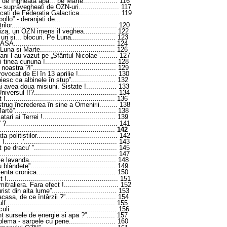
t de îngheata apa... pe Marte
.................
116
 - supravegheati de OZN-uri
....................
117
ificati de Federatia Galactica
....................
119
llo” - deranjati de...
rilor
....................................................
120
niza, un OZN imens îl veghea
................
122
ri si... blocuri. Pe Luna
......................
123
 NASA
..................................................
124
 Luna si Marte
.....................................
126
cani l-au vazut pe „Sfântul Nicolae”
.........
127
îi tinea cununa !
...................................
128
 noastra ?!”
.........................................
129
rovocat de El în 13 aprilie !
...................
130
iesc ca albinele în stup”
......................
132
i avea doua misiuni. Sistate !
...............
133
niversul !!?
.........................................
134
 !
......................................................
136
strug încrederea în sine a Omenirii
.........
138
Marte”
..................................................
138
tari ai Terrei !
....................................
139
” ?
.......................................................
141
.........................................................
142
ta politistilor
........................................
142
 !
.......
.'
..............................................
143
t pe dracu' ”
.........................................
145
..........................................................
147
ace lavanda
...........................................
148
u blândete”
..........................................
149
lenta cronica
.......................................
150
t !
.......................................................
151
itraliera. Fara efect !
...........................
152
urist din alta lume”
................................
153
casa, de ce întârzii ?”
.........................
154
lf
......................................................
155
culi
.....................................................
156
unt sursele de energie si apa ?”
..............
157
blema - sarpele cu pene
.......................
160