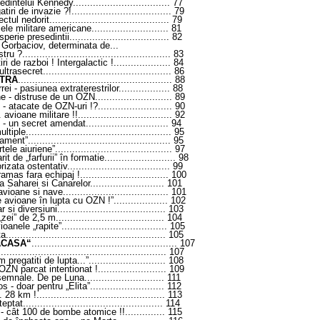
esedintelui Kennedy
..................................
77
atiri de invazie ?!
...................................
79
ectul nedorit
..........................................
79
zele militare americane
...........................
81
perie presedintii
...................................
82
Gorbaciov, determinata de...
stru ?
....................................................
83
i de razboi ! Intergalactic !
....................
84
ultrasecret
.............................................
86
STRA
......................................................
88
rei - pasiunea extraterestrilor
..................
88
e - distruse de un OZN
...........................
89
 - atacate de OZN-uri !?
..........................
90
. avioane militare !!
.................................
92
u - un secret amendat
.............................
94
ultiple
...................................................
95
pament”
..................................................
95
tele aiuriene”
.........................................
97
it de „farfurii” în formatie
.........................
98
rizata ostentativ
....................................
99
ramas fara echipaj !
...............................
100
a Saharei si Canarelor
..........................
101
 avioane si nave
.....................................
101
 avioane în lupta cu OZN !”
...................
102
 si diversiuni
......................................
103
 „zei” de 2,5 m
......................................
104
ioanele „rapite”
.....................................
105
ta
........................................................
105
ACASA“
...................................................
107
...........................................................
107
 pregatiti de lupta...”
...........................
108
. OZN parcat intentionat !
........................
109
 semnale. De pe Luna
............................
111
s - doar pentru „Elita”
..........................
112
. 28 km !
.............................................
113
teptat
.................................................
114
 - cât 100 de bombe atomice !!
..............
115