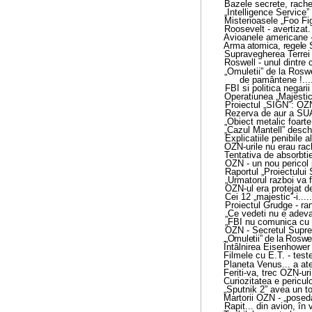
Bazele secrete, rachete
„Intelligence Service”
Misterioasele „Foo Fig
Roosevelt - avertizat
Avioanele americane -
Arma atomica, regele Su
Supravegherea Terrei 
Roswell - unul dintre 
„Omuletii” de la Rosw
de pamântene !
...
FBI si politica negari
Operatiunea „Majestic
Proiectul „SIGN”: OZN-
Rezerva de aur a SUA
„Obiect metalic foarte
„Cazul Mantell” desch
Explicatiile penibile 
OZN-urile nu erau rac
Tentativa de absorbtie
OZN - un nou pericol p
Raportul „Proiectului 
„Urmatorul razboi va fi
OZN-ul era protejat de
Cei 12 „majestic”-i
.....
Proiectul Grudge - ra
„Ce vedeti nu e adeva
„FBI nu comunica cu
OZN - Secretul Supr
„Omuletii” de la Roswel
Întâlnirea Eisenhower -
Filmele cu E.T. - tes
Planeta Venus... a ate
Feriti-va, trec OZN-uri
Curiozitatea e pericul
„Sputnik 2” avea un t
Martorii OZN - „poseda
Rapit... din avion, în 