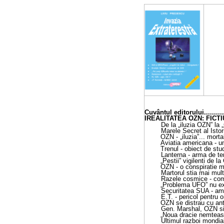
Cuvântul editorului
.........
IREALITATEA OZN: FICT
De la „iluzia OZN” la „
Marele Secret al Istor
OZN - „iluzia”... morta
Aviatia americana - um
Trenul - obiect de stu
Lanterna - arma de te
„Pestii” vigilenti de l
OZN - o conspiratie 
Martorul stia mai mult
Razele cosmice - comb
„Problema UFO” nu exi
Securitatea SUA - ame
E.T. - pericol pentru 
OZN se distrau cu ant
Gen. Marshal, OZN s
„Noua dracie nemteasc
Ultimul razboi mondial