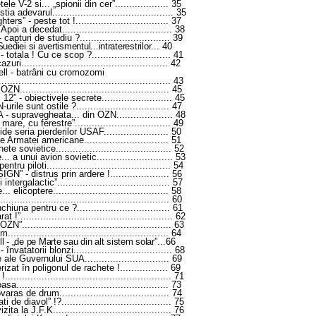
le V-2 si... „spionii din cer”
...................
35
 stia adevarul
...........................................
35
hters” - peste tot !
.................................
37
. Apoi a decedat
.......................................
38
 capturi de studiu ?
................................
39
ediei si avertismentul...intraterestrilor
...
40
- totala ! Cu ce scop ?
............................
41
cazuri
....................................................
42
ell - batrâni cu cromozomi
.............................................................
43
i OZN
.....................................................
45
 12” - obiectivele secrete
.........................
45
urile sunt ostile ?
.................................
47
 - supravegheata... din OZN
....................
48
 mare, cu ferestre”
..................................
49
ide seria pierderilor USAF
.......................
50
ale Armatei americane
..............................
51
hete sovietice
.........................................
52
... a unui avion sovietic
...........................
53
entru piloti
............................................
54
SIGN” - distrus prin ardere !
.....................
56
 intergalactic”
........................................
57
... elicoptere
.........................................
58
............................................................
60
nchiuna pentru ce ?
.................................
61
rat !”
......................................................
62
 OZN”
.....................................................
63
em
.........................................................
64
l - „de pe Marte sau din alt sistem solar”
...66
 învatatorii blonzi
...................................
68
te ale Guvernului SUA
..............................
69
rizat în poligonul de rachete !
.................
69
 !
...........................................................
71
oasa
......................................................
73
ovaras de drum
.......................................
74
ti de diavol” !?
.......................................
75
vizita la J.F.K
..........................................
76