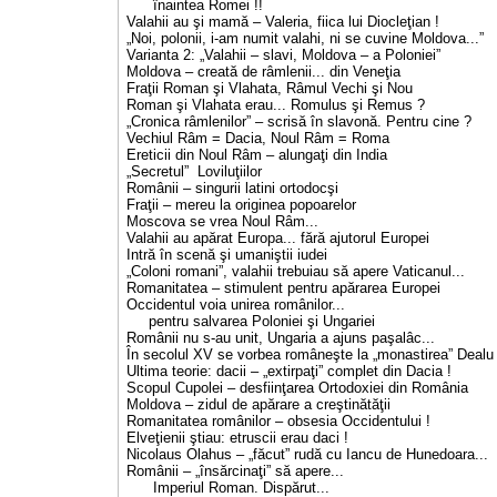
înaintea Romei !!
Valahii au şi mamă – Valeria, fiica lui Diocleţian !
„Noi, polonii, i-am numit valahi, ni se cuvine Moldova...”
Varianta 2: „Valahii – slavi, Moldova – a Poloniei”
Moldova – creată de râmlenii... din Veneţia
Fraţii Roman şi Vlahata, Râmul Vechi şi Nou
Roman şi Vlahata erau... Romulus şi Remus ?
„Cronica râmlenilor” – scrisă în slavonă. Pentru cine ?
Vechiul Râm = Dacia, Noul Râm = Roma
Ereticii din Noul Râm – alungaţi din India
„Secretul” Loviluţiilor
Românii – singurii latini ortodocşi
Fraţii – mereu la originea popoarelor
Moscova se vrea Noul Râm...
Valahii au apărat Europa... fără ajutorul Europei
Intră în scenă şi umaniştii iudei
„Coloni romani”, valahii trebuiau să apere Vaticanul...
Romanitatea – stimulent pentru apărarea Europei
Occidentul voia unirea românilor...
pentru salvarea Poloniei şi Ungariei
Românii nu s-au unit, Ungaria a ajuns paşalâc...
În secolul XV se vorbea româneşte la „monastirea” Dealu
Ultima teorie: dacii – „extirpaţi” complet din Dacia !
Scopul Cupolei – desfiinţarea Ortodoxiei din România
Moldova – zidul de apărare a creştinătăţii
Romanitatea românilor – obsesia Occidentului !
Elveţienii ştiau: etruscii erau daci !
Nicolaus Olahus – „făcut” rudă cu Iancu de Hunedoara...
Românii – „însărcinaţi” să apere...
Imperiul Roman. Dispărut...