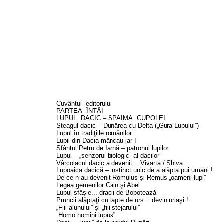
Cuvântul editorului
PARTEA ÎNTÂI
LUPUL DACIC – SPAIMA CUPOLEI
Steagul dacic – Dunărea cu Delta („Gura Lupului”)
Lupul în tradiţiile românilor
Lupii din Dacia mâncau jar !
Sfântul Petru de Iarnă – patronul lupilor
Lupul – „senzorul biologic” al dacilor
Vârcolacul dacic a devenit... Vivarta / Shiva
Lupoaica dacică – instinct unic de a alăpta pui umani !
De ce n-au devenit Romulus şi Remus „oameni-lupi”
Legea gemenilor Cain şi Abel
Lupul sfâşie... dracii de Bobotează
Pruncii alăptaţi cu lapte de urs... devin uriaşi !
„Fiii alunului” şi „fiii stejarului”
„Homo homini lupus”