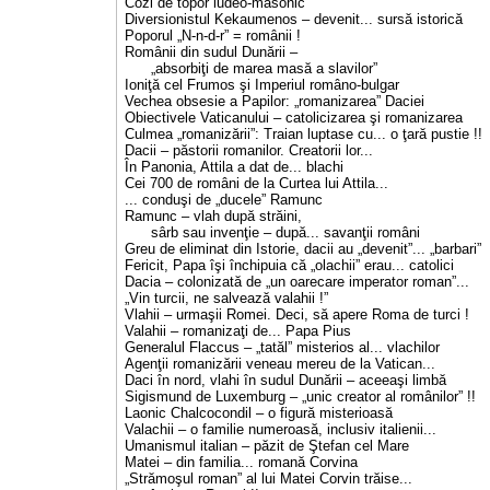
Cozi de topor iudeo-masonic
Diversionistul Kekaumenos – devenit... sursă istorică
Poporul „N-n-d-r” = românii !
Românii din sudul Dunării –
„absorbiţi de marea masă a slavilor”
Ioniţă cel Frumos şi Imperiul româno-bulgar
Vechea obsesie a Papilor: „romanizarea” Daciei
Obiectivele Vaticanului – catolicizarea şi romanizarea
Culmea „romanizării”: Traian luptase cu... o ţară pustie !!
Dacii – păstorii romanilor. Creatorii lor...
În Panonia, Attila a dat de... blachi
Cei 700 de români de la Curtea lui Attila...
... conduşi de „ducele” Ramunc
Ramunc – vlah după străini,
sârb sau invenţie – după... savanţii români
Greu de eliminat din Istorie, dacii au „devenit”... „barbari”
Fericit, Papa îşi închipuia că „olachii” erau... catolici
Dacia – colonizată de „un oarecare imperator roman”...
„Vin turcii, ne salvează valahii !”
Vlahii – urmaşii Romei. Deci, să apere Roma de turci !
Valahii – romanizaţi de... Papa Pius
Generalul Flaccus – „tatăl” misterios al... vlachilor
Agenţii romanizării veneau mereu de la Vatican...
Daci în nord, vlahi în sudul Dunării – aceeaşi limbă
Sigismund de Luxemburg – „unic creator al românilor” !!
Laonic Chalcocondil – o figură misterioasă
Valachii – o familie numeroasă, inclusiv italienii...
Umanismul italian – păzit de Ştefan cel Mare
Matei – din familia... romană Corvina
„Strămoşul roman” al lui Matei Corvin trăise...