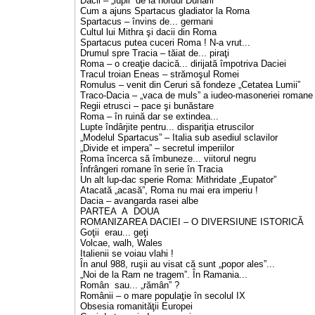
Dacii – „lupii” de la nordul Dunării
Cum a ajuns Spartacus gladiator la Roma
Spartacus – învins de... germani
Cultul lui Mithra şi dacii din Roma
Spartacus putea cuceri Roma ! N-a vrut...
Drumul spre Tracia – tăiat de... piraţi
Roma – o creaţie dacică... dirijată împotriva Daciei
Tracul troian Eneas – strămoşul Romei
Romulus – venit din Ceruri să fondeze „Cetatea Lumii”
Traco-Dacia – „vaca de muls” a iudeo-masoneriei romane
Regii etrusci – pace şi bunăstare
Roma – în ruină dar se extindea...
Lupte îndârjite pentru... dispariţia etruscilor
„Modelul Spartacus” – Italia sub asediul sclavilor
„Divide et impera” – secretul imperiilor
Roma încerca să îmbuneze... viitorul negru
Înfrângeri romane în serie în Tracia
Un alt lup-dac sperie Roma: Mithridate „Eupator”
Atacată „acasă”, Roma nu mai era imperiu !
Dacia – avangarda rasei albe
PARTEA A DOUA
ROMANIZAREA DACIEI – O DIVERSIUNE ISTORICĂ
Goţii erau... geţi
Volcae, walh, Wales
Italienii se voiau vlahi !
În anul 988, ruşii au visat că sunt „popor ales”...
„Noi de la Ram ne tragem”. În Ramania...
Român sau... „rămân” ?
Românii – o mare populaţie în secolul IX
Obsesia romanităţii Europei