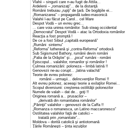
Vlahii – singurii care n-au fugit de Attila...
Ardelenii – „romanizaţi”... de la distanţă
Românii trebuiau „rupţi” de ţară. De bogăţiile ei...
„Romanizarea” – propagandă iudeo-masonică
Valahii l-au făcut pe Carol... cel Mare
Despot Vodă – un evreu grec...
... care voia unirea românilor. Sub steag occidental
„Democratul” Despot Vodă – atac la Ortodoxia românilor
Reacţia a fost promptă !
De ce a fost Sibiul „capitală europeană”
„Rumâni sintemu”
„Reforma” lutherană şi „contra-Reforma” ortodoxă
Sub Sigismund Bathory, rumânii devin români
„Palia de la Orăştie” şi... „jocul” rumâni - români
Episcopul... valahilor, romanilor şi românilor !
Culmea romanizării: poloneza – limbă latină !!
Genovezii ne-au corupt... „latina valachă”
Teorie de evreu polonez:
românii – urmaşii... delincvenţilor Romei !!
Alt evreu polonez, aceeaşi teorie a exilaţilor Romei...
Scopul diversiunii: creşterea ostilităţii polonezilor
Numele de valah – dat de... goţi !!
Originea romană a... prusacilor –
„derivată din romanitatea românilor”
„Părinţii” valahilor – genovezii de la Caffa !!
„Romanza o romanesca, un Latino maccaronesco”
Ostilitatea valahilor faţă de catolici –
tratată prin „romanitate”...
Moldova – dorită catolică şi antiotomană
Ţările Româneşti – ţinta iezuiţilor